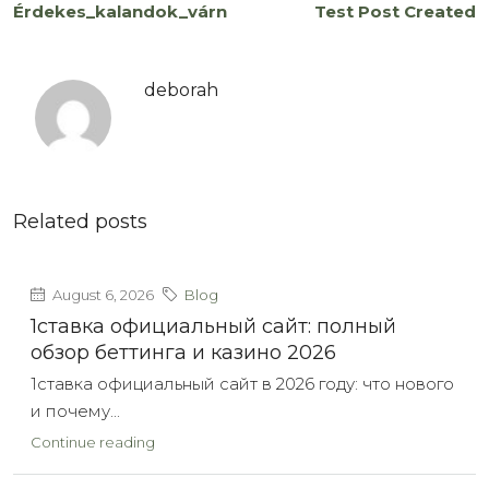
Érdekes_kalandok_várnak_rád_a_chicken_road_kihív
Test Post Created
deborah
Related posts
August 6, 2026
Blog
1ставка официальный сайт: полный
обзор беттинга и казино 2026
1ставка официальный сайт в 2026 году: что нового
и почему...
Continue reading