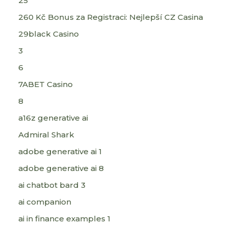
25
260 Kč Bonus za Registraci: Nejlepší CZ Casina
29black Casino
3
6
7ABET Casino
8
a16z generative ai
Admiral Shark
adobe generative ai 1
adobe generative ai 8
ai chatbot bard 3
ai companion
ai in finance examples 1