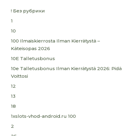
! Без рубрики
1
10
100 Ilmaiskierrosta Ilman Kierrätystä –
Käteisopas 2026
10E Talletusbonus
10e Talletusbonus Ilman Kierrätystä 2026: Pidä
Voittosi
12
13
18
1xslots-vhod-android.ru 100
2