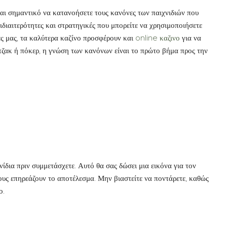
ίναι σημαντικό να κατανοήσετε τους κανόνες των παιχνιδιών που
ου ιδιαιτερότητες και στρατηγικές που μπορείτε να χρησιμοποιήσετε
ρες μας, τα καλύτερα καζίνο προσφέρουν και
online καζινο
για να
κτζακ ή πόκερ, η γνώση των κανόνων είναι το πρώτο βήμα προς την
ίδια πριν συμμετάσχετε. Αυτό θα σας δώσει μια εικόνα για τον
τους επηρεάζουν το αποτέλεσμα. Μην βιαστείτε να ποντάρετε, καθώς
ο.