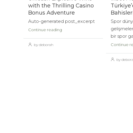
with the Thrilling Casino
Türkiye’
Bonus Adventure
Bahisle
Auto-generated post_excerpt
Spor düny
gelişmeler
Continue reading
bir spor ga
Continue r
by deborah
by debor