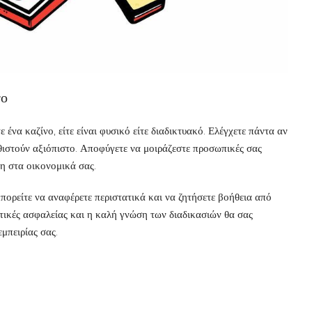
νο
 ένα καζίνο, είτε είναι φυσικό είτε διαδικτυακό. Ελέγχετε πάντα αν
καθιστούν αξιόπιστο. Αποφύγετε να μοιράζεστε προσωπικές σας
η στα οικονομικά σας.
μπορείτε να αναφέρετε περιστατικά και να ζητήσετε βοήθεια από
λιτικές ασφαλείας και η καλή γνώση των διαδικασιών θα σας
εμπειρίας σας.