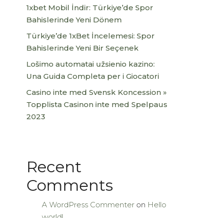
1xbet Mobil İndir: Türkiye’de Spor
Bahislerinde Yeni Dönem
Türkiye’de 1xBet İncelemesi: Spor
Bahislerinde Yeni Bir Seçenek
Lošimo automatai užsienio kazino:
Una Guida Completa per i Giocatori
Casino inte med Svensk Koncession »
Topplista Casinon inte med Spelpaus
2023
Recent
Comments
A WordPress Commenter
on
Hello
world!