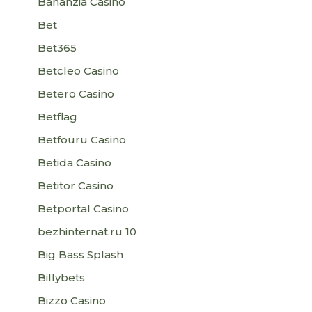
Bananzia Casino
Bet
Bet365
Betcleo Casino
Betero Casino
Betflag
Betfouru Casino
Betida Casino
Betitor Casino
Betportal Casino
bezhinternat.ru 10
Big Bass Splash
Billybets
Bizzo Casino