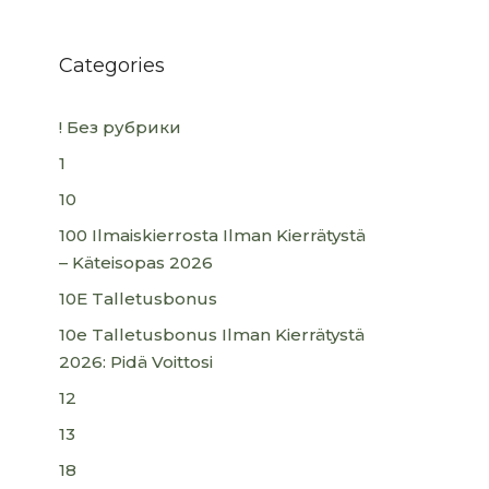
Categories
! Без рубрики
1
10
100 Ilmaiskierrosta Ilman Kierrätystä
– Käteisopas 2026
10E Talletusbonus
10e Talletusbonus Ilman Kierrätystä
2026: Pidä Voittosi
12
13
18