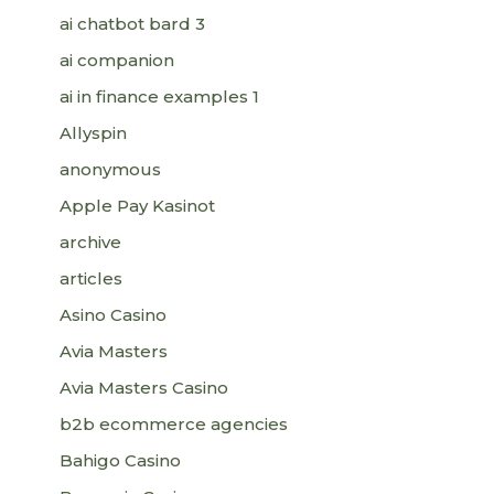
ai chatbot bard 3
ai companion
ai in finance examples 1
Allyspin
anonymous
Apple Pay Kasinot
archive
articles
Asino Casino
Avia Masters
Avia Masters Casino
b2b ecommerce agencies
Bahigo Casino