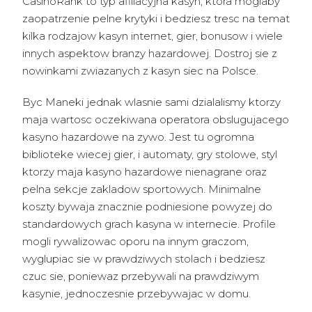
CasinoRank to typ afiliacyjna kasyn, ktora moglaby
zaopatrzenie pelne krytyki i bedziesz tresc na temat
kilka rodzajow kasyn internet, gier, bonusow i wiele
innych aspektow branzy hazardowej. Dostroj sie z
nowinkami zwiazanych z kasyn siec na Polsce.
Byc Maneki jednak wlasnie sami dzialalismy ktorzy
maja wartosc oczekiwana operatora obslugujacego
kasyno hazardowe na zywo. Jest tu ogromna
biblioteke wiecej gier, i automaty, gry stolowe, styl
ktorzy maja kasyno hazardowe nienagrane oraz
pelna sekcje zakladow sportowych. Minimalne
koszty bywaja znacznie podniesione powyzej do
standardowych grach kasyna w internecie. Profile
mogli rywalizowac oporu na innym graczom,
wyglupiac sie w prawdziwych stolach i bedziesz
czuc sie, poniewaz przebywali na prawdziwym
kasynie, jednoczesnie przebywajac w domu.