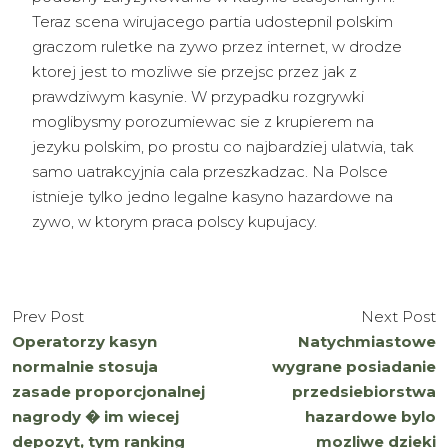
Teraz scena wirujacego partia udostepnil polskim
graczom ruletke na zywo przez internet, w drodze
ktorej jest to mozliwe sie przejsc przez jak z
prawdziwym kasynie. W przypadku rozgrywki
moglibysmy porozumiewac sie z krupierem na
jezyku polskim, po prostu co najbardziej ulatwia, tak
samo uatrakcyjnia cala przeszkadzac. Na Polsce
istnieje tylko jedno legalne kasyno hazardowe na
zywo, w ktorym praca polscy kupujacy.
Prev Post
Next Post
Operatorzy kasyn
Natychmiastowe
normalnie stosuja
wygrane posiadanie
zasade proporcjonalnej
przedsiebiorstwa
nagrody � im wiecej
hazardowe bylo
depozyt, tym ranking
mozliwe dzieki