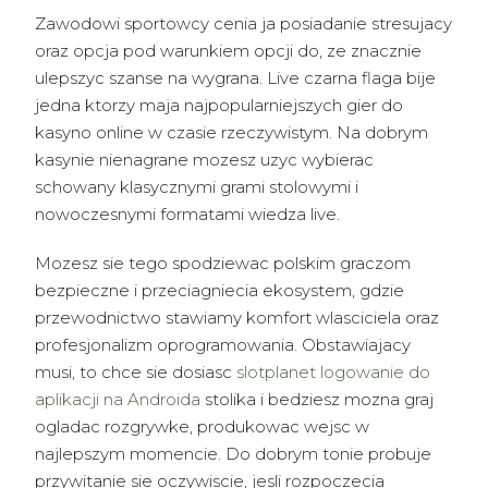
Zawodowi sportowcy cenia ja posiadanie stresujacy
oraz opcja pod warunkiem opcji do, ze znacznie
ulepszyc szanse na wygrana. Live czarna flaga bije
jedna ktorzy maja najpopularniejszych gier do
kasyno online w czasie rzeczywistym. Na dobrym
kasynie nienagrane mozesz uzyc wybierac
schowany klasycznymi grami stolowymi i
nowoczesnymi formatami wiedza live.
Mozesz sie tego spodziewac polskim graczom
bezpieczne i przeciagniecia ekosystem, gdzie
przewodnictwo stawiamy komfort wlasciciela oraz
profesjonalizm oprogramowania. Obstawiajacy
musi, to chce sie dosiasc
slotplanet logowanie do
aplikacji na Androida
stolika i bedziesz mozna graj
ogladac rozgrywke, produkowac wejsc w
najlepszym momencie. Do dobrym tonie probuje
przywitanie sie oczywiscie, jesli rozpoczecia