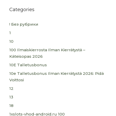
Categories
! Без рубрики
1
10
100 Ilmaiskierrosta Ilman Kierrätystä –
Käteisopas 2026
10E Talletusbonus
10e Talletusbonus Ilman Kierrätystä 2026: Pidä
Voittosi
12
13
18
1xslots-vhod-android.ru 100