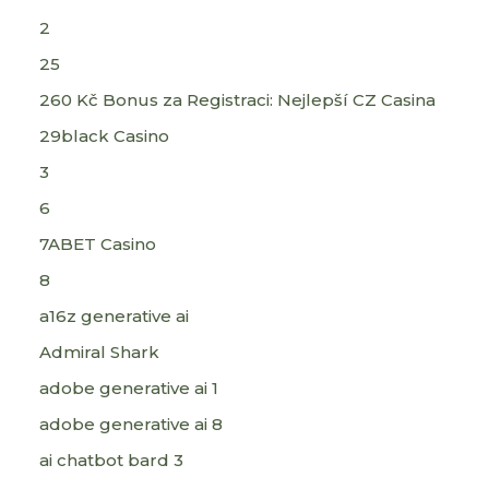
2
25
260 Kč Bonus za Registraci: Nejlepší CZ Casina
29black Casino
3
6
7ABET Casino
8
a16z generative ai
Admiral Shark
adobe generative ai 1
adobe generative ai 8
ai chatbot bard 3