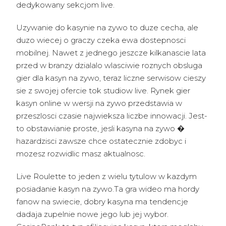
dedykowany sekcjom live.
Uzywanie do kasynie na zywo to duze cecha, ale
duzo wiecej o graczy czeka ewa dostepnosci
mobilnej. Nawet z jednego jeszcze kilkanascie lata
przed w branzy dzialalo wlasciwie roznych obsluga
gier dla kasyn na zywo, teraz liczne serwisow cieszy
sie z swojej ofercie tok studiow live. Rynek gier
kasyn online w wersji na zywo przedstawia w
przeszlosci czasie najwieksza liczbe innowacji. Jest-
to obstawianie proste, jesli kasyna na zywo �
hazardzisci zawsze chce ostatecznie zdobyc i
mozesz rozwidlic masz aktualnosc.
Live Roulette to jeden z wielu tytulow w kazdym
posiadanie kasyn na zywo.Ta gra wideo ma hordy
fanow na swiecie, dobry kasyna ma tendencje
dadaja zupelnie nowe jego lub jej wybor.