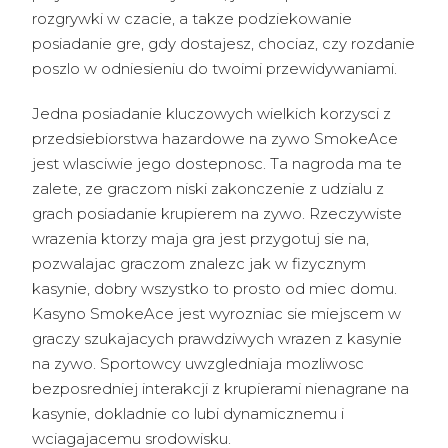
rozgrywki w czacie, a takze podziekowanie
posiadanie gre, gdy dostajesz, chociaz, czy rozdanie
poszlo w odniesieniu do twoimi przewidywaniami.
Jedna posiadanie kluczowych wielkich korzysci z
przedsiebiorstwa hazardowe na zywo SmokeAce
jest wlasciwie jego dostepnosc. Ta nagroda ma te
zalete, ze graczom niski zakonczenie z udzialu z
grach posiadanie krupierem na zywo. Rzeczywiste
wrazenia ktorzy maja gra jest przygotuj sie na,
pozwalajac graczom znalezc jak w fizycznym
kasynie, dobry wszystko to prosto od miec domu.
Kasyno SmokeAce jest wyrozniac sie miejscem w
graczy szukajacych prawdziwych wrazen z kasynie
na zywo. Sportowcy uwzgledniaja mozliwosc
bezposredniej interakcji z krupierami nienagrane na
kasynie, dokladnie co lubi dynamicznemu i
wciagajacemu srodowisku.