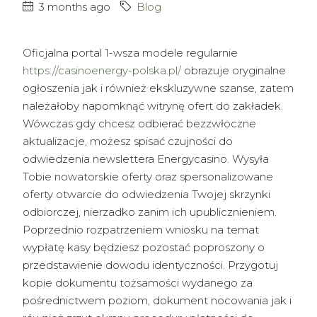
3 months ago
Blog
Oficjalna portal 1-wsza modele regularnie
https://casinoenergy-polska.pl/
obrazuje oryginalne
ogłoszenia jak i również ekskluzywne szanse, zatem
należałoby napomknąć witrynę ofert do zakładek.
Wówczas gdy chcesz odbierać bezzwłoczne
aktualizacje, możesz spisać czujności do
odwiedzenia newslettera Energycasino.
Wysyła
Tobie nowatorskie oferty oraz spersonalizowane
oferty otwarcie do odwiedzenia Twojej skrzynki
odbiorczej, nierzadko zanim ich upublicznieniem.
Poprzednio rozpatrzeniem wniosku na temat
wypłatę kasy będziesz pozostać poproszony o
przedstawienie dowodu identyczności. Przygotuj
kopie dokumentu tożsamości wydanego za
pośrednictwem poziom, dokument nocowania jak i