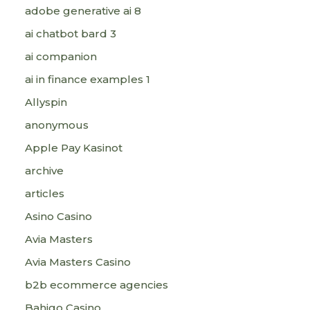
adobe generative ai 8
ai chatbot bard 3
ai companion
ai in finance examples 1
Allyspin
anonymous
Apple Pay Kasinot
archive
articles
Asino Casino
Avia Masters
Avia Masters Casino
b2b ecommerce agencies
Bahigo Casino