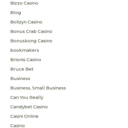
Bizzo Casino
Blog
Bolizyn Casino
Bonus Crab Casino
Bonuskong Casino
bookmakers
Brionis Casino
Bruce Bet
Business
Business, Small Business
Can You Really
Candybet Casino
Casini Online
Casino