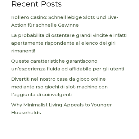
Recent Posts
Rollero Casino: Schnelllebige Slots und Live-
Action für schnelle Gewinne
La probabilita di ostentare grandi vincite e infatti
apertamente rispondente al elenco dei giri
rimanenti!
Queste caratteristiche garantiscono
un’esperienza fluida ed affidabile per gli utenti
Divertiti nel nostro casa da gioco online
mediante rso giochi di slot-machine con
l’aggiunta di coinvolgenti
Why Minimalist Living Appeals to Younger
Households