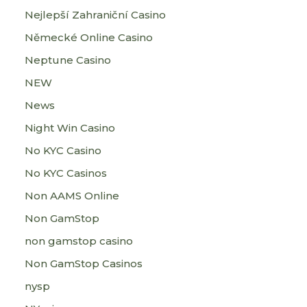
Nejlepší Zahraniční Casino
Německé Online Casino
Neptune Casino
NEW
News
Night Win Casino
No KYC Casino
No KYC Casinos
Non AAMS Online
Non GamStop
non gamstop casino
Non GamStop Casinos
nysp