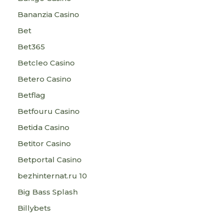
Bananzia Casino
Bet
Bet365
Betcleo Casino
Betero Casino
Betflag
Betfouru Casino
Betida Casino
Betitor Casino
Betportal Casino
bezhinternat.ru 10
Big Bass Splash
Billybets