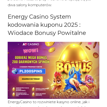
dwa salony komputerów.
Energy Casino System
kodowania kuponu 2025 :
Wiodace Bonusy Powitalne
EnergyCasino to rozwiniete kasyno online, jak i