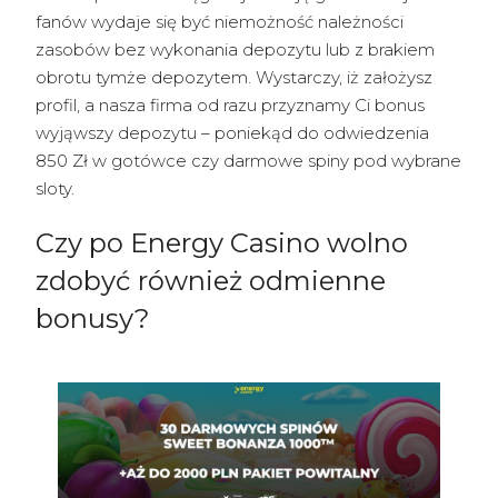
fanów wydaje się być niemożność należności
zasobów bez wykonania depozytu lub z brakiem
obrotu tymże depozytem. Wystarczy, iż założysz
profil, a nasza firma od razu przyznamy Ci bonus
wyjąwszy depozytu – poniekąd do odwiedzenia
850 Zł w gotówce czy darmowe spiny pod wybrane
sloty.
Czy po Energy Casino wolno
zdobyć również odmienne
bonusy?