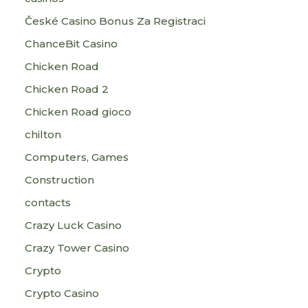
České Casino Bonus Za Registraci
ChanceBit Casino
Chicken Road
Chicken Road 2
Chicken Road gioco
chilton
Computers, Games
Construction
contacts
Crazy Luck Casino
Crazy Tower Сasino
Crypto
Crypto Casino