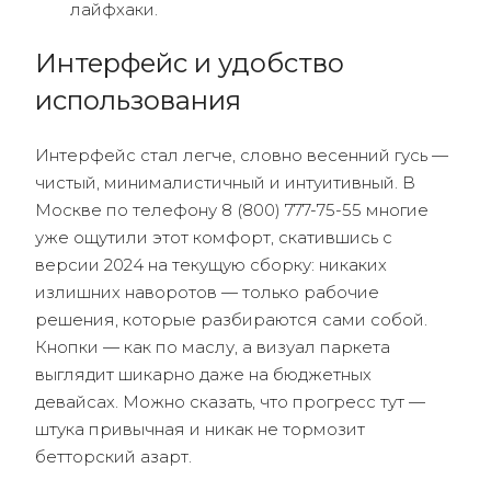
лайфхаки.
Интерфейс и удобство
использования
Интерфейс стал легче, словно весенний гусь —
чистый, минималистичный и интуитивный. В
Москве по телефону 8 (800) 777-75-55 многие
уже ощутили этот комфорт, скатившись с
версии 2024 на текущую сборку: никаких
излишних наворотов — только рабочие
решения, которые разбираются сами собой.
Кнопки — как по маслу, а визуал паркета
выглядит шикарно даже на бюджетных
девайсах. Можно сказать, что прогресс тут —
штука привычная и никак не тормозит
бетторский азарт.