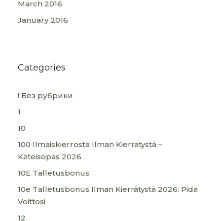
March 2016
January 2016
Categories
! Без рубрики
1
10
100 Ilmaiskierrosta Ilman Kierrätystä –
Käteisopas 2026
10E Talletusbonus
10e Talletusbonus Ilman Kierrätystä 2026: Pidä
Voittosi
12