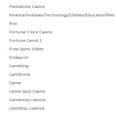
FiestaSlots Casino
Finance/Hobbies/Technology/Utilities/Education/Med
first
Fortune Clock Casino
Fortune Gems 2
Free Spins 20Bet
Fridayroll
Gambling
Gambloria
Game
Game Spot Casino
Gamestop casinos
GamStop_casinos