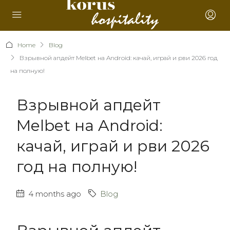
Home
Blog
Взрывной апдейт Melbet на Android: качай, играй и рви 2026 год
на полную!
Взрывной апдейт
Melbet на Android:
качай, играй и рви 2026
год на полную!
4 months ago
Blog