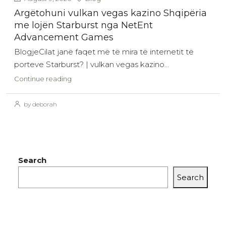
Argëtohuni vulkan vegas kazino Shqipëria
me lojën Starburst nga NetEnt
Advancement Games
BlogjeCilat janë faqet më të mira të internetit të
porteve Starburst? | vulkan vegas kazino...
Continue reading
by deborah
Search
Search