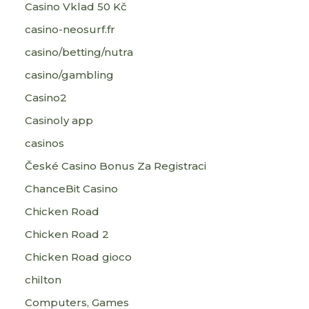
Casino Vklad 50 Kč
casino-neosurf.fr
casino/betting/nutra
casino/gambling
Casino2
Casinoly app
casinos
České Casino Bonus Za Registraci
ChanceBit Casino
Chicken Road
Chicken Road 2
Chicken Road gioco
chilton
Computers, Games