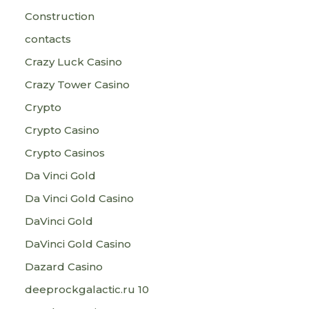
Construction
contacts
Crazy Luck Casino
Crazy Tower Сasino
Crypto
Crypto Casino
Crypto Casinos
Da Vinci Gold
Da Vinci Gold Casino
DaVinci Gold
DaVinci Gold Casino
Dazard Casino
deeprockgalactic.ru 10