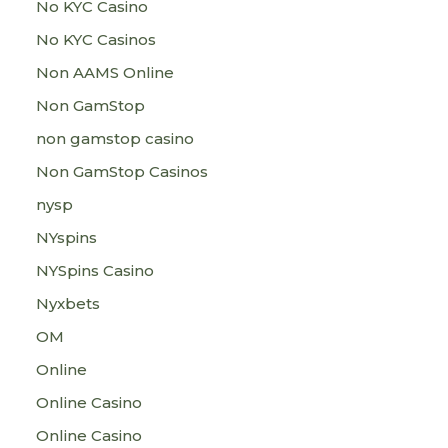
No KYC Casino
No KYC Casinos
Non AAMS Online
Non GamStop
non gamstop casino
Non GamStop Casinos
nysp
NYspins
NYSpins Casino
Nyxbets
OM
Online
Online Casino
Online Casino