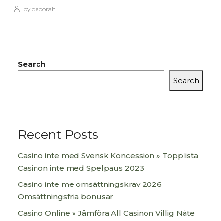
by deborah
Search
Search
Recent Posts
Casino inte med Svensk Koncession » Topplista
Casinon inte med Spelpaus 2023
Casino inte me omsättningskrav 2026
Omsättningsfria bonusar
Casino Online » Jämföra All Casinon Villig Näte