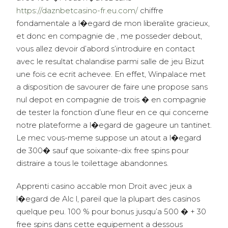
https://daznbetcasino-fr.eu.com/
chiffre
fondamentale a l�egard de mon liberalite gracieux,
et donc en compagnie de , me posseder debout,
vous allez devoir d’abord s’introduire en contact
avec le resultat chalandise parmi salle de jeu Bizut
une fois ce ecrit achevee. En effet, Winpalace met
a disposition de savourer de faire une propose sans
nul depot en compagnie de trois � en compagnie
de tester la fonction d’une fleur en ce qui concerne
notre plateforme a l�egard de gageure un tantinet.
Le mec vous-meme suppose un atout a l�egard
de 300� sauf que soixante-dix free spins pour
distraire a tous le toilettage abandonnes.
Apprenti casino accable mon Droit avec jeux a
l�egard de Alc l, pareil que la plupart des casinos
quelque peu. 100 % pour bonus jusqu’a 500 � + 30
free spins dans cette equipement a dessous