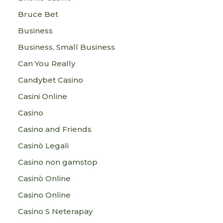
Bruce Bet
Business
Business, Small Business
Can You Really
Candybet Casino
Casini Online
Casino
Casino and Friends
Casinò Legali
Casino non gamstop
Casinò Online
Casino Online
Casino S Neterapay