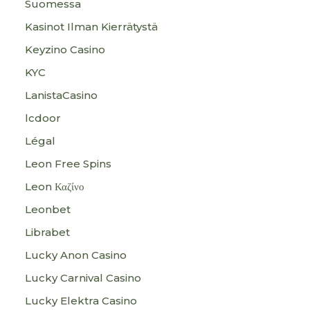
Suomessa
Kasinot Ilman Kierrätystä
Keyzino Casino
KYC
LanistaCasino
lcdoor
Légal
Leon Free Spins
Leon Καζίνο
Leonbet
Librabet
Lucky Anon Casino
Lucky Carnival Casino
Lucky Elektra Casino