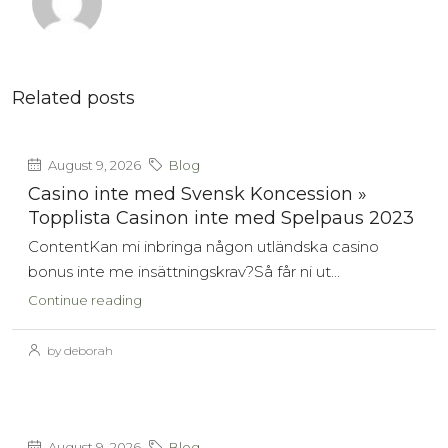
Related posts
August 9, 2026
Blog
Casino inte med Svensk Koncession »
Topplista Casinon inte med Spelpaus 2023
ContentKan mi inbringa någon utländska casino
bonus inte me insättningskrav?Så får ni ut...
Continue reading
by deborah
August 9, 2026
Blog