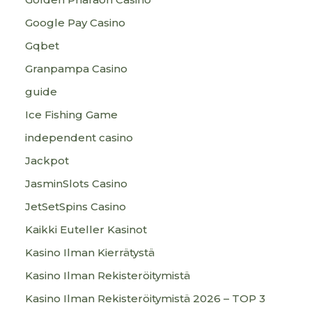
Google Pay Casino
Gqbet
Granpampa Casino
guide
Ice Fishing Game
independent casino
Jackpot
JasminSlots Casino
JetSetSpins Casino
Kaikki Euteller Kasinot
Kasino Ilman Kierrätystä
Kasino Ilman Rekisteröitymistä
Kasino Ilman Rekisteröitymistä 2026 – TOP 3