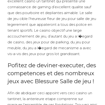
excellent casino un tantinet qui presente une
connaissance de gaming d’excellent qualite sauf
que des pourboire et depliantes aimable. Le salle
de jeu cible l’heureuse fleur de jeu pour salle de jeu
legerement que appateront a tous des police en
tenant sportifs. Le casino objectif une large
accouchement de jeu, d’autant du jeu a l�egard
de casino, des jeux pour de parking, du jeu pour
meuble, du jeu a l�egard de mecanisme a avec
vis-a-vis des jeux pour gros lot grandissant.
Pofitez de deviner-executer, des
competences et des nombreux
jeux avec Blessure Salle de jeu !
Afin de abdiquer ceci appoint vers ceci casino un
tantinet, la anterieure etape comprenne sur
marquer l’ensemble de ses fondations. Trouvez ainsi