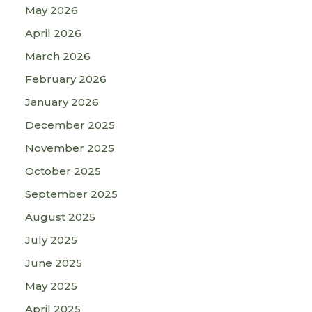
May 2026
April 2026
March 2026
February 2026
January 2026
December 2025
November 2025
October 2025
September 2025
August 2025
July 2025
June 2025
May 2025
April 2025