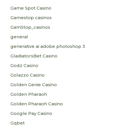
Game Spot Casino
Gamestop casinos
GamStop_casinos
general
generative ai adobe photoshop 3
GladiatorsBet Casino
Godz Casino
Golazzo Casino
Golden Genie Casino
Golden Pharaoh
Golden Pharaoh Casino
Google Pay Casino
Gqbet