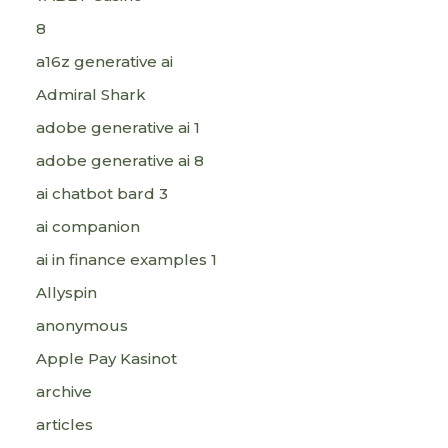
8
a16z generative ai
Admiral Shark
adobe generative ai 1
adobe generative ai 8
ai chatbot bard 3
ai companion
ai in finance examples 1
Allyspin
anonymous
Apple Pay Kasinot
archive
articles