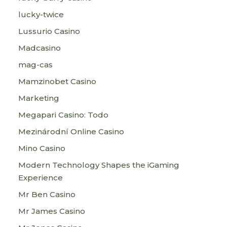
lucky-twice
Lussurio Casino
Madcasino
mag-cas
Mamzinobet Casino
Marketing
Megapari Casino: Todo
Mezinárodní Online Casino
Mino Casino
Modern Technology Shapes the iGaming
Experience
Mr Ben Casino
Mr James Casino