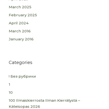
March 2025
February 2025
April 2024
March 2016
January 2016
Categories
! Без рубрики
1
10
100 Ilmaiskierrosta Ilman Kierrätystä –
Käteisopas 2026