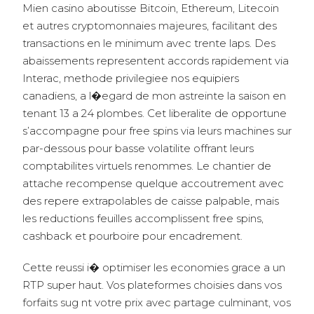
Mien casino aboutisse Bitcoin, Ethereum, Litecoin
et autres cryptomonnaies majeures, facilitant des
transactions en le minimum avec trente laps. Des
abaissements representent accords rapidement via
Interac, methode privilegiee nos equipiers
canadiens, a l�egard de mon astreinte la saison en
tenant 13 a 24 plombes. Cet liberalite de opportune
s’accompagne pour free spins via leurs machines sur
par-dessous pour basse volatilite offrant leurs
comptabilites virtuels renommes. Le chantier de
attache recompense quelque accoutrement avec
des repere extrapolables de caisse palpable, mais
les reductions feuilles accomplissent free spins,
cashback et pourboire pour encadrement.
Cette reussi i� optimiser les economies grace a un
RTP super haut. Vos plateformes choisies dans vos
forfaits sug nt votre prix avec partage culminant, vos