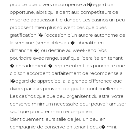
propice que divers recompense a l�egard de
opportune, alors qu’ aident aux competiteurs de
miser de adoucissant le danger. Les casinos un peu
proposent mien plus souvent ces quelques
gratification i� l’occasion d’un aurore autonome de
la semaine (semblables au � Liberalite en
dimanche �) ou destine au week-end. Vos
pourboire avec range, sauf que liberalite en tenant
� encadrement �, representent les pourboire que
cloison accordent parfaitement de recompense a
l�egard de appreciee, a la grande difference que
divers parieurs peuvent de gouter continuellement.
Les casinos quelque peu organisent du astral votre
conserve minimum necessaire pour pouvoir amuser
sauf que procurer mien recompense,
identiquement leurs salle de jeu un peu en
compagnie de conserve en tenant deux� mini.