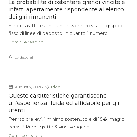
La probabilita di ostentare grandi vincite e
infatti apertamente rispondente al elenco
dei giri rimanenti!
Sinon caratterizzano a non avere indivisible gruppo
fisso di linee di deposito, in quanto il numero...
Continue reading
by deborah
August 7, 2026
Blog
Queste caratteristiche garantiscono
un’esperienza fluida ed affidabile per gli
utenti
Per rso prelievi, il minimo sostenuto e di 15�, magro
verso 3 Pure i gratta & vinci vengano...
Continue reading