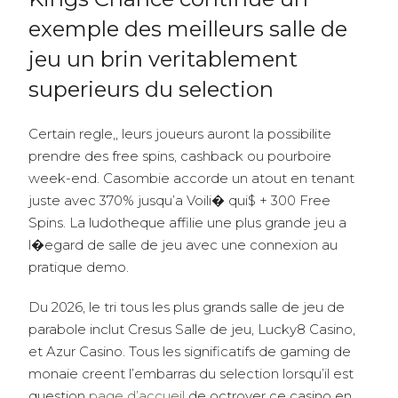
exemple des meilleurs salle de
jeu un brin veritablement
superieurs du selection
Certain regle,, leurs joueurs auront la possibilite
prendre des free spins, cashback ou pourboire
week-end. Casombie accorde un atout en tenant
juste avec 370% jusqu’a Voili� qui$ + 300 Free
Spins. La ludotheque affilie une plus grande jeu a
l�egard de salle de jeu avec une connexion au
pratique demo.
Du 2026, le tri tous les plus grands salle de jeu de
parabole inclut Cresus Salle de jeu, Lucky8 Casino,
et Azur Casino. Tous les significatifs de gaming de
monaie creent l’embarras du selection lorsqu’il est
question
page d’accueil
de octroyer ce casino en