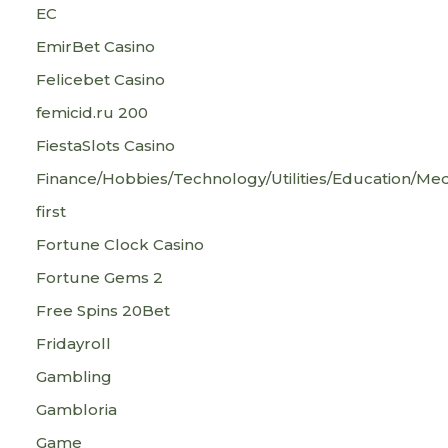
EC
EmirBet Casino
Felicebet Casino
femicid.ru 200
FiestaSlots Casino
Finance/Hobbies/Technology/Utilities/Education/Med
first
Fortune Clock Casino
Fortune Gems 2
Free Spins 20Bet
Fridayroll
Gambling
Gambloria
Game