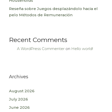
Households
Reseña sobre Juegos desplazándolo hacia el
pelo Métodos de Remuneración
Recent Comments
A WordPress Commenter
on
Hello world!
Archives
August 2026
July 2026
June 2026