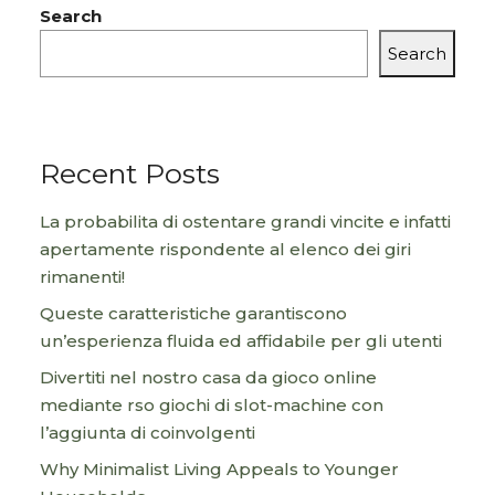
Search
Search
Recent Posts
La probabilita di ostentare grandi vincite e infatti
apertamente rispondente al elenco dei giri
rimanenti!
Queste caratteristiche garantiscono
un’esperienza fluida ed affidabile per gli utenti
Divertiti nel nostro casa da gioco online
mediante rso giochi di slot-machine con
l’aggiunta di coinvolgenti
Why Minimalist Living Appeals to Younger