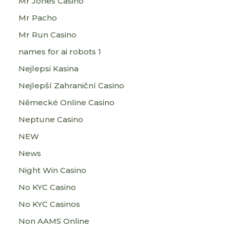
Mr Jones Casino
Mr Pacho
Mr Run Casino
names for ai robots 1
Nejlepsi Kasina
Nejlepší Zahraniční Casino
Německé Online Casino
Neptune Casino
NEW
News
Night Win Casino
No KYC Casino
No KYC Casinos
Non AAMS Online