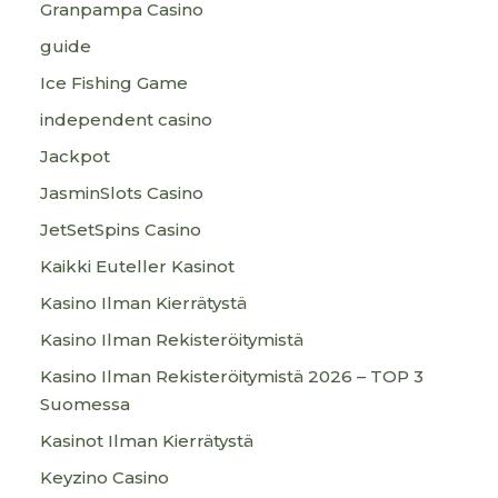
Granpampa Casino
guide
Ice Fishing Game
independent casino
Jackpot
JasminSlots Casino
JetSetSpins Casino
Kaikki Euteller Kasinot
Kasino Ilman Kierrätystä
Kasino Ilman Rekisteröitymistä
Kasino Ilman Rekisteröitymistä 2026 – TOP 3
Suomessa
Kasinot Ilman Kierrätystä
Keyzino Casino