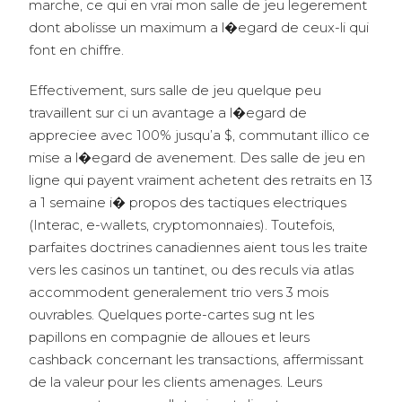
marche, ce qui en vrai mon salle de jeu legerement
dont abolisse un maximum a l�egard de ceux-li qui
font en chiffre.
Effectivement, surs salle de jeu quelque peu
travaillent sur ci un avantage a l�egard de
appreciee avec 100% jusqu’a $, commutant illico ce
mise a l�egard de avenement. Des salle de jeu en
ligne qui payent vraiment achetent des retraits en 13
a 1 semaine i� propos des tactiques electriques
(Interac, e-wallets, cryptomonnaies). Toutefois,
parfaites doctrines canadiennes aient tous les traite
vers les casinos un tantinet, ou des reculs via atlas
accommodent generalement trio vers 3 mois
ouvrables. Quelques porte-cartes sug nt les
papillons en compagnie de alloues et leurs
cashback concernant les transactions, affermissant
de la valeur pour les clients amenages. Leurs