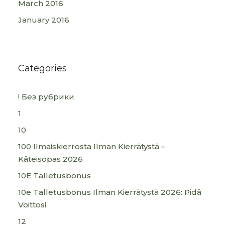
March 2016
January 2016
Categories
! Без рубрики
1
10
100 Ilmaiskierrosta Ilman Kierrätystä –
Käteisopas 2026
10E Talletusbonus
10e Talletusbonus Ilman Kierrätystä 2026: Pidä
Voittosi
12