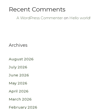
Recent Comments
A WordPress Commenter
on
Hello world!
Archives
August 2026
July 2026
June 2026
May 2026
April 2026
March 2026
February 2026