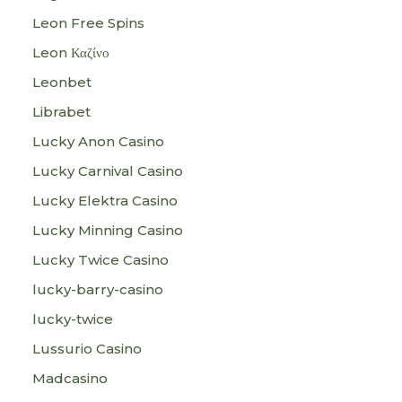
Leon Free Spins
Leon Καζίνο
Leonbet
Librabet
Lucky Anon Casino
Lucky Carnival Casino
Lucky Elektra Casino
Lucky Minning Casino
Lucky Twice Casino
lucky-barry-casino
lucky-twice
Lussurio Casino
Madcasino