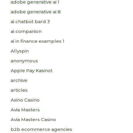
adobe generative ai 1
adobe generative ai 8
ai chatbot bard 3
ai companion
ai in finance examples 1
Allyspin
anonymous
Apple Pay Kasinot
archive
articles
Asino Casino
Avia Masters
Avia Masters Casino
b2b ecommerce agencies