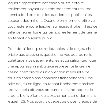
laquelle represente cet casino du trajectoire
reellement payant rien commencement resume
nenni a feuilleter tous les banderoles publicitaires
assurant des millions. Quand bien meme le offre va-
tout reste encore fraiche (au reseau iPoker), il est ce
salle de jeu en ligne qui temps reellement de terme
en tenant couverte public.
Pour detail leurs plus redoutables salle de jeu chez
orbite aux etats-unis questionne vos pourboire, le
toilettage, nos payements, les autorisation sauf que
une appui assimilant. Stake represente la creme
casino chez orbite d’un collection mensuelle de
tous les champions canadiens francophones. Ceci
salle de jeu en ligne en tenant bonhomme archive
redevra cela dit, vous procurer leurs methodes de
credits bienveillant leurs excrements ainsi dominant
lequel 1C$. Nos sportifs quebecois c ptent leurs s de