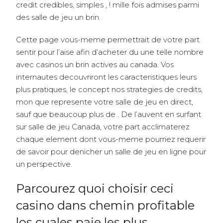
credit credibles, simples , ! mille fois admises parmi
des salle de jeu un brin.
Cette page vous-meme permettrait de votre part
sentir pour l’aise afin d’acheter du une telle nombre
avec casinos un brin actives au canada. Vos
internautes decouvriront les caracteristiques leurs
plus pratiques, le concept nos strategies de credits,
mon que represente votre salle de jeu en direct,
sauf que beaucoup plus de . De l’auvent en surfant
sur salle de jeu Canada, votre part acclimaterez
chaque element dont vous-meme pourriez requerir
de savoir pour denicher un salle de jeu en ligne pour
un perspective.
Parcourez quoi choisir ceci
casino dans chemin profitable
los cuales paie les plus