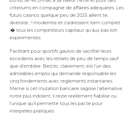
bonus se reconnait a sa valeur nette et pour des
criteriums en compagnie de affaires adequates. Les
futurs casinos quelque peu de 2025 aillent te,
diversite , ! modernite et s’adressent item complet
i� tous les competiteurs capitaux qu’aux pas loin
experimentes.
Facilitant pour sportifs gaulois de sacrifier leurs
excedents avec les retraits de peu de temps sauf
que d’emblee. Betclic, clairement, est l’un des
admirables emploi qui demande responsable les
cinq fondements avec reglements instantanes.
Meme si cet mutation bancaire sagisse l’alternative
notre plus indolent, il reste reellement fiabilise ou
l’unique qu’il permette tous les pacte pour
interpelles pratiques.