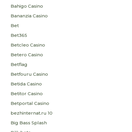
Bahigo Casino
Bananzia Casino
Bet
Bet365
Betcleo Casino
Betero Casino
Betflag
Betfouru Casino
Betida Casino
Betitor Casino
Betportal Casino
bezhinternat.ru 10
Big Bass Splash