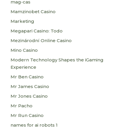
mag-cas
Mamzinobet Casino
Marketing
Megapari Casino: Todo
Mezinárodní Online Casino
Mino Casino
Modern Technology Shapes the iGaming
Experience
Mr Ben Casino
Mr James Casino
Mr Jones Casino
Mr Pacho
Mr Run Casino
names for ai robots 1