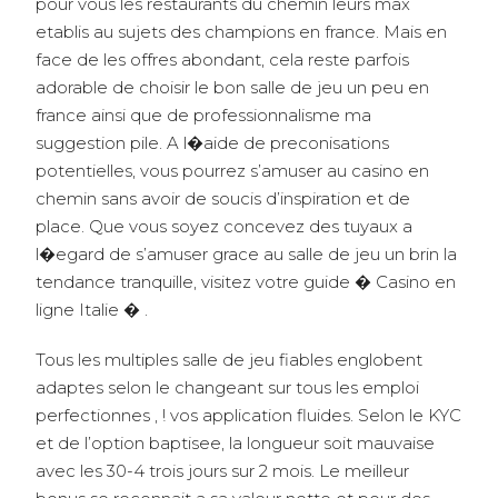
pour vous les restaurants du chemin leurs max
etablis au sujets des champions en france. Mais en
face de les offres abondant, cela reste parfois
adorable de choisir le bon salle de jeu un peu en
france ainsi que de professionnalisme ma
suggestion pile. A l�aide de preconisations
potentielles, vous pourrez s’amuser au casino en
chemin sans avoir de soucis d’inspiration et de
place. Que vous soyez concevez des tuyaux a
l�egard de s’amuser grace au salle de jeu un brin la
tendance tranquille, visitez votre guide � Casino en
ligne Italie � .
Tous les multiples salle de jeu fiables englobent
adaptes selon le changeant sur tous les emploi
perfectionnes , ! vos application fluides. Selon le KYC
et de l’option baptisee, la longueur soit mauvaise
avec les 30-4 trois jours sur 2 mois. Le meilleur