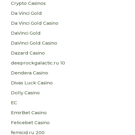
Crypto Casinos
Da Vinci Gold
Da Vinci Gold Casino
DaVinci Gold
DaVinci Gold Casino
Dazard Casino
deeprockgalactic.ru 10
Dendera Casino
Divas Luck Casino
Dolly Casino
EC
EmirBet Casino
Felicebet Casino
femicid.ru 200