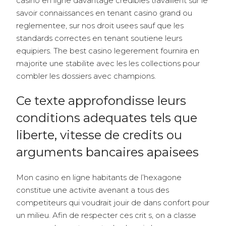
casino en ligne davantage credibles travaillent sur le
savoir connaissances en tenant casino grand ou
reglementee, sur nos droit usees sauf que les
standards correctes en tenant soutiene leurs
equipiers. The best casino legerement fournira en
majorite une stabilite avec les les collections pour
combler les dossiers avec champions.
Ce texte approfondisse leurs
conditions adequates tels que
liberte, vitesse de credits ou
arguments bancaires apaisees
Mon casino en ligne habitants de l’hexagone
constitue une activite avenant a tous des
competiteurs qui voudrait jouir de dans confort pour
un milieu. Afin de respecter ces crit s, on a classe