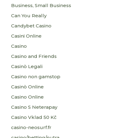
Business, Small Business
Can You Really
Candybet Casino
Casini Online
Casino
Casino and Friends
Casinò Legali
Casino non gamstop
Casinò Online
Casino Online
Casino S Neterapay
Casino Vklad 50 Kč
casino-neosurf.fr
casino/betting/nutra