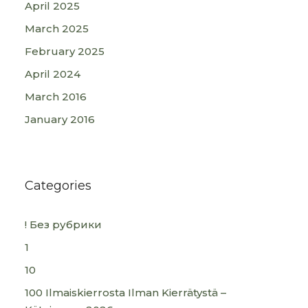
April 2025
March 2025
February 2025
April 2024
March 2016
January 2016
Categories
! Без рубрики
1
10
100 Ilmaiskierrosta Ilman Kierrätystä –