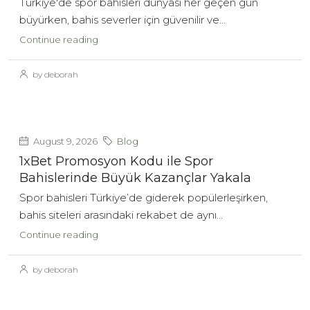
Türkiye'de spor bahisleri dünyası her geçen gün
büyürken, bahis severler için güvenilir ve...
Continue reading
by deborah
August 9, 2026
Blog
1xBet Promosyon Kodu ile Spor
Bahislerinde Büyük Kazançlar Yakala
Spor bahisleri Türkiye’de giderek popülerleşirken,
bahis siteleri arasındaki rekabet de aynı...
Continue reading
by deborah