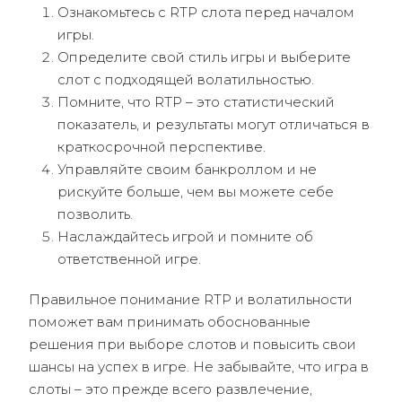
Ознакомьтесь с RTP слота перед началом
игры.
Определите свой стиль игры и выберите
слот с подходящей волатильностью.
Помните, что RTP – это статистический
показатель, и результаты могут отличаться в
краткосрочной перспективе.
Управляйте своим банкроллом и не
рискуйте больше, чем вы можете себе
позволить.
Наслаждайтесь игрой и помните об
ответственной игре.
Правильное понимание RTP и волатильности
поможет вам принимать обоснованные
решения при выборе слотов и повысить свои
шансы на успех в игре. Не забывайте, что игра в
слоты – это прежде всего развлечение,