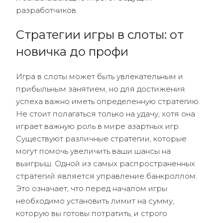
разработчиков.
Стратегии игры в слоты: от
новичка до профи
Игра в слоты может быть увлекательным и
прибыльным занятием, но для достижения
успеха важно иметь определенную стратегию.
Не стоит полагаться только на удачу, хотя она
играет важную роль в мире азартных игр.
Существуют различные стратегии, которые
могут помочь увеличить ваши шансы на
выигрыш. Одной из самых распространенных
стратегий является управление банкроллом.
Это означает, что перед началом игры
необходимо установить лимит на сумму,
которую вы готовы потратить, и строго