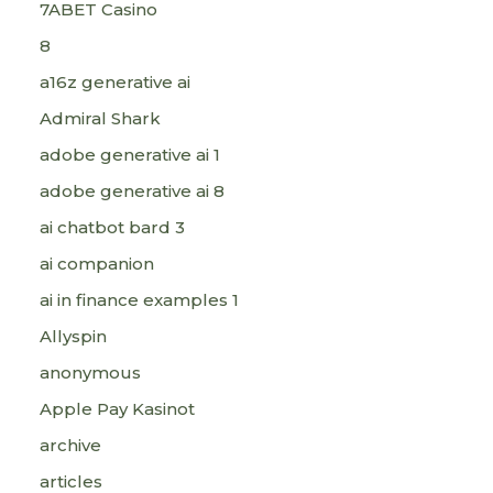
7ABET Casino
8
a16z generative ai
Admiral Shark
adobe generative ai 1
adobe generative ai 8
ai chatbot bard 3
ai companion
ai in finance examples 1
Allyspin
anonymous
Apple Pay Kasinot
archive
articles