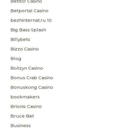
Betitor Casino
Betportal Casino
bezhinternat.ru 10
Big Bass Splash
Billybets
Bizzo Casino
Blog
Bolizyn Casino
Bonus Crab Casino
Bonuskong Casino
bookmakers
Brionis Casino
Bruce Bet
Business