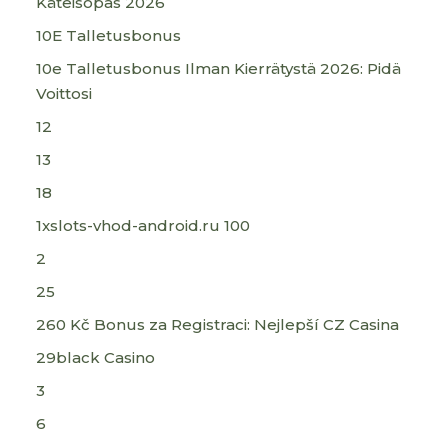
Käteisopas 2026
10E Talletusbonus
10e Talletusbonus Ilman Kierrätystä 2026: Pidä
Voittosi
12
13
18
1xslots-vhod-android.ru 100
2
25
260 Kč Bonus za Registraci: Nejlepší CZ Casina
29black Casino
3
6