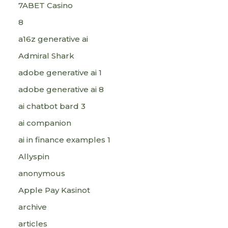
7ABET Casino
8
a16z generative ai
Admiral Shark
adobe generative ai 1
adobe generative ai 8
ai chatbot bard 3
ai companion
ai in finance examples 1
Allyspin
anonymous
Apple Pay Kasinot
archive
articles