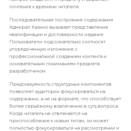
почтение к времени читателя.
Последовательная построение содержания
Адмирал Казино вызывает представление
квалификации и достоверности издания.
Пользователи подсознательно соотносят
упорядоченную изложение с
профессиональной созданием контента и
основательным пониманием предмета
разработчиком.
Предсказуемость структурных компонентов
позволяет аудитории фокусироваться на
содержании, а не на формате, что способствует
более серьёзному вовлечению в суть вопроса.
Когда читатель не отвлекается на
приспособление к новым типам, он может
полностью фокусироваться на рассмотрении и