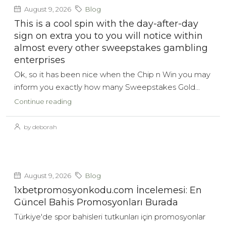
August 9, 2026
Blog
This is a cool spin with the day-after-day
sign on extra you to you will notice within
almost every other sweepstakes gambling
enterprises
Ok, so it has been nice when the Chip n Win you may
inform you exactly how many Sweepstakes Gold...
Continue reading
by deborah
August 9, 2026
Blog
1xbetpromosyonkodu.com İncelemesi: En
Güncel Bahis Promosyonları Burada
Türkiye'de spor bahisleri tutkunları için promosyonlar