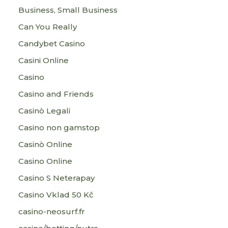
Business, Small Business
Can You Really
Candybet Casino
Casini Online
Casino
Casino and Friends
Casinò Legali
Casino non gamstop
Casinò Online
Casino Online
Casino S Neterapay
Casino Vklad 50 Kč
casino-neosurf.fr