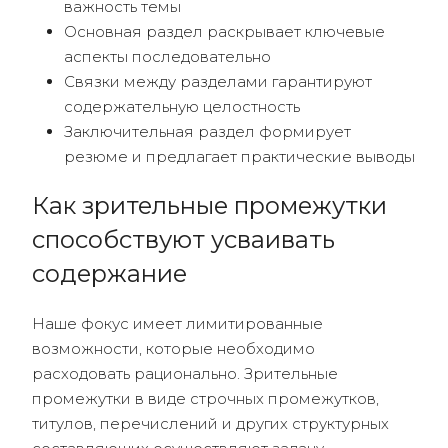
важность темы
Основная раздел раскрывает ключевые
аспекты последовательно
Связки между разделами гарантируют
содержательную целостность
Заключительная раздел формирует
резюме и предлагает практические выводы
Как зрительные промежутки
способствуют усваивать
содержание
Наше фокус имеет лимитированные
возможности, которые необходимо
расходовать рационально. Зрительные
промежутки в виде строчных промежутков,
титулов, перечислений и других структурных