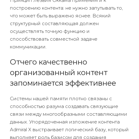
Принцип лезвия Оккама применим и к
построению контента: не нужно запутывать то,
что может быть выражено яснее. Всякий
структурный составляющая должен
осуществлять точную функцию и
способствовать совместной задаче
коммуникации.
Отчего качественно
организованный контент
запоминается эффективнее
Системы нашей памяти плотно связаны с
способностью разума создавать связующие
связи между многообразными составляющими
данных. Упорядоченная изложение контента
Admiral X выстраивает логический базу, который
выполняет роль базисом для создания