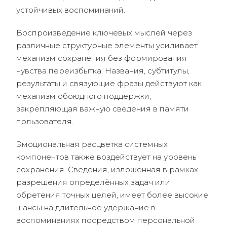
устойчивых воспоминаний.
Воспроизведение ключевых мыслей через
различные структурные элементы усиливает
механизм сохранения без формирования
чувства переизбытка. Названия, субтитулы,
результаты и связующие фразы действуют как
механизм обоюдного поддержки,
закрепляющая важную сведения в памяти
пользователя.
Эмоциональная расцветка системных
компонентов также воздействует на уровень
сохранения. Сведения, изложенная в рамках
разрешения определённых задач или
обретения точных целей, имеет более высокие
шансы на длительное удержание в
воспоминаниях посредством персональной