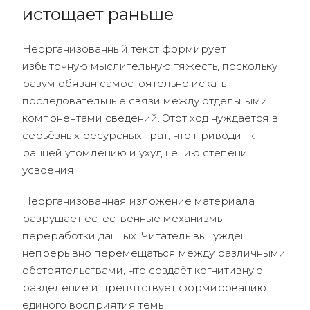
истощает раньше
Неорганизованный текст формирует
избыточную мыслительную тяжесть, поскольку
разум обязан самостоятельно искать
последовательные связи между отдельными
компонентами сведений. Этот ход нуждается в
серьёзных ресурсных трат, что приводит к
ранней утомлению и ухудшению степени
усвоения.
Неорганизованная изложение материала
разрушает естественные механизмы
переработки данных. Читатель вынужден
непрерывно перемещаться между различными
обстоятельствами, что создаёт когнитивную
разделение и препятствует формированию
единого восприятия темы.