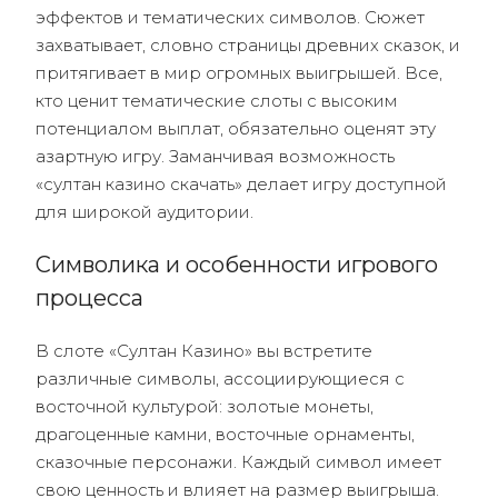
эффектов и тематических символов. Сюжет
захватывает, словно страницы древних сказок, и
притягивает в мир огромных выигрышей. Все,
кто ценит тематические слоты с высоким
потенциалом выплат, обязательно оценят эту
азартную игру. Заманчивая возможность
«султан казино скачать» делает игру доступной
для широкой аудитории.
Символика и особенности игрового
процесса
В слоте «Султан Казино» вы встретите
различные символы, ассоциирующиеся с
восточной культурой: золотые монеты,
драгоценные камни, восточные орнаменты,
сказочные персонажи. Каждый символ имеет
свою ценность и влияет на размер выигрыша.