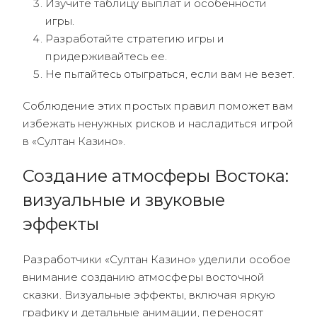
Изучите таблицу выплат и особенности
игры.
Разработайте стратегию игры и
придерживайтесь ее.
Не пытайтесь отыграться, если вам не везет.
Соблюдение этих простых правил поможет вам
избежать ненужных рисков и насладиться игрой
в «Султан Казино».
Создание атмосферы Востока:
визуальные и звуковые
эффекты
Разработчики «Султан Казино» уделили особое
внимание созданию атмосферы восточной
сказки. Визуальные эффекты, включая яркую
графику и детальные анимации, переносят