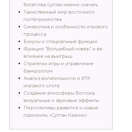
богатства султан казино скачать
Таинственный мир восточного
гостеприимства
Символика и особенности игрового
процесса
Бонусы и специальные функции
Функция “Волшебный ковер” и ее
влияние на выигрыш
Стратегии игры и управление
банкроллом
Анализ волатильности и RTP
игрового слота
Создание атмосферы Востока:
визуальные и звуковые эффекты
Перспективы развития и новые
горизонты «Султан Казино»