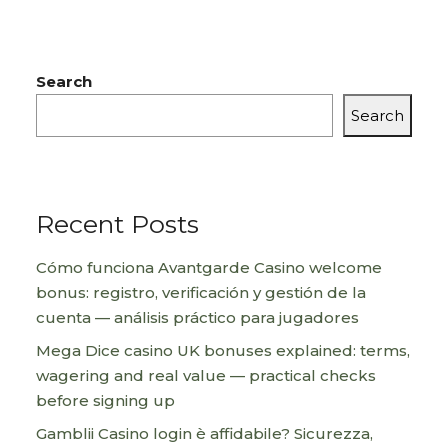
Search
Search
Recent Posts
Cómo funciona Avantgarde Casino welcome
bonus: registro, verificación y gestión de la
cuenta — análisis práctico para jugadores
Mega Dice casino UK bonuses explained: terms,
wagering and real value — practical checks
before signing up
Gamblii Casino login è affidabile? Sicurezza,