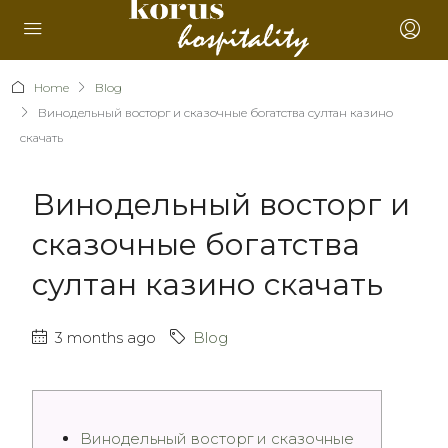
Home
Blog
Винодельный восторг и сказочные богатства султан казино
скачать
Винодельный восторг и
сказочные богатства
султан казино скачать
3 months ago
Blog
Винодельный восторг и сказочные