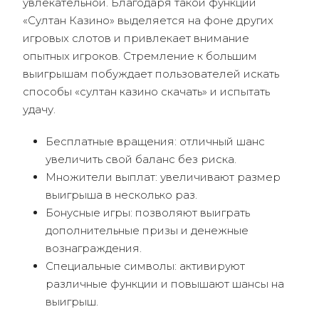
увлекательной. Благодаря такой функции
«Султан Казино» выделяется на фоне других
игровых слотов и привлекает внимание
опытных игроков. Стремление к большим
выигрышам побуждает пользователей искать
способы «султан казино скачать» и испытать
удачу.
Бесплатные вращения: отличный шанс
увеличить свой баланс без риска.
Множители выплат: увеличивают размер
выигрыша в несколько раз.
Бонусные игры: позволяют выиграть
дополнительные призы и денежные
вознаграждения.
Специальные символы: активируют
различные функции и повышают шансы на
выигрыш.