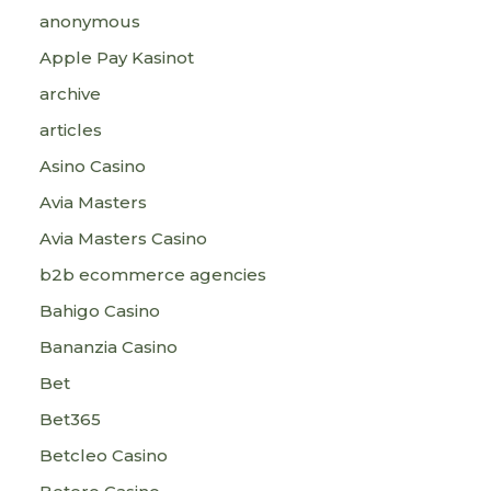
anonymous
Apple Pay Kasinot
archive
articles
Asino Casino
Avia Masters
Avia Masters Casino
b2b ecommerce agencies
Bahigo Casino
Bananzia Casino
Bet
Bet365
Betcleo Casino