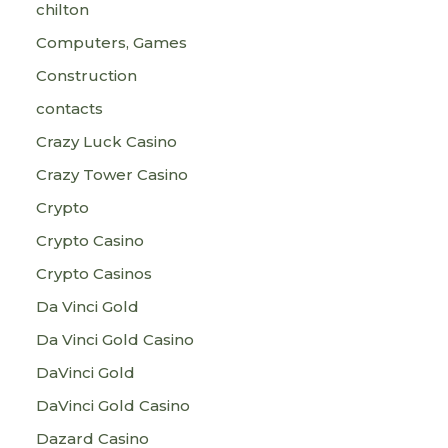
chilton
Computers, Games
Construction
contacts
Crazy Luck Casino
Crazy Tower Сasino
Crypto
Crypto Casino
Crypto Casinos
Da Vinci Gold
Da Vinci Gold Casino
DaVinci Gold
DaVinci Gold Casino
Dazard Casino