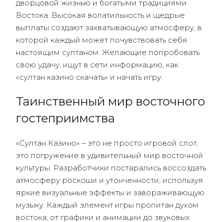
дворцовой жизнью и богатыми традициями
Востока. Высокая волатильность и щедрые
выплаты создают захватывающую атмосферу, в
которой каждый может почувствовать себя
настоящим султаном. Желающие попробовать
свою удачу, ищут в сети информацию, как
«султан казино скачать» и начать игру.
Таинственный мир восточного
гостеприимства
«Султан Казино» – это не просто игровой слот,
это погружение в удивительный мир восточной
культуры. Разработчики постарались воссоздать
атмосферу роскоши и утонченности, используя
яркие визуальные эффекты и завораживающую
музыку. Каждый элемент игры пропитан духом
востока, от графики и анимации до звуковых