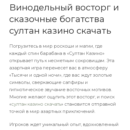
Винодельный восторг и
сказочные богатства
султан казино скачать
Погрузитесь в мир роскоши и магии, где
каждый спин барабана в «Султан Казино»
открывает путь к несметным сокровищам. Эта
азартная игра перенесет вас в атмосферу
«Тысячи и одной ночи», где вас ждут золотые
символы, сверкающие сапфиры и
гипнотическое звучание восточных мотивов.
Многие желают ощутить этот восторг, и поиск
«
султан казино скачать
» становится отправной
точкой в мир азартных приключений.
Игроков ждет уникальный опыт, вдохновленный