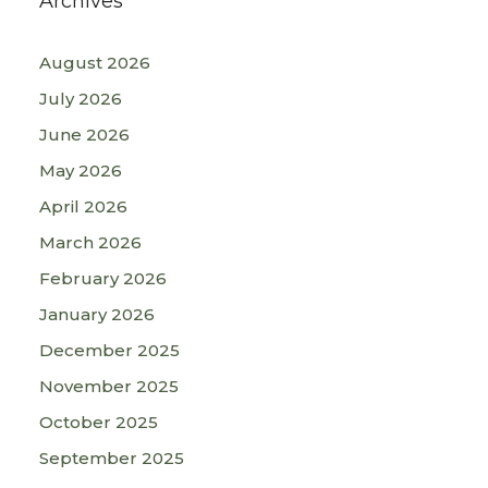
Archives
August 2026
July 2026
June 2026
May 2026
April 2026
March 2026
February 2026
January 2026
December 2025
November 2025
October 2025
September 2025