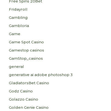
Free Spins 20Bet
Fridayroll
Gambling
Gambloria
Game
Game Spot Casino
Gamestop casinos
GamStop_casinos
general
generative ai adobe photoshop 3
GladiatorsBet Casino
Godz Casino
Golazzo Casino
Golden Genie Casino