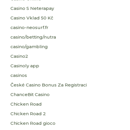
Casino S Neterapay
Casino Vklad 50 Kč
casino-neosurf.fr
casino/betting/nutra
casino/gambling
Casino2
Casinoly app
casinos
České Casino Bonus Za Registraci
ChanceBit Casino
Chicken Road
Chicken Road 2
Chicken Road gioco