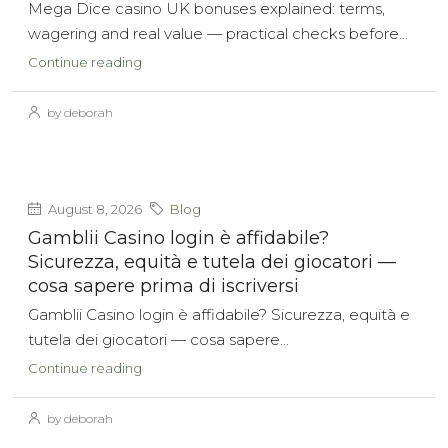
Mega Dice casino UK bonuses explained: terms,
wagering and real value — practical checks before...
Continue reading
by deborah
August 8, 2026
Blog
Gamblii Casino login è affidabile?
Sicurezza, equità e tutela dei giocatori —
cosa sapere prima di iscriversi
Gamblii Casino login è affidabile? Sicurezza, equità e
tutela dei giocatori — cosa sapere...
Continue reading
by deborah