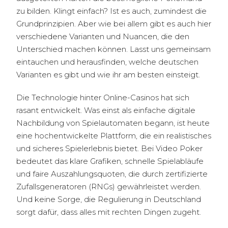
zu bilden. Klingt einfach? Ist es auch, zumindest die
Grundprinzipien. Aber wie bei allem gibt es auch hier
verschiedene Varianten und Nuancen, die den
Unterschied machen können. Lasst uns gemeinsam
eintauchen und herausfinden, welche deutschen
Varianten es gibt und wie ihr am besten einsteigt.
Die Technologie hinter Online-Casinos hat sich
rasant entwickelt. Was einst als einfache digitale
Nachbildung von Spielautomaten begann, ist heute
eine hochentwickelte Plattform, die ein realistisches
und sicheres Spielerlebnis bietet. Bei Video Poker
bedeutet das klare Grafiken, schnelle Spielabläufe
und faire Auszahlungsquoten, die durch zertifizierte
Zufallsgeneratoren (RNGs) gewährleistet werden.
Und keine Sorge, die Regulierung in Deutschland
sorgt dafür, dass alles mit rechten Dingen zugeht.