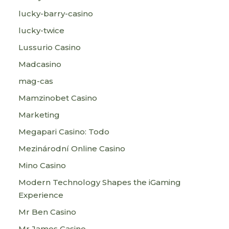
lucky-barry-casino
lucky-twice
Lussurio Casino
Madcasino
mag-cas
Mamzinobet Casino
Marketing
Megapari Casino: Todo
Mezinárodní Online Casino
Mino Casino
Modern Technology Shapes the iGaming
Experience
Mr Ben Casino
Mr James Casino