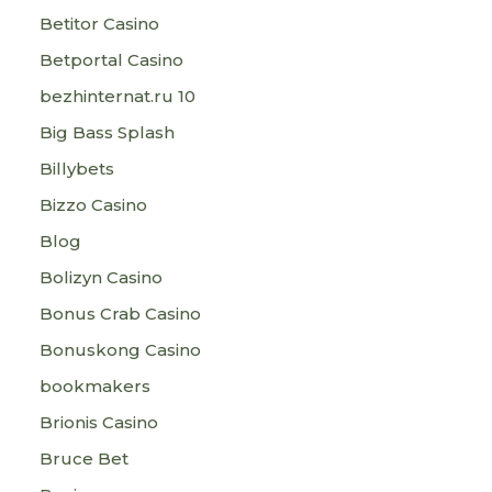
Betitor Casino
Betportal Casino
bezhinternat.ru 10
Big Bass Splash
Billybets
Bizzo Casino
Blog
Bolizyn Casino
Bonus Crab Casino
Bonuskong Casino
bookmakers
Brionis Casino
Bruce Bet