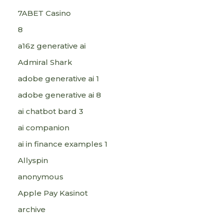
7ABET Casino
8
a16z generative ai
Admiral Shark
adobe generative ai 1
adobe generative ai 8
ai chatbot bard 3
ai companion
ai in finance examples 1
Allyspin
anonymous
Apple Pay Kasinot
archive