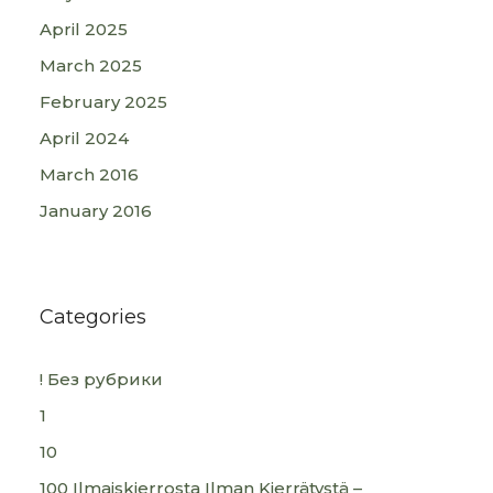
April 2025
March 2025
February 2025
April 2024
March 2016
January 2016
Categories
! Без рубрики
1
10
100 Ilmaiskierrosta Ilman Kierrätystä –