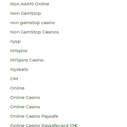
Non AAMS Online
Non GamStop
non gamstop casino
Non GamStop Casinos
nysp
NYspins
NYSpins Casino
Nyxbets
OM
Online
Online Casino
Online Casino
Online Casino Paysafe
Online Casino Paysafecard 10€