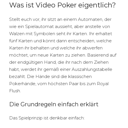
Was ist Video Poker eigentlich?
Stellt euch vor, ihr sitzt an einem Automaten, der
wie ein Spielautomat aussieht, aber anstelle von
Walzen mit Symbolen seht ihr Karten. Ihr erhaltet
fünf Karten und könnt dann entscheiden, welche
Karten ihr behalten und welche ihr abwerfen
möchtet, um neue Karten zu ziehen. Basierend auf
der endgültigen Hand, die ihr nach dem Ziehen
habt, werdet ihr gemäß einer Auszahlungstabelle
bezahlt. Die Hände sind die klassischen
Pokerhände, vom höchsten Paar bis zum Royal
Flush.
Die Grundregeln einfach erklärt
Das Spielprinzip ist denkbar einfach: