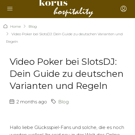
Home
Blog
Video Poker bei SlotsDJ: Dein Guide zu deutschen Varianten und
Regeln
Video Poker bei SlotsDJ:
Dein Guide zu deutschen
Varianten und Regeln
2 months ago
Blog
Hallo liebe Glücksspiel-Fans und solche, die es noch
werden wollen! Ihr seid neu in der Welt des Online-