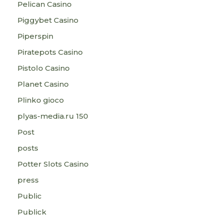
Pelican Casino
Piggybet Casino
Piperspin
Piratepots Casino
Pistolo Casino
Planet Casino
Plinko gioco
plyas-media.ru 150
Post
posts
Potter Slots Casino
press
Public
Publick