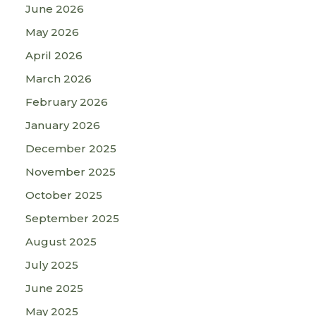
June 2026
May 2026
April 2026
March 2026
February 2026
January 2026
December 2025
November 2025
October 2025
September 2025
August 2025
July 2025
June 2025
May 2025