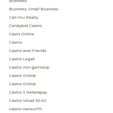
Business
Business, Small Business
Can You Really
Candybet Casino
Casini Online
Casino
Casino and Friends
Casinò Legali
Casino non gamstop
Casinò Online
Casino Online
Casino S Neterapay
Casino Vklad 50 Kč
casino-neosurf.fr