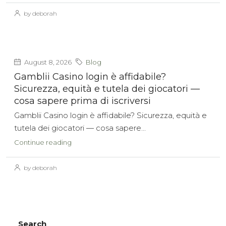
by deborah
August 8, 2026
Blog
Gamblii Casino login è affidabile?
Sicurezza, equità e tutela dei giocatori —
cosa sapere prima di iscriversi
Gamblii Casino login è affidabile? Sicurezza, equità e
tutela dei giocatori — cosa sapere...
Continue reading
by deborah
Search