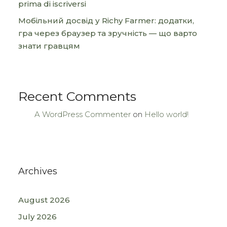
prima di iscriversi
Мобільний досвід у Richy Farmer: додатки,
гра через браузер та зручність — що варто
знати гравцям
Recent Comments
A WordPress Commenter
on
Hello world!
Archives
August 2026
July 2026