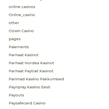
online casinos
Online_casino
other
Ozwin Casino
pages
Paiements
Parhaat Kasinot
Parhaat Nordea Kasinot
Parhaat Paytrail Kasinot
Parimad Kasiino Pakkumised
Paynplay Kasiino Eesti
Payouts
Paysafecard Casino