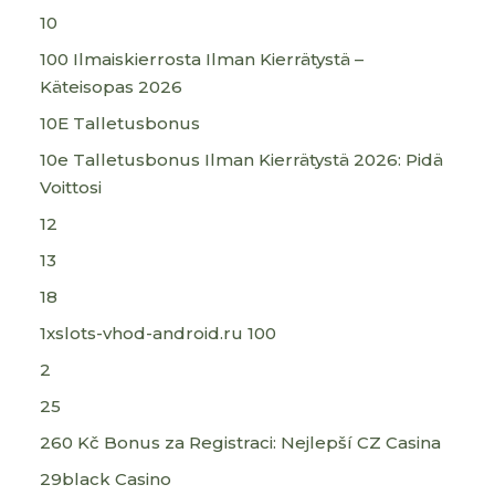
10
100 Ilmaiskierrosta Ilman Kierrätystä –
Käteisopas 2026
10E Talletusbonus
10e Talletusbonus Ilman Kierrätystä 2026: Pidä
Voittosi
12
13
18
1xslots-vhod-android.ru 100
2
25
260 Kč Bonus za Registraci: Nejlepší CZ Casina
29black Casino