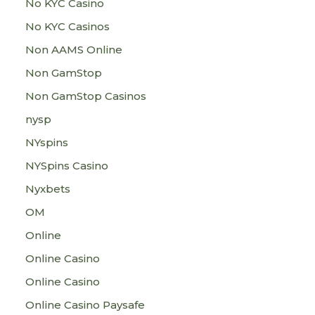
No KYC Casino
No KYC Casinos
Non AAMS Online
Non GamStop
Non GamStop Casinos
nysp
NYspins
NYSpins Casino
Nyxbets
OM
Online
Online Casino
Online Casino
Online Casino Paysafe