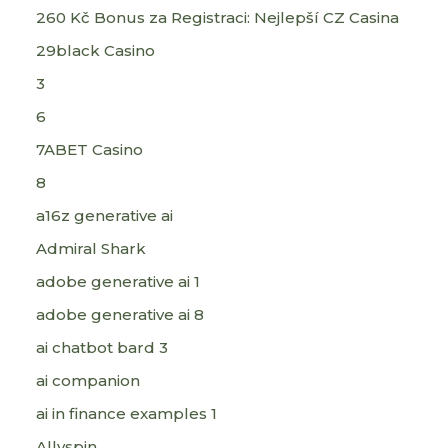
260 Kč Bonus za Registraci: Nejlepší CZ Casina
29black Casino
3
6
7ABET Casino
8
a16z generative ai
Admiral Shark
adobe generative ai 1
adobe generative ai 8
ai chatbot bard 3
ai companion
ai in finance examples 1
Allyspin