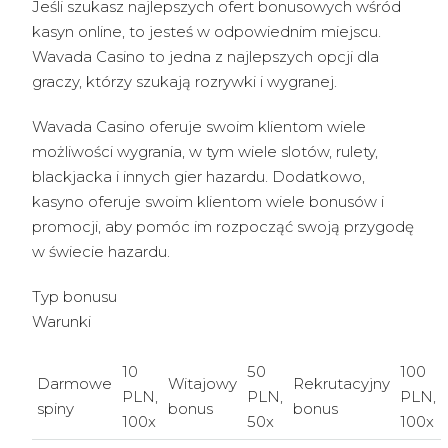
Jeśli szukasz najlepszych ofert bonusowych wśród
kasyn online, to jesteś w odpowiednim miejscu.
Wavada Casino to jedna z najlepszych opcji dla
graczy, którzy szukają rozrywki i wygranej.
Wavada Casino oferuje swoim klientom wiele
możliwości wygrania, w tym wiele slotów, rulety,
blackjacka i innych gier hazardu. Dodatkowo,
kasyno oferuje swoim klientom wiele bonusów i
promocji, aby pomóc im rozpocząć swoją przygodę
w świecie hazardu.
Typ bonusu
Warunki
10
50
100
Darmowe
Witajowy
Rekrutacyjny
PLN,
PLN,
PLN,
spiny
bonus
bonus
100x
50x
100x