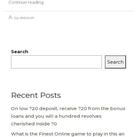
Continue reading
by deborah
Search
Search
Recent Posts
On low ?20 deposit, receive ?20 from the bonus
loans and you will a hundred revolves
cherished inside ?0
What is the Finest Online game to play in this an