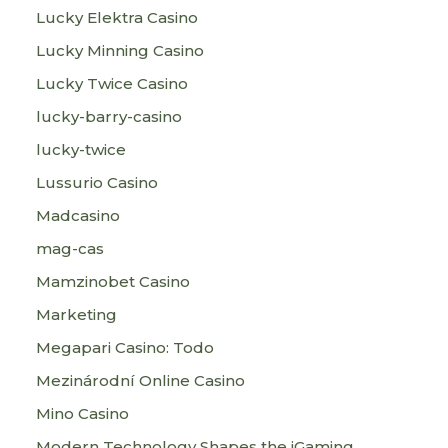
Lucky Elektra Casino
Lucky Minning Casino
Lucky Twice Casino
lucky-barry-casino
lucky-twice
Lussurio Casino
Madcasino
mag-cas
Mamzinobet Casino
Marketing
Megapari Casino: Todo
Mezinárodní Online Casino
Mino Casino
Modern Technology Shapes the iGaming