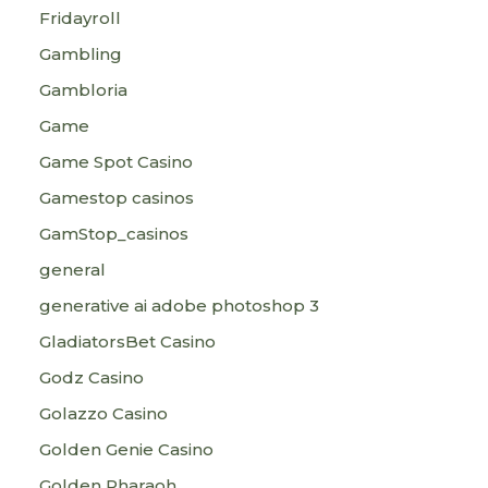
Fridayroll
Gambling
Gambloria
Game
Game Spot Casino
Gamestop casinos
GamStop_casinos
general
generative ai adobe photoshop 3
GladiatorsBet Casino
Godz Casino
Golazzo Casino
Golden Genie Casino
Golden Pharaoh