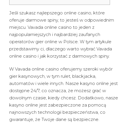
Jeśli szukasz najlepszego online casino, które
oferuje darmowe spiny, to jesteś w odpowiednim
miejscu. Vavada online casino to jeden z
najpopularniejszych i najbardziej zaufanych
operatorów gier online w Polsce. W tym artykule
przedstawimy ci, dlaczego warto wybrać Vavada
online casino i jak korzystać z darmowych spiny.
W Vavada online casino oferujemy szeroki wybór
gier kasynowych, w tym rulet, blackjacka,
automatów i wiele innych. Nasze kasyno online jest
dostępne 24/7, co oznacza, że możesz grać w
dowolnym czasie, kiedy chcesz. Dodatkowo, nasze
kasyno online jest zabezpieczone za pomocą
najnowszych technologii bezpieczeństwa, co
gwarantuje, że Twoje dane są bezpieczne.