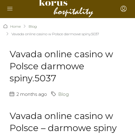
Home
Blog
Vavada online casino w Polsce darmowe spiny.5037
Vavada online casino w
Polsce darmowe
spiny.5037
2 months ago
Blog
Vavada online casino w
Polsce – darmowe spiny