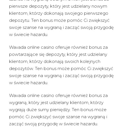
pierwsze depozyty, który jest udzielany nowym
klientom, którzy dokonają swojego pierwszego
depozytu. Ten bonus może pomóc Ci zwiększyć
swoje szanse na wygraną i zacząć swoją przygodę
w świecie hazardu.
Wavada online casino oferuje również bonus za
powtarzające się depozyty, który jest udzielany
klientom, którzy dokonają swoich kolejnych
depozytów. Ten bonus może pomóc Ci zwiększyć
swoje szanse na wygraną i zacząć swoją przygodę
w świecie hazardu.
Wavada online casino oferuje również bonus za
wygraną, który jest udzielany klientom, którzy
wygrają duże sumy pieniędzy. Ten bonus może
pomóc Ci zwiększyć swoje szanse na wygraną i
zacząć swoją przygodę w świecie hazardu.