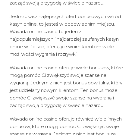
zacząć swoją przygodę w świecie hazardu.
Jeśli szukasz najlepszych ofert bonusowych wśród
kasyn online, to jesteś w odpowiednim miejscu.
Wavada online casino to jeden z
najpopularniejszych i najbardziej zaufanych kasyn
online w Polsce, oferując swoim klientom wiele
możliwości wygrania i rozrywki.
Wavada online casino oferuje wiele bonusów, które
mogą pomóc Ci zwiększyć swoje szanse na
wygraną. Jednym z nich jest bonus powitalny, który
jest udzielany nowym klientom. Ten bonus może
pomóc Ci zwiększyć swoje szanse na wygraną i
zacząć swoją przygodę w świecie hazardu.
Wavada online casino oferuje również wiele innych
bonusów, które mogą pomóc Ci zwiększyć swoje
szanse na wygraną. Jednym z nich jest bonus za