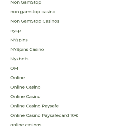
Non GamStop
non gamstop casino
Non GamStop Casinos
nysp
NYspins
NYSpins Casino
Nyxbets
OM
Online
Online Casino
Online Casino
Online Casino Paysafe
Online Casino Paysafecard 10€
online casinos