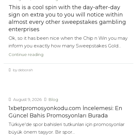
This is a cool spin with the day-after-day
sign on extra you to you will notice within
almost every other sweepstakes gambling
enterprises
Ok, so it has been nice when the Chip n Win you may
inform you exactly how many Sweepstakes Gold...
Continue reading
by deborah
August 9, 2026
Blog
1xbetpromosyonkodu.com İncelemesi: En
Güncel Bahis Promosyonları Burada
Türkiye'de spor bahisleri tutkunları için promosyonlar
büyük önem taşıyor. Bir spor...