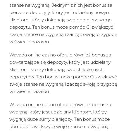
szanse na wygraną. Jednym z nich jest bonus za
pierwsze depozyty, który jest udzielany nowym
klientom, którzy dokonają swojego pierwszego
depozytu. Ten bonus może pomóc Ci zwiększyć
swoje szanse na wygraną i zacząć swoją przygodę
w świecie hazardu.
Wavada online casino oferuje również bonus za
powtarzające się depozyty, który jest udzielany
klientom, którzy dokonają swoich kolejnych
depozytów. Ten bonus może pomóc Ci zwiększyć
swoje szanse na wygraną i zacząć swoją przygodę
w świecie hazardu.
Wavada online casino oferuje również bonus za
wygraną, który jest udzielany klientom, którzy
wygrają duże sumy pieniędzy. Ten bonus może
pomóc Ci zwiększyć swoje szanse na wygraną i