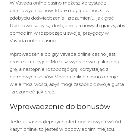
W Vavada online casino możesz korzystać z
darmowych spinów, które mogą pomóc Ci w
zdobyciu doświadczenia i zrozumieniu, jak grać.
Darmowe spiny są dostępne dla nowych graczy, aby
pomóc im w rozpoczęciu swojej przygody w
Vavada online casino.
Wprowadzenie do gry Vavada online casino jest
proste i intuicyjne. Możesz wybrać swoją ulubioną
grę, a następnie rozpocząć grę, korzystając z
darmowych spinów. Vavada online casino oferuje
wiele możliwości, abyś mógł zaspokoić swoje gusta
i zrozumieć, jak grać.
Wprowadzenie do bonusów
Jeśli szukasz najlepszych ofert bonusowych wśród
kasyn online, to jesteś w odpowiednim miejscu.