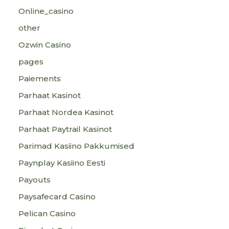
Online_casino
other
Ozwin Casino
pages
Paiements
Parhaat Kasinot
Parhaat Nordea Kasinot
Parhaat Paytrail Kasinot
Parimad Kasiino Pakkumised
Paynplay Kasiino Eesti
Payouts
Paysafecard Casino
Pelican Casino