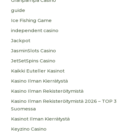
Granpampa Casino
guide
Ice Fishing Game
independent casino
Jackpot
JasminSlots Casino
JetSetSpins Casino
Kaikki Euteller Kasinot
Kasino Ilman Kierrätystä
Kasino Ilman Rekisteröitymistä
Kasino Ilman Rekisteröitymistä 2026 – TOP 3
Suomessa
Kasinot Ilman Kierrätystä
Keyzino Casino