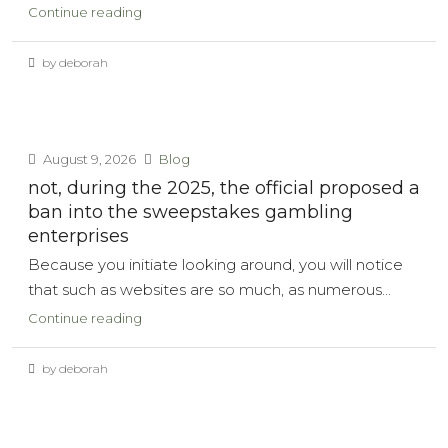
Continue reading
by deborah
August 9, 2026
Blog
not, during the 2025, the official proposed a
ban into the sweepstakes gambling
enterprises
Because you initiate looking around, you will notice
that such as websites are so much, as numerous...
Continue reading
by deborah