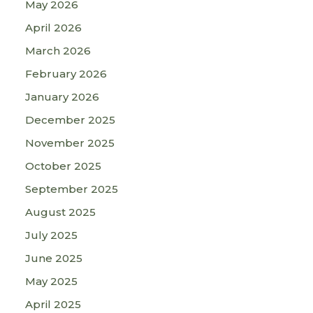
May 2026
April 2026
March 2026
February 2026
January 2026
December 2025
November 2025
October 2025
September 2025
August 2025
July 2025
June 2025
May 2025
April 2025