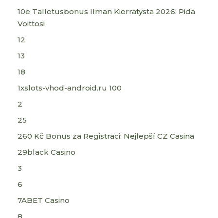
10e Talletusbonus Ilman Kierrätystä 2026: Pidä
Voittosi
12
13
18
1xslots-vhod-android.ru 100
2
25
260 Kč Bonus za Registraci: Nejlepší CZ Casina
29black Casino
3
6
7ABET Casino
8