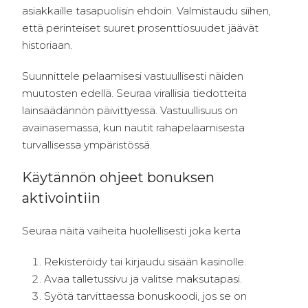
asiakkaille tasapuolisin ehdoin. Valmistaudu siihen,
että perinteiset suuret prosenttiosuudet jäävät
historiaan.
Suunnittele pelaamisesi vastuullisesti näiden
muutosten edellä. Seuraa virallisia tiedotteita
lainsäädännön päivittyessä. Vastuullisuus on
avainasemassa, kun nautit rahapelaamisesta
turvallisessa ympäristössä.
Käytännön ohjeet bonuksen
aktivointiin
Seuraa näitä vaiheita huolellisesti joka kerta
Rekisteröidy tai kirjaudu sisään kasinolle.
Avaa talletussivu ja valitse maksutapasi.
Syötä tarvittaessa bonuskoodi, jos se on