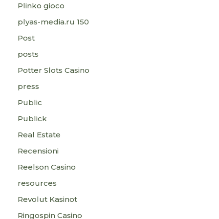
Plinko gioco
plyas-media.ru 150
Post
posts
Potter Slots Casino
press
Public
Publick
Real Estate
Recensioni
Reelson Casino
resources
Revolut Kasinot
Ringospin Casino