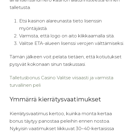
talletusta.
Etsi kasinon alareunasta tieto lisenssin
myöntäjästä.
Varmista, että logo on aito klikkaamalla sitä.
Valitse ETA-alueen lisenssi verojen välttämiseksi.
Tämän jälkeen voit pelata tietäen, että kotiutukset
pysyvät kokonaan sinun taskussasi.
Talletusbonus Casino Valitse viisaasti ja varmista
turvallinen peli
Ymmärrä kierrätysvaatimukset
Kierrätysvaatimus kertoo, kuinka monta kertaa
bonus täytyy panostaa peleihin ennen nostoa.
Nykyisin vaatimukset liikkuvat 30–40-kertaisissa