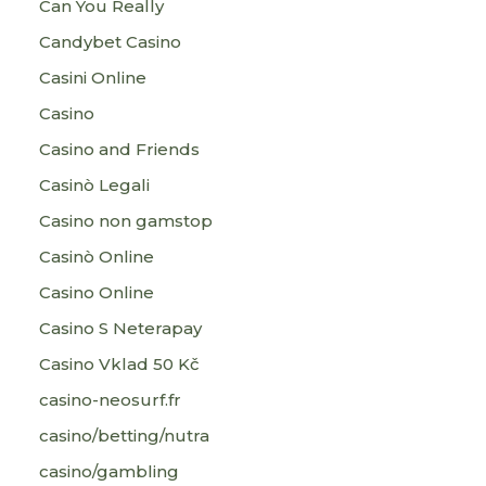
Can You Really
Candybet Casino
Casini Online
Casino
Casino and Friends
Casinò Legali
Casino non gamstop
Casinò Online
Casino Online
Casino S Neterapay
Casino Vklad 50 Kč
casino-neosurf.fr
casino/betting/nutra
casino/gambling