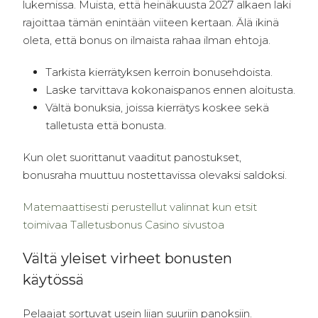
lukemissa. Muista, että heinäkuusta 2027 alkaen laki
rajoittaa tämän enintään viiteen kertaan. Älä ikinä
oleta, että bonus on ilmaista rahaa ilman ehtoja.
Tarkista kierrätyksen kerroin bonusehdoista.
Laske tarvittava kokonaispanos ennen aloitusta.
Vältä bonuksia, joissa kierrätys koskee sekä
talletusta että bonusta.
Kun olet suorittanut vaaditut panostukset,
bonusraha muuttuu nostettavissa olevaksi saldoksi.
Matemaattisesti perustellut valinnat kun etsit
toimivaa Talletusbonus Casino sivustoa
Vältä yleiset virheet bonusten
käytössä
Pelaajat sortuvat usein liian suuriin panoksiin.