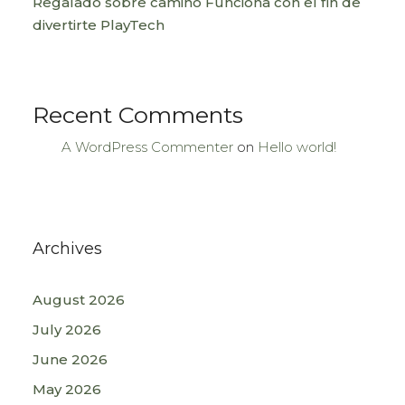
Regalado sobre camino Funciona con el fin de
divertirte PlayTech
Recent Comments
A WordPress Commenter
on
Hello world!
Archives
August 2026
July 2026
June 2026
May 2026