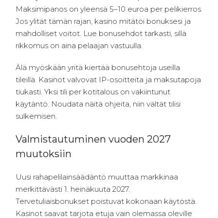
Maksimipanos on yleensä 5–10 euroa per pelikierros.
Jos ylität tämän rajan, kasino mitätöi bonuksesi ja
mahdolliset voitot. Lue bonusehdot tarkasti, sillä
rikkomus on aina pelaajan vastuulla.
Älä myöskään yritä kiertää bonusehtoja useilla
tileillä. Kasinot valvovat IP-osoitteita ja maksutapoja
tiukasti. Yksi tili per kotitalous on vakiintunut
käytäntö. Noudata näitä ohjeita, niin vältät tilisi
sulkemisen.
Valmistautuminen vuoden 2027
muutoksiin
Uusi rahapelilainsäädäntö muuttaa markkinaa
merkittävästi 1. heinäkuuta 2027.
Tervetuliaisbonukset poistuvat kokonaan käytöstä.
Kasinot saavat tarjota etuja vain olemassa oleville