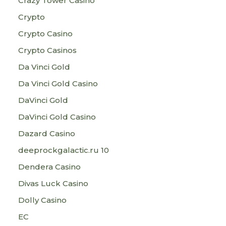
Crazy Tower Сasino
Crypto
Crypto Casino
Crypto Casinos
Da Vinci Gold
Da Vinci Gold Casino
DaVinci Gold
DaVinci Gold Casino
Dazard Casino
deeprockgalactic.ru 10
Dendera Casino
Divas Luck Casino
Dolly Casino
EC