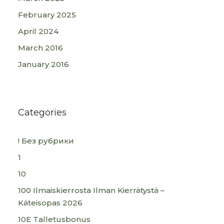
February 2025
April 2024
March 2016
January 2016
Categories
! Без рубрики
1
10
100 Ilmaiskierrosta Ilman Kierrätystä –
Käteisopas 2026
10E Talletusbonus