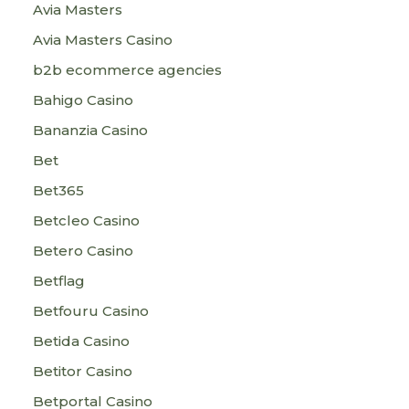
Avia Masters
Avia Masters Casino
b2b ecommerce agencies
Bahigo Casino
Bananzia Casino
Bet
Bet365
Betcleo Casino
Betero Casino
Betflag
Betfouru Casino
Betida Casino
Betitor Casino
Betportal Casino