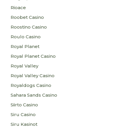
Rioace
Roobet Casino
Roostino Casino
Roulo Casino
Royal Planet
Royal Planet Casino
Royal Valley
Royal Valley Casino
Royaldogs Casino
Sahara Sands Casino
Siirto Casino
Siru Casino
Siru Kasinot