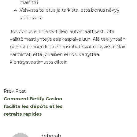
mainittu.
Vahvista talletus ja tarkista, että bonus näkyy
saldossasi.
Jos bonus ei ilmesty tilillesi automaattisesti, ota
välittömästi yhteys asiakaspalveluun. Älä tee yhtään
panosta ennen kuin bonusrahat ovat näkyvissä. Näin
varmistat, että jokainen eurosi kerryttää
kierrätysvaatimusta oikein.
Prev Post
Comment Betify Casino
facilite les dépôts et les
retraits rapides
deborah