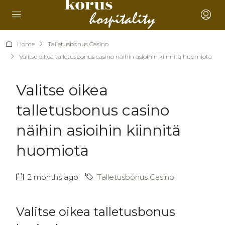
Home
Talletusbonus Casino
Valitse oikea talletusbonus casino näihin asioihin kiinnitä huomiota
Valitse oikea
talletusbonus casino
näihin asioihin kiinnitä
huomiota
2 months ago
Talletusbonus Casino
Valitse oikea talletusbonus