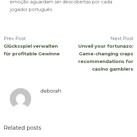
emoção aguardam ser descobertas por cada
jogador português.
Prev Post
Next Post
Glücksspiel verwalten
Unveil your fortunazo:
für profitable Gewinne
Game-changing craps
recommendations for
casino gamblers
deborah
Related posts