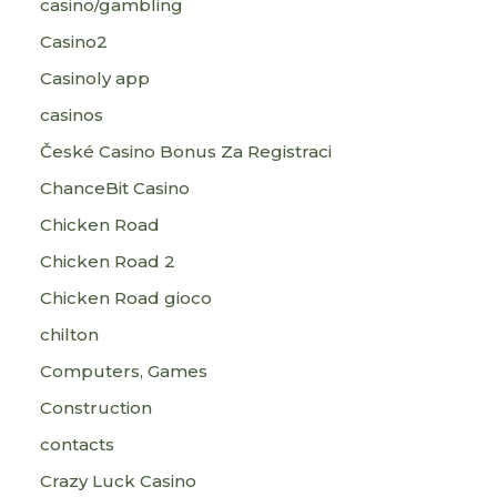
casino/gambling
Casino2
Casinoly app
casinos
České Casino Bonus Za Registraci
ChanceBit Casino
Chicken Road
Chicken Road 2
Chicken Road gioco
chilton
Computers, Games
Construction
contacts
Crazy Luck Casino