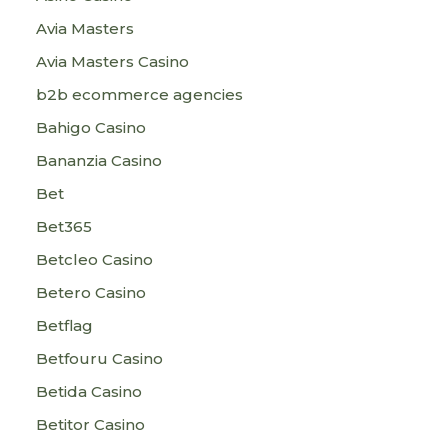
Avia Masters
Avia Masters Casino
b2b ecommerce agencies
Bahigo Casino
Bananzia Casino
Bet
Bet365
Betcleo Casino
Betero Casino
Betflag
Betfouru Casino
Betida Casino
Betitor Casino