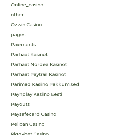
Online_casino
other
Ozwin Casino
pages
Paiements
Parhaat Kasinot
Parhaat Nordea Kasinot
Parhaat Paytrail Kasinot
Parimad Kasiino Pakkumised
Paynplay Kasiino Eesti
Payouts
Paysafecard Casino
Pelican Casino
Piggybet Casino