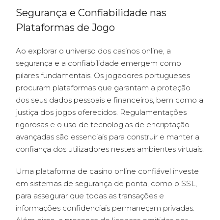
Segurança e Confiabilidade nas
Plataformas de Jogo
Ao explorar o universo dos casinos online, a
segurança e a confiabilidade emergem como
pilares fundamentais. Os jogadores portugueses
procuram plataformas que garantam a proteção
dos seus dados pessoais e financeiros, bem como a
justiça dos jogos oferecidos. Regulamentações
rigorosas e o uso de tecnologias de encriptação
avançadas são essenciais para construir e manter a
confiança dos utilizadores nestes ambientes virtuais.
Uma plataforma de casino online confiável investe
em sistemas de segurança de ponta, como o SSL,
para assegurar que todas as transações e
informações confidenciais permaneçam privadas.