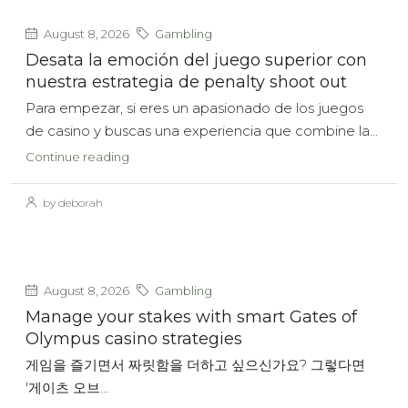
August 8, 2026
Gambling
Desata la emoción del juego superior con
nuestra estrategia de penalty shoot out
Para empezar, si eres un apasionado de los juegos
de casino y buscas una experiencia que combine la...
Continue reading
by deborah
August 8, 2026
Gambling
Manage your stakes with smart Gates of
Olympus casino strategies
게임을 즐기면서 짜릿함을 더하고 싶으신가요? 그렇다면
'게이츠 오브...