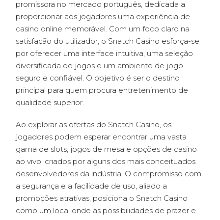
promissora no mercado português, dedicada a
proporcionar aos jogadores uma experiência de
casino online memorável. Com um foco claro na
satisfação do utilizador, o Snatch Casino esforça-se
por oferecer uma interface intuitiva, uma seleção
diversificada de jogos e um ambiente de jogo
seguro e confiável. O objetivo é ser o destino
principal para quem procura entretenimento de
qualidade superior.
Ao explorar as ofertas do Snatch Casino, os
jogadores podem esperar encontrar uma vasta
gama de slots, jogos de mesa e opções de casino
ao vivo, criados por alguns dos mais conceituados
desenvolvedores da indústria. O compromisso com
a segurança e a facilidade de uso, aliado a
promoções atrativas, posiciona o Snatch Casino
como um local onde as possibilidades de prazer e