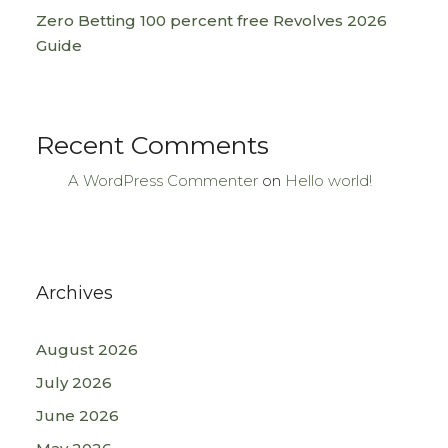
Zero Betting 100 percent free Revolves 2026
Guide
Recent Comments
A WordPress Commenter
on
Hello world!
Archives
August 2026
July 2026
June 2026