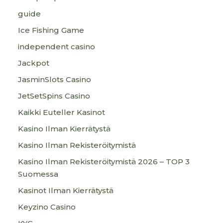
guide
Ice Fishing Game
independent casino
Jackpot
JasminSlots Casino
JetSetSpins Casino
Kaikki Euteller Kasinot
Kasino Ilman Kierrätystä
Kasino Ilman Rekisteröitymistä
Kasino Ilman Rekisteröitymistä 2026 – TOP 3
Suomessa
Kasinot Ilman Kierrätystä
Keyzino Casino