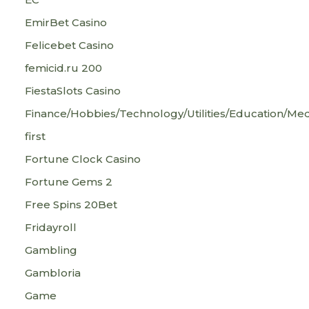
EmirBet Casino
Felicebet Casino
femicid.ru 200
FiestaSlots Casino
Finance/Hobbies/Technology/Utilities/Education/Med
first
Fortune Clock Casino
Fortune Gems 2
Free Spins 20Bet
Fridayroll
Gambling
Gambloria
Game