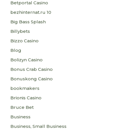
Betportal Casino
bezhinternat.ru 10
Big Bass Splash
Billybets
Bizzo Casino
Blog
Bolizyn Casino
Bonus Crab Casino
Bonuskong Casino
bookmakers
Brionis Casino
Bruce Bet
Business
Business, Small Business