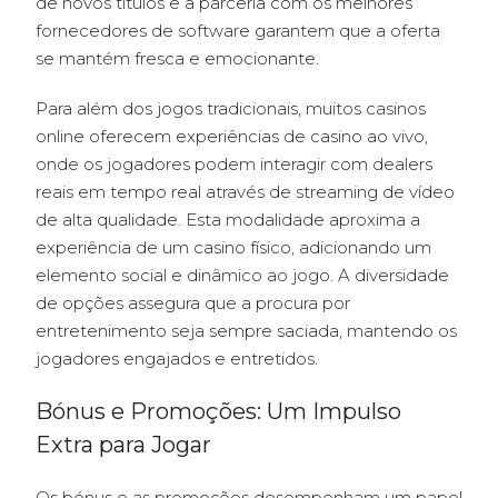
de novos títulos e a parceria com os melhores
fornecedores de software garantem que a oferta
se mantém fresca e emocionante.
Para além dos jogos tradicionais, muitos casinos
online oferecem experiências de casino ao vivo,
onde os jogadores podem interagir com dealers
reais em tempo real através de streaming de vídeo
de alta qualidade. Esta modalidade aproxima a
experiência de um casino físico, adicionando um
elemento social e dinâmico ao jogo. A diversidade
de opções assegura que a procura por
entretenimento seja sempre saciada, mantendo os
jogadores engajados e entretidos.
Bónus e Promoções: Um Impulso
Extra para Jogar
Os bónus e as promoções desempenham um papel