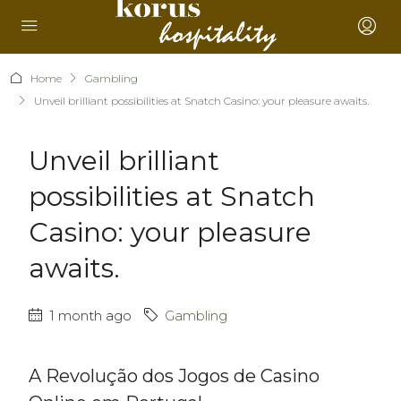
Home
Gambling
Unveil brilliant possibilities at Snatch Casino: your pleasure awaits.
Unveil brilliant
possibilities at Snatch
Casino: your pleasure
awaits.
1 month ago
Gambling
A Revolução dos Jogos de Casino