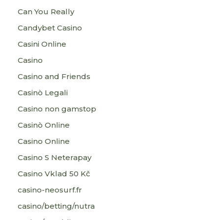
Can You Really
Candybet Casino
Casini Online
Casino
Casino and Friends
Casinò Legali
Casino non gamstop
Casinò Online
Casino Online
Casino S Neterapay
Casino Vklad 50 Kč
casino-neosurf.fr
casino/betting/nutra