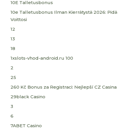
10E Talletusbonus
10e Talletusbonus Ilman Kierrätystä 2026: Pidä
Voittosi
12
13
18
1xslots-vhod-android.ru 100
2
25
260 Kč Bonus za Registraci: Nejlepší CZ Casina
29black Casino
3
6
7ABET Casino