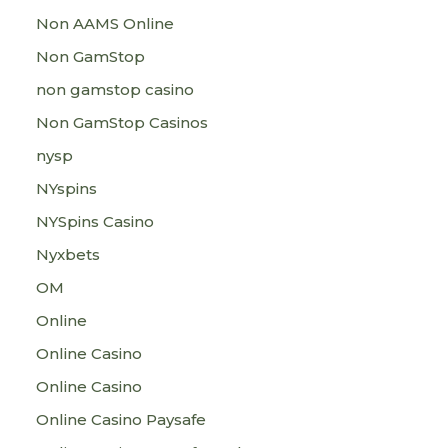
Non AAMS Online
Non GamStop
non gamstop casino
Non GamStop Casinos
nysp
NYspins
NYSpins Casino
Nyxbets
OM
Online
Online Casino
Online Casino
Online Casino Paysafe