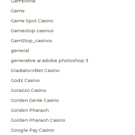
Gambloria
Game
Game Spot Casino
Gamestop casinos
GamStop_casinos
general
generative ai adobe photoshop 3
GladiatorsBet Casino
Godz Casino
Golazzo Casino
Golden Genie Casino
Golden Pharaoh
Golden Pharaoh Casino
Google Pay Casino