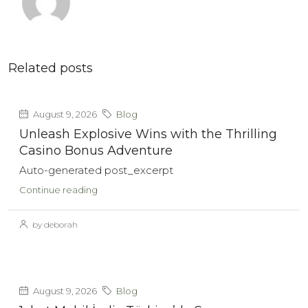
Related posts
August 9, 2026
Blog
Unleash Explosive Wins with the Thrilling
Casino Bonus Adventure
Auto-generated post_excerpt
Continue reading
by deborah
August 9, 2026
Blog