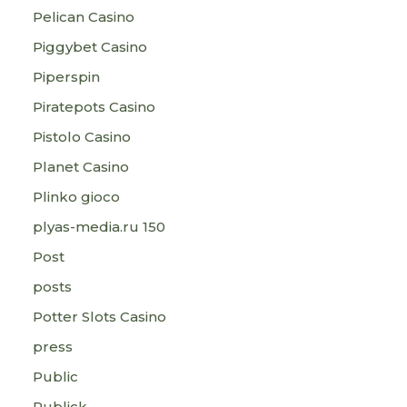
Pelican Casino
Piggybet Casino
Piperspin
Piratepots Casino
Pistolo Casino
Planet Casino
Plinko gioco
plyas-media.ru 150
Post
posts
Potter Slots Casino
press
Public
Publick