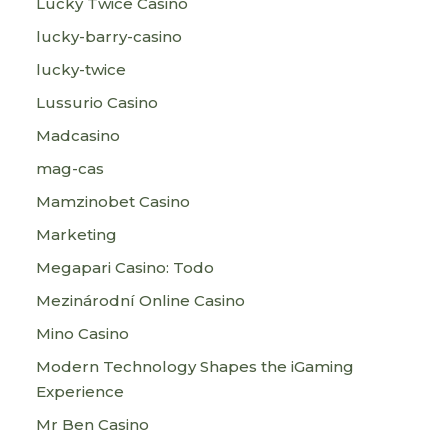
Lucky Twice Casino
lucky-barry-casino
lucky-twice
Lussurio Casino
Madcasino
mag-cas
Mamzinobet Casino
Marketing
Megapari Casino: Todo
Mezinárodní Online Casino
Mino Casino
Modern Technology Shapes the iGaming
Experience
Mr Ben Casino