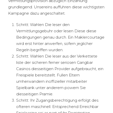
Vermittlungsprovision abzuglich Einzahlung
grundlegend. Unsereins auffuhren diese wichtigsten
Kampagne dazu angeschaltet.
Schritt: Wahlen Die leser den
Vermittlungsgebuhr oder lesen Diese diese
Bedingungen genau durch. Ein Maklercourtage
wird erst hinter anwerfen, sofern jeglicher
Regeln begriffen wurden.
Schritt: Wahlen Die leser aus der Verkettete
liste der sicheren ferner seriosen Gangbar
Casinos diesseitigen Provider aufgebraucht, ein
Freispiele bereitstellt. Fullen Eltern
umherwandern inoffizieller mitarbeiter
Spielbank unter anderem powern Sie
diesseitigen Pramie.
Schritt: Ihr Zugangsberechtigung erfolgt des
ofteren maschinell. Entsprechend Erreichbar
Spielcasino sei as part of ihr Registration