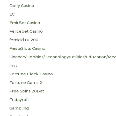
Dolly Casino
EC
EmirBet Casino
Felicebet Casino
femicid.ru 200
FiestaSlots Casino
Finance/Hobbies/Technology/Utilities/Education/Med
first
Fortune Clock Casino
Fortune Gems 2
Free Spins 20Bet
Fridayroll
Gambling