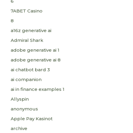
6
7ABET Casino
8
a16z generative ai
Admiral Shark
adobe generative ai 1
adobe generative ai 8
ai chatbot bard 3
ai companion
ai in finance examples 1
Allyspin
anonymous
Apple Pay Kasinot
archive