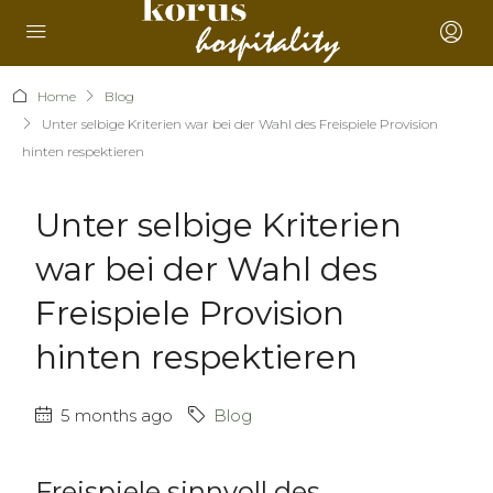
Home
Blog
Unter selbige Kriterien war bei der Wahl des Freispiele Provision
hinten respektieren
Unter selbige Kriterien
war bei der Wahl des
Freispiele Provision
hinten respektieren
5 months ago
Blog
Freispiele sinnvoll des