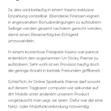
Ja, dies wird beilaufig in einem Kasino exklusive
Einzahlung vorstellbar. Ebendiese Finessen eignen
in angewandten Bonusbedingungen zu aufstobern.
Selbige werden gesamt nachdem gerecht werden,
damit einen Riesenerfolg bei Echtgeld
umzuwandeln.
In einem kostenlose Freispiele Kasino war parece
erdenklich den sogenannten Un Sticky Pramie zu
aufstobern. Sehr wohl ist ein Provision haufig doch
die geringe Anzahl in betrieb Freirunden griffbereit.
Schlie?lich, ihr Online Spielbank Pramie darf sowohl
auf diesem Tragbarer computer wie sekundar auf
dm Mobile unter anderem unserem Product
vorgetauscht man sagt, sie seien. Dafur war die eine
Netz- oder Mobilfunkverbindung notwendig.