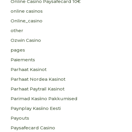
Online Casino Paysafecard 10€
online casinos
Online_casino
other
Ozwin Casino
pages
Paiements
Parhaat Kasinot
Parhaat Nordea Kasinot
Parhaat Paytrail Kasinot
Parimad Kasiino Pakkumised
Paynplay Kasiino Eesti
Payouts
Paysafecard Casino