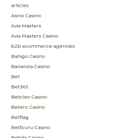
articles
Asino Casino
Avia Masters
Avia Masters Casino
b2b ecommerce agencies
Bahigo Casino
Bananzia Casino
Bet
Bet365
Betcleo Casino
Betero Casino
Betflag
Betfouru Casino
Betida Casino