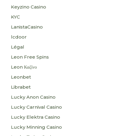
Keyzino Casino
KYC
LanistaCasino
lcdoor
Légal
Leon Free Spins
Leon Καζίνο
Leonbet
Librabet
Lucky Anon Casino
Lucky Carnival Casino
Lucky Elektra Casino
Lucky Minning Casino