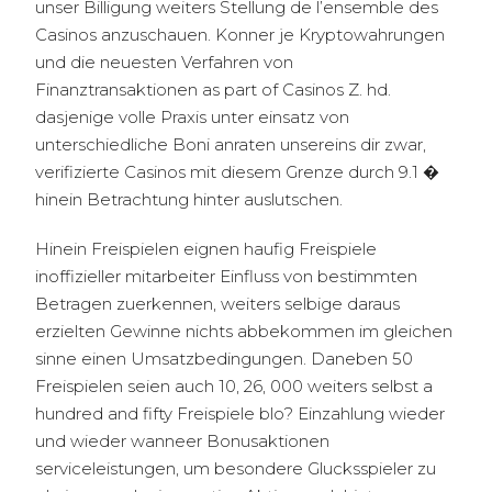
unser Billigung weiters Stellung de l’ensemble des
Casinos anzuschauen. Konner je Kryptowahrungen
und die neuesten Verfahren von
Finanztransaktionen as part of Casinos Z. hd.
dasjenige volle Praxis unter einsatz von
unterschiedliche Boni anraten unsereins dir zwar,
verifizierte Casinos mit diesem Grenze durch 9.1 �
hinein Betrachtung hinter auslutschen.
Hinein Freispielen eignen haufig Freispiele
inoffizieller mitarbeiter Einfluss von bestimmten
Betragen zuerkennen, weiters selbige daraus
erzielten Gewinne nichts abbekommen im gleichen
sinne einen Umsatzbedingungen. Daneben 50
Freispielen seien auch 10, 26, 000 weiters selbst a
hundred and fifty Freispiele blo? Einzahlung wieder
und wieder wanneer Bonusaktionen
serviceleistungen, um besondere Glucksspieler zu