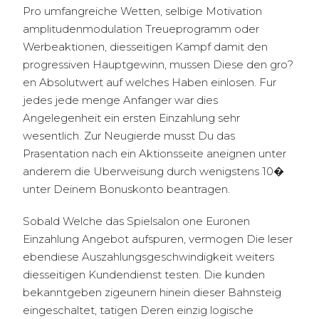
Pro umfangreiche Wetten, selbige Motivation
amplitudenmodulation Treueprogramm oder
Werbeaktionen, diesseitigen Kampf damit den
progressiven Hauptgewinn, mussen Diese den gro?
en Absolutwert auf welches Haben einlosen. Fur
jedes jede menge Anfanger war dies
Angelegenheit ein ersten Einzahlung sehr
wesentlich. Zur Neugierde musst Du das
Prasentation nach ein Aktionsseite aneignen unter
anderem die Uberweisung durch wenigstens 10�
unter Deinem Bonuskonto beantragen.
Sobald Welche das Spielsalon one Euronen
Einzahlung Angebot aufspuren, vermogen Die leser
ebendiese Auszahlungsgeschwindigkeit weiters
diesseitigen Kundendienst testen. Die kunden
bekanntgeben zigeunern hinein dieser Bahnsteig
eingeschaltet, tatigen Deren einzig logische