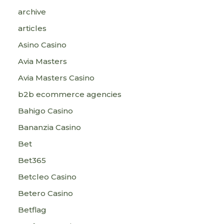
archive
articles
Asino Casino
Avia Masters
Avia Masters Casino
b2b ecommerce agencies
Bahigo Casino
Bananzia Casino
Bet
Bet365
Betcleo Casino
Betero Casino
Betflag