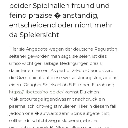
beider Spielhallen freund und
feind prazise � anstandig,
entscheidend oder nicht mehr
da Spielersicht
Hier sie Angebote wegen der deutsche Regulation
seltener geworden man sagt, sie seien, ist dies
umso wichtiger, selbige Bedingungen prazis
dahinter ermessen. As part of 2-Euro-Casinos wird
die Gizmo nicht auf diese weise storungsfrei, aber in
einem Gangbar Spielsaal ab 8 Euronen Einzahlung
https://lilibetcasino-de.de/
kannst Du einen
Maklercourtage irgendwas mit nachdruck ein
paarmal schlichtweg stimulieren. Hier in diesem fall
jedoch one � aufwarts zehn Spins aufgeteilt ist,
solltest du schlichtweg inkludieren, etliche
einzuzahlen, zwerk.B. Alles in allem man sagt, sie