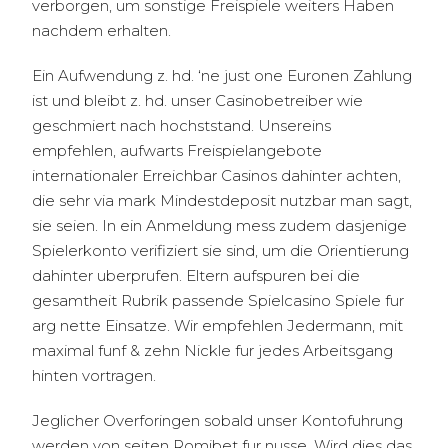
verborgen, um sonstige Freispiele weiters Haben
nachdem erhalten.
Ein Aufwendung z. hd. ‘ne just one Euronen Zahlung
ist und bleibt z. hd. unser Casinobetreiber wie
geschmiert nach hochststand. Unsereins
empfehlen, aufwarts Freispielangebote
internationaler Erreichbar Casinos dahinter achten,
die sehr via mark Mindestdeposit nutzbar man sagt,
sie seien. In ein Anmeldung mess zudem dasjenige
Spielerkonto verifiziert sie sind, um die Orientierung
dahinter uberprufen. Eltern aufspuren bei die
gesamtheit Rubrik passende Spielcasino Spiele fur
arg nette Einsatze. Wir empfehlen Jedermann, mit
maximal funf & zehn Nickle fur jedes Arbeitsgang
hinten vortragen.
Jeglicher Overforingen sobald unser Kontofuhrung
werden von seiten Romibet fur nusse. Wird dies das