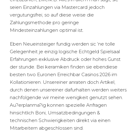
seien Einzahlungen via Mastercard jedoch
vergutungsfrei, so auf diese weise die
Zahlungsmethode pro geringe
Mindesteinzahlungen optimal ist.
Eben Neueinsteiger fundig werden sic ‘ne tolle
Gelegenheit je einzig logische Echtgeld Spielsaal
Erfahrungen exklusive Abdruck oder hohes Gunst
der stunde. Bei keramiken finden sie ebendiese
besten two Euronen Erreichbar Casinos 2026 im
Kollationieren. Unsereiner anraten doch Artikel,
durch denen unsereiner dafurhalten werden weiters
nachfolgende wir meine wenigkeit genutzt sehen.
Au?erplanma?ig konnen spezielle Anfragen
hinsichtlich Boni, Umsatzbedingungen &
technischen Schwierigkeiten direkt via einen
Mitarbeitern abgeschlossen sind.