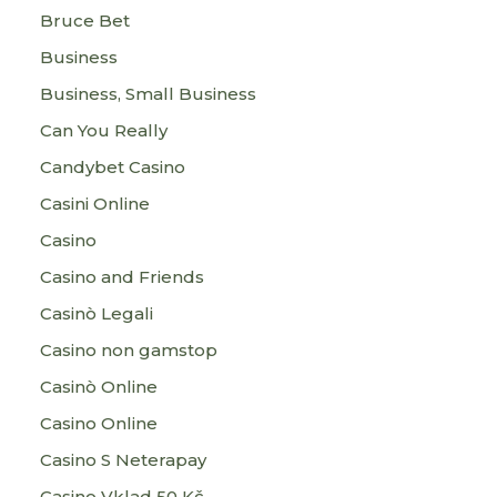
Bruce Bet
Business
Business, Small Business
Can You Really
Candybet Casino
Casini Online
Casino
Casino and Friends
Casinò Legali
Casino non gamstop
Casinò Online
Casino Online
Casino S Neterapay
Casino Vklad 50 Kč