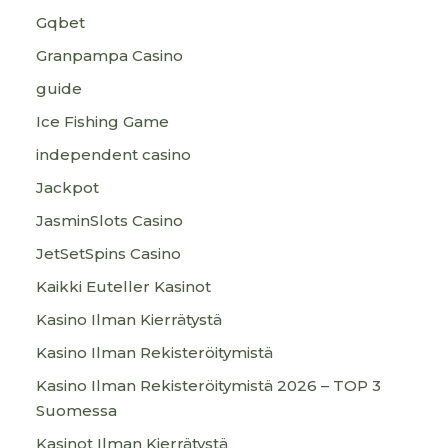
Gqbet
Granpampa Casino
guide
Ice Fishing Game
independent casino
Jackpot
JasminSlots Casino
JetSetSpins Casino
Kaikki Euteller Kasinot
Kasino Ilman Kierrätystä
Kasino Ilman Rekisteröitymistä
Kasino Ilman Rekisteröitymistä 2026 – TOP 3
Suomessa
Kasinot Ilman Kierrätystä