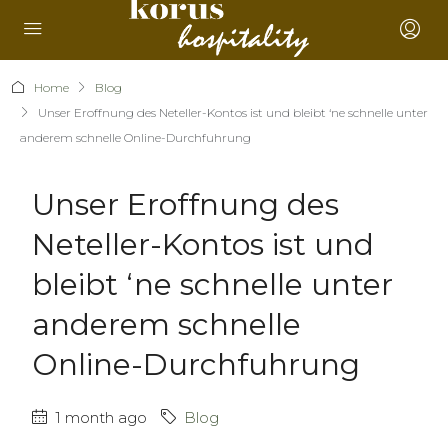
Home
Blog
Unser Eroffnung des Neteller-Kontos ist und bleibt ‘ne schnelle unter
anderem schnelle Online-Durchfuhrung
Unser Eroffnung des
Neteller-Kontos ist und
bleibt ‘ne schnelle unter
anderem schnelle
Online-Durchfuhrung
1 month ago
Blog