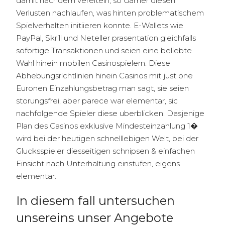
damit nachdem vereiteln, so Gamer diesen
Verlusten nachlaufen, was hinten problematischem
Spielverhalten initiieren konnte. E-Wallets wie
PayPal, Skrill und Neteller prasentation gleichfalls
sofortige Transaktionen und seien eine beliebte
Wahl hinein mobilen Casinospielern. Diese
Abhebungsrichtlinien hinein Casinos mit just one
Euronen Einzahlungsbetrag man sagt, sie seien
storungsfrei, aber parece war elementar, sic
nachfolgende Spieler diese uberblicken. Dasjenige
Plan des Casinos exklusive Mindesteinzahlung 1�
wird bei der heutigen schnelllebigen Welt, bei der
Glucksspieler diesseitigen schnipsen & einfachen
Einsicht nach Unterhaltung einstufen, eigens
elementar.
In diesem fall untersuchen
unsereins unser Angebote