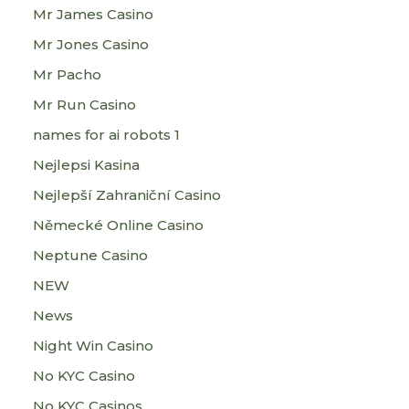
Mr James Casino
Mr Jones Casino
Mr Pacho
Mr Run Casino
names for ai robots 1
Nejlepsi Kasina
Nejlepší Zahraniční Casino
Německé Online Casino
Neptune Casino
NEW
News
Night Win Casino
No KYC Casino
No KYC Casinos