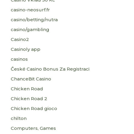
casino-neosurf.fr
casino/betting/nutra
casino/gambling
Casino2
Casinoly app
casinos
České Casino Bonus Za Registraci
ChanceBit Casino
Chicken Road
Chicken Road 2
Chicken Road gioco
chilton
Computers, Games