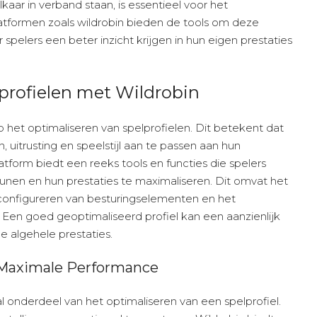
aar in verband staan, is essentieel voor het
latformen zoals wildrobin bieden de tools om deze
spelers een beter inzicht krijgen in hun eigen prestaties
profielen met Wildrobin
 het optimaliseren van spelprofielen. Dit betekent dat
, uitrusting en speelstijl aan te passen aan hun
tform biedt een reeks tools en functies die spelers
unen en hun prestaties te maximaliseren. Dit omvat het
t configureren van besturingselementen en het
Een goed geoptimaliseerd profiel kan een aanzienlijk
e algehele prestaties.
r Maximale Performance
al onderdeel van het optimaliseren van een spelprofiel.