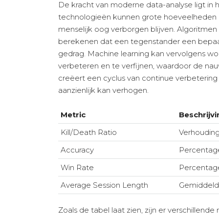
De kracht van moderne data-analyse ligt in 
technologieën kunnen grote hoeveelheden d
menselijk oog verborgen blijven. Algoritme
berekenen dat een tegenstander een bepaald
gedrag. Machine learning kan vervolgens w
verbeteren en te verfijnen, waardoor de na
creëert een cyclus van continue verbetering 
aanzienlijk kan verhogen.
Metric
Beschrijvi
Kill/Death Ratio
Verhouding 
Accuracy
Percentage
Win Rate
Percentag
Average Session Length
Gemiddelde
Zoals de tabel laat zien, zijn er verschillende