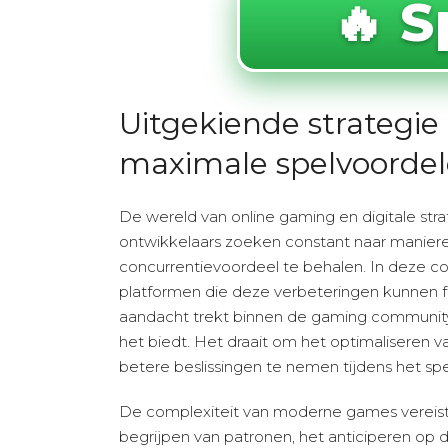
🔥 S
Uitgekiende strategie
maximale spelvoorde
De wereld van online gaming en digitale str
ontwikkelaars zoeken constant naar maniere
concurrentievoordeel te behalen. In deze con
platformen die deze verbeteringen kunnen fa
aandacht trekt binnen de gaming community
het biedt. Het draait om het optimaliseren 
betere beslissingen te nemen tijdens het spe
De complexiteit van moderne games vereist 
begrijpen van patronen, het anticiperen op d