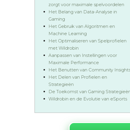
zorgt voor maximale spelvoordelen
Het Belang van Data-Analyse in
Gaming
Het Gebruik van Algoritmen en
Machine Learning
Het Optimaliseren van Spelprofielen
met Wildrobin
Aanpassen van Instellingen voor
Maximale Performance
Het Benutten van Community Insight
Het Delen van Profielen en
Strategieën
De Toekomst van Gaming Strategieë
Wildrobin en de Evolutie van eSports