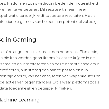
ces. Platformen zoals wildrobin bieden de mogelijkheid
en en te verbeteren. Dit resulteert in een meer
l, wat uiteindelijk leidt tot betere resultaten. Het is
ofessionele gamers kan helpen hun potentieel volledig
se in Gaming
se niet langer een luxe, maar een noodzaak. Elke actie,
a die kan worden gebruikt om inzicht te krijgen in de
rzamelen en interpreteren van deze data stelt spelers in
ntificeren, hun strategieën aan te passen en hun
den zijn enorm, van het analyseren van wapenkeuzes en
e acties van tegenstanders. Dit is waar platforms zoals
data toegankelijk en begrijpelijk maken.
Machine Learning