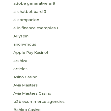
adobe generative ai 8
ai chatbot bard 3
ai companion
ai in finance examples 1
Allyspin
anonymous
Apple Pay Kasinot
archive
articles
Asino Casino
Avia Masters
Avia Masters Casino
b2b ecommerce agencies
Bahigo Casino