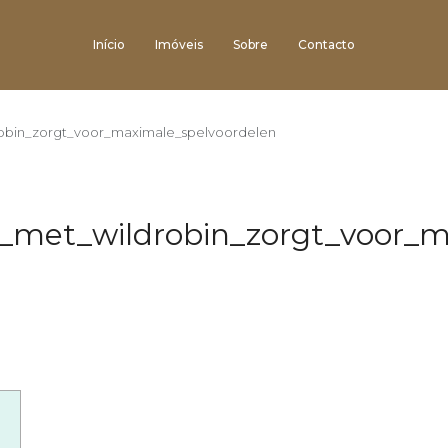
Início
Imóveis
Sobre
Contacto
robin_zorgt_voor_maximale_spelvoordelen
e_met_wildrobin_zorgt_voor_