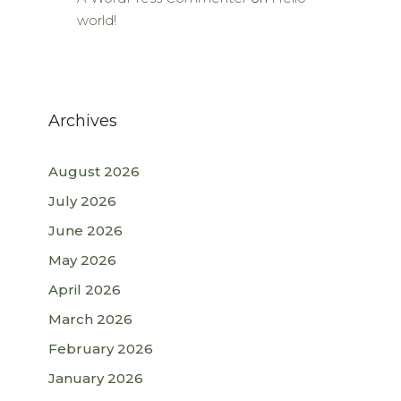
world!
Archives
August 2026
July 2026
June 2026
May 2026
April 2026
March 2026
February 2026
January 2026