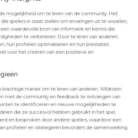
s de mogelijkheid om te leren van de community. Het
ie spelers in staat stellen om ervaringen uit te wisselen,
rt een waardevolle bron van informatie en kennis die
digheden te verbeteren. Door te leren van anderen,
, hun profielen optimaliseren en hun prestaties
el voor het creëren van een positieve en
egieën
n krachtige manier om te leren van anderen. Wildrobin
 delen met de community en feedback te ontvangen van
unten te identificeren en nieuwe mogelijkheden te
elen die ze succesvol hebben gebruikt in het spel.
erd en besproken door andere spelers, waardoor een
 van profielen en strategieën bevordert de samenwerking