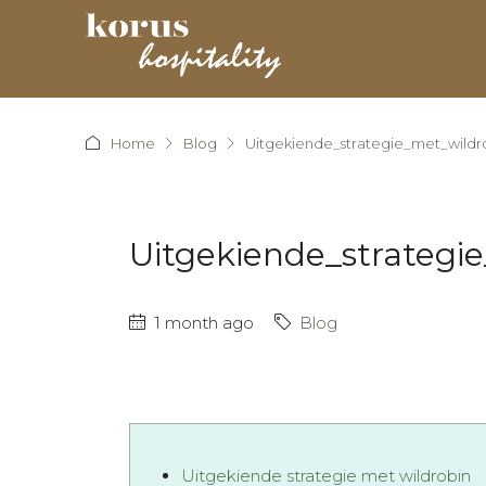
Home
Blog
Uitgekiende_strategie_met_wild
Uitgekiende_strategi
1 month ago
Blog
Uitgekiende strategie met wildrobin