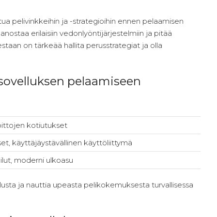
tua pelivinkkeihin ja -strategioihin ennen pelaamisen
anostaa erilaisiin vedonlyöntijärjestelmiin ja pitää
taan on tärkeää hallita perusstrategiat ja olla
sovelluksen pelaamiseen
oittojen kotiutukset
et, käyttäjäystävällinen käyttöliittymä
ailut, moderni ulkoasu
lusta ja nauttia upeasta pelikokemuksesta turvallisessa