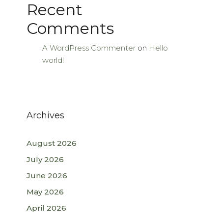
Recent
Comments
A WordPress Commenter
on
Hello
world!
Archives
August 2026
July 2026
June 2026
May 2026
April 2026