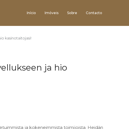
Início
Imóveis
Sobre
Contacto
o kasinotaitojasi!
ellukseen ja hio
etuimmista ja kokeneimmista toimijoista. Heidän