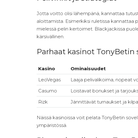
Jotta voitto olisi lähempänä, kannattaa tutus
aloittamista. Esimerkiksi ruletissa kannattaa p
mielessä pelin kertoimet. Blackjackissa puoles
kärsivällinen.
Parhaat kasinot TonyBetin 
Kasino
Ominaisuudet
LeoVegas
Laaja pelivalikoima, nopeat v
Casumo
Loistavat bonukset ja tarjouks
Rizk
Jännittävät turnaukset ja kilp
Näissä kasinoissa voit pelata TonyBetin sovel
ympäristössä.