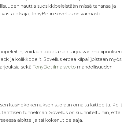
llisuuden nauttia suosikkipeleistään missä tahansa ja
ai vasta-alkaja, TonyBetin sovellus on varmasti
inopeleihin, voidaan todeta sen tarjoavan monipuolisen
kjack ja kolikkopelit. Sovellus eroaa kilpailijoistaan myös
 tarjouksia sekä
TonyBet ilmaisveto
mahdollisuuden
stisen kasinokokemuksen suoraan omalta laitteelta. Pelit
utenttisen tunnelman. Sovellus on suunniteltu niin, että
seessä aloittelija tai kokenut pelaaja.