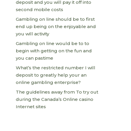
deposit and you will pay it off into
second mobile costs
Gambling on line should be to first
end up being on the enjoyable and
you will activity
Gambling on line would be to to
begin with getting on the fun and
you can pastime
What’s the restricted number I will
deposit to greatly help your an
online gambling enterprise?
The guidelines away from To try out
during the Canada’s Online casino
Internet sites