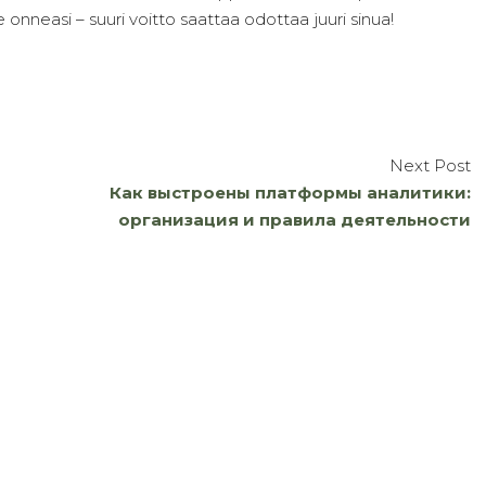
 onneasi – suuri voitto saattaa odottaa juuri sinua!
Next Post
Как выстроены платформы аналитики:
организация и правила деятельности