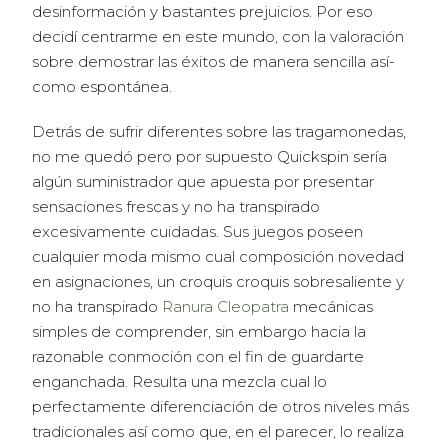
desinformación y bastantes prejuicios. Por eso
decidí centrarme en este mundo, con la valoración
sobre demostrar las éxitos de manera sencilla así­
como espontánea.
Detrás de sufrir diferentes sobre las tragamonedas,
no me quedó pero por supuesto Quickspin serí­a
algún suministrador que apuesta por presentar
sensaciones frescas y no ha transpirado
excesivamente cuidadas. Sus juegos poseen
cualquier moda mismo cual composición novedad
en asignaciones, un croquis croquis sobresaliente y
no ha transpirado
Ranura Cleopatra
mecánicas
simples de comprender, sin embargo hacia la
razonable conmoción con el fin de guardarte
enganchada. Resulta una mezcla cual lo
perfectamente diferenciación de otros niveles más
tradicionales así­ como que, en el parecer, lo realiza