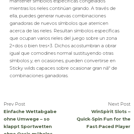
mantener símbolos específicas congelados
mientras los rieles continúan girando. A través de
ella, puedes generar nuevas combinaciones
ganadoras de nuevos símbolos que aterricen
acerca de las rieles. Resultan símbolos específicas
que ocupan varios rieles del juego sobre un zona
2×dos o bien tres×3. Dichos acostumbran a obrar
igual que comodines normal sustituyendo otras
símbolos y, en ocasiones, pueden convertirse en
Sticky wilds capaces sobre ocasionar gran nâº de
combinaciones ganadoras.
Prev Post
Next Post
Einfache Wettabgabe
WinSpirit Slots –
ohne Umwege – so
Quick‑Spin Fun for the
klappt Sportwetten
Fast‑Paced Player
ohne Oasis mühelos