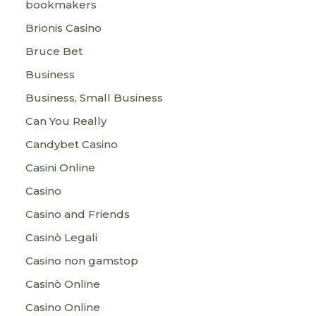
bookmakers
Brionis Casino
Bruce Bet
Business
Business, Small Business
Can You Really
Candybet Casino
Casini Online
Casino
Casino and Friends
Casinò Legali
Casino non gamstop
Casinò Online
Casino Online