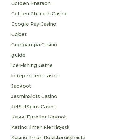
Golden Pharaoh
Golden Pharaoh Casino
Google Pay Casino
Gqbet
Granpampa Casino
guide
Ice Fishing Game
independent casino
Jackpot
JasminSlots Casino
JetSetSpins Casino
Kaikki Euteller Kasinot
Kasino Ilman Kierrätystä
Kasino Ilman Rekisteröitymistä