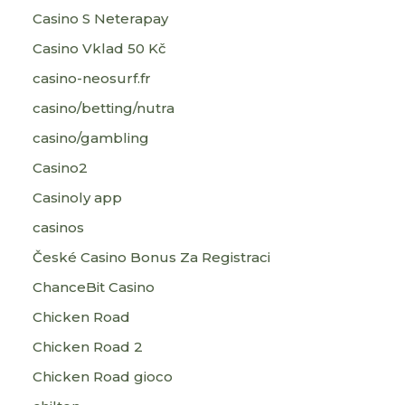
Casino S Neterapay
Casino Vklad 50 Kč
casino-neosurf.fr
casino/betting/nutra
casino/gambling
Casino2
Casinoly app
casinos
České Casino Bonus Za Registraci
ChanceBit Casino
Chicken Road
Chicken Road 2
Chicken Road gioco