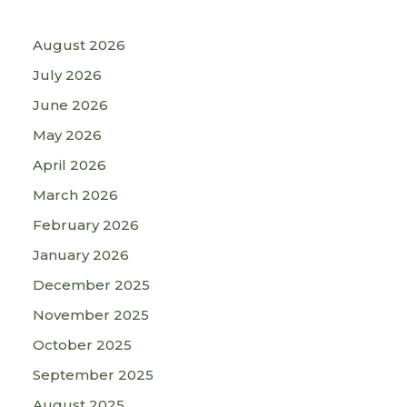
August 2026
July 2026
June 2026
May 2026
April 2026
March 2026
February 2026
January 2026
December 2025
November 2025
October 2025
September 2025
August 2025