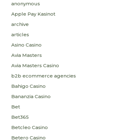
anonymous
Apple Pay Kasinot
archive
articles
Asino Casino
Avia Masters
Avia Masters Casino
b2b ecommerce agencies
Bahigo Casino
Bananzia Casino
Bet
Bet365
Betcleo Casino
Betero Casino