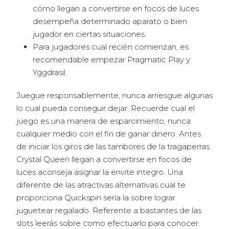
cómo llegan a convertirse en focos de luces
desempeña determinado aparato o bien
jugador en ciertas situaciones.
Para jugadores cual recién comienzan, es
recomendable empezar Pragmatic Play y
Yggdrasil.
Juegue responsablemente, nunca arriesgue algunas
lo cual pueda conseguir dejar. Recuerde cual el
juego es una manera de esparcimiento, nunca
cualquier medio con el fin de ganar dinero. Antes
de iniciar los giros de las tambores de la tragaperras
Crystal Queen llegan a convertirse en focos de
luces aconseja asignar la envite integro. Una
diferente de las atractivas alternativas cual te
proporciona Quickspin serí­a la sobre lograr
juguetear regalado. Referente a bastantes de las
slots leerás sobre como efectuarlo para conocer