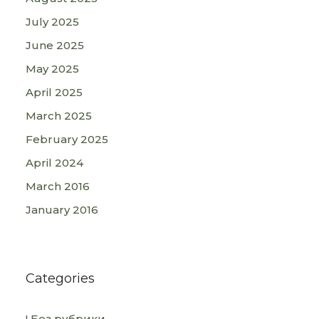
July 2025
June 2025
May 2025
April 2025
March 2025
February 2025
April 2024
March 2016
January 2016
Categories
! Без рубрики