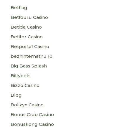
Betflag
Betfouru Casino
Betida Casino
Betitor Casino
Betportal Casino
bezhinternat.ru 10
Big Bass Splash
Billybets
Bizzo Casino
Blog
Bolizyn Casino
Bonus Crab Casino
Bonuskong Casino