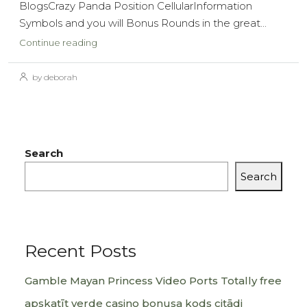
BlogsCrazy Panda Position CellularInformation
Symbols and you will Bonus Rounds in the great...
Continue reading
by deborah
Search
Search
Recent Posts
Gamble Mayan Princess Video Ports Totally free
apskatīt verde casino bonusa kods citādi