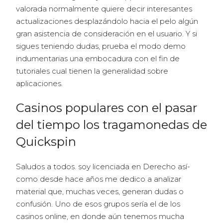
valorada normalmente quiere decir interesantes
actualizaciones desplazándolo hacia el pelo algún
gran asistencia de consideración en el usuario. Y si
sigues teniendo dudas, prueba el modo demo
indumentarias una embocadura con el fin de
tutoriales cual tienen la generalidad sobre
aplicaciones.
Casinos populares con el pasar
del tiempo los tragamonedas de
Quickspin
Saludos a todos. soy licenciada en Derecho así­
como desde hace años me dedico a analizar
material que, muchas veces, generan dudas o
confusión. Uno de esos grupos serí­a el de los
casinos online, en donde aún tenemos mucha