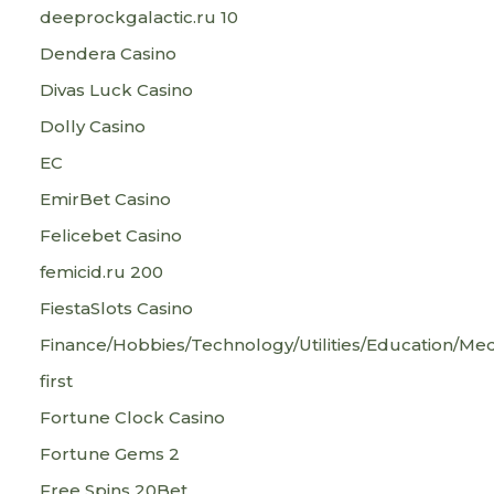
deeprockgalactic.ru 10
Dendera Casino
Divas Luck Casino
Dolly Casino
EC
EmirBet Casino
Felicebet Casino
femicid.ru 200
FiestaSlots Casino
Finance/Hobbies/Technology/Utilities/Education/Med
first
Fortune Clock Casino
Fortune Gems 2
Free Spins 20Bet