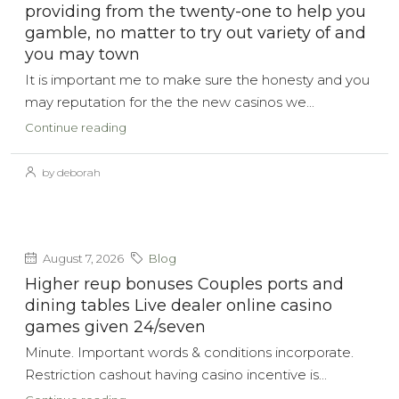
providing from the twenty-one to help you
gamble, no matter to try out variety of and
you may town
It is important me to make sure the honesty and you
may reputation for the the new casinos we...
Continue reading
by deborah
August 7, 2026
Blog
Higher reup bonuses Couples ports and
dining tables Live dealer online casino
games given 24/seven
Minute. Important words & conditions incorporate.
Restriction cashout having casino incentive is...