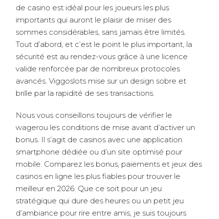
de casino est idéal pour les joueurs les plus
importants qui auront le plaisir de miser des
sommes considérables, sans jamais être limités.
Tout d’abord, et c’est le point le plus important, la
sécurité est au rendez-vous grâce à une licence
valide renforcée par de nombreux protocoles
avancés. Viggoslots mise sur un design sobre et
brille par la rapidité de ses transactions.
Nous vous conseillons toujours de vérifier le
wagerou les conditions de mise avant d’activer un
bonus. Il s’agit de casinos avec une application
smartphone dédiée ou d’un site optimisé pour
mobile. Comparez les bonus, paiements et jeux des
casinos en ligne les plus fiables pour trouver le
meilleur en 2026. Que ce soit pour un jeu
stratégique qui dure des heures ou un petit jeu
d’ambiance pour rire entre amis, je suis toujours