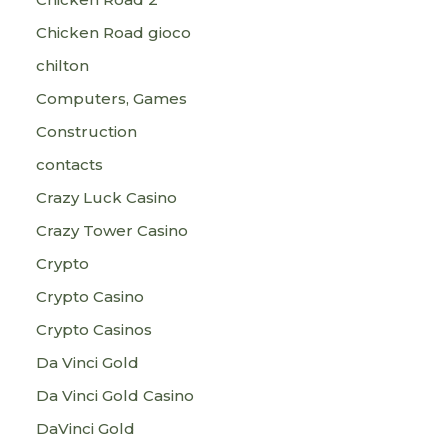
Chicken Road gioco
chilton
Computers, Games
Construction
contacts
Crazy Luck Casino
Crazy Tower Сasino
Crypto
Crypto Casino
Crypto Casinos
Da Vinci Gold
Da Vinci Gold Casino
DaVinci Gold