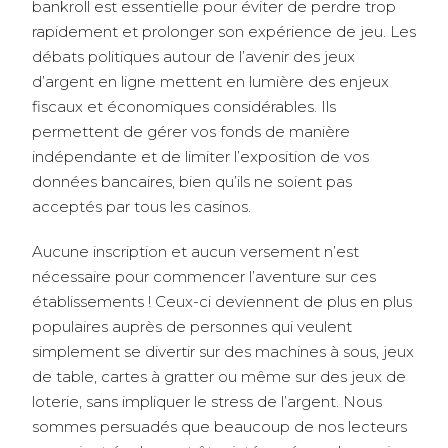
bankroll est essentielle pour éviter de perdre trop
rapidement et prolonger son expérience de jeu. Les
débats politiques autour de l’avenir des jeux
d’argent en ligne mettent en lumière des enjeux
fiscaux et économiques considérables. Ils
permettent de gérer vos fonds de manière
indépendante et de limiter l’exposition de vos
données bancaires, bien qu’ils ne soient pas
acceptés par tous les casinos.
Aucune inscription et aucun versement n’est
nécessaire pour commencer l’aventure sur ces
établissements ! Ceux-ci deviennent de plus en plus
populaires auprès de personnes qui veulent
simplement se divertir sur des machines à sous, jeux
de table, cartes à gratter ou même sur des jeux de
loterie, sans impliquer le stress de l’argent. Nous
sommes persuadés que beaucoup de nos lecteurs