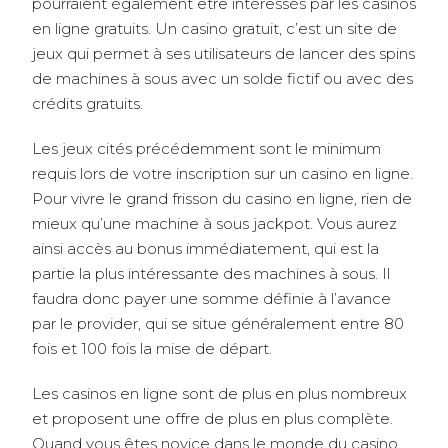
pourraient également être intéressés par les casinos
en ligne gratuits. Un casino gratuit, c’est un site de
jeux qui permet à ses utilisateurs de lancer des spins
de machines à sous avec un solde fictif ou avec des
crédits gratuits.
Les jeux cités précédemment sont le minimum
requis lors de votre inscription sur un casino en ligne.
Pour vivre le grand frisson du casino en ligne, rien de
mieux qu’une machine à sous jackpot. Vous aurez
ainsi accès au bonus immédiatement, qui est la
partie la plus intéressante des machines à sous. Il
faudra donc payer une somme définie à l’avance
par le provider, qui se situe généralement entre 80
fois et 100 fois la mise de départ.
Les casinos en ligne sont de plus en plus nombreux
et proposent une offre de plus en plus complète.
Quand vous êtes novice dans le monde du casino