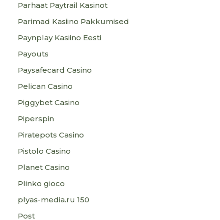
Parhaat Paytrail Kasinot
Parimad Kasiino Pakkumised
Paynplay Kasiino Eesti
Payouts
Paysafecard Casino
Pelican Casino
Piggybet Casino
Piperspin
Piratepots Casino
Pistolo Casino
Planet Casino
Plinko gioco
plyas-media.ru 150
Post