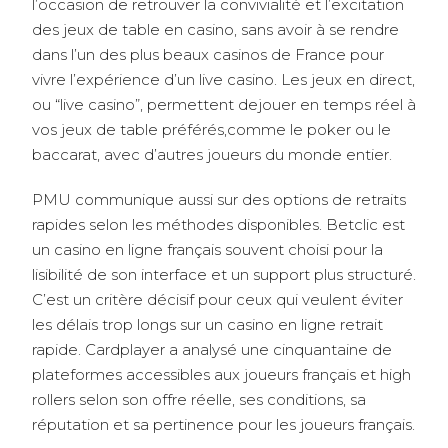
l’occasion de retrouver la convivialité et l’excitation
des jeux de table en casino, sans avoir à se rendre
dans l’un des plus beaux casinos de France pour
vivre l’expérience d’un live casino. Les jeux en direct,
ou “live casino”, permettent dejouer en temps réel à
vos jeux de table préférés,comme le poker ou le
baccarat, avec d’autres joueurs du monde entier.
PMU communique aussi sur des options de retraits
rapides selon les méthodes disponibles. Betclic est
un casino en ligne français souvent choisi pour la
lisibilité de son interface et un support plus structuré.
C’est un critère décisif pour ceux qui veulent éviter
les délais trop longs sur un casino en ligne retrait
rapide. Cardplayer a analysé une cinquantaine de
plateformes accessibles aux joueurs français et high
rollers selon son offre réelle, ses conditions, sa
réputation et sa pertinence pour les joueurs français.