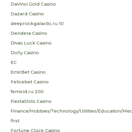
DaVinci Gold Casino
Dazard Casino
deeprockgalactic.ru 10
Dendera Casino
Divas Luck Casino
Dolly Casino
EC
EmirBet Casino
Felicebet Casino
femicid.ru 200
FiestaSlots Casino
Finance/Hobbies/Technology/Utilities/Education/Med
first
Fortune Clock Casino