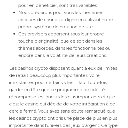
pour en bénéficier, sont très variables.
Nous préparons pour vous les meilleures
critiques de casinos en ligne en utilisant notre
propre système de notation de site.
Ces providers apportent tous leur propre
touche d’originalité, que ce soit dans les
thèmes abordés, dans les fonctionnalités ou
encore dans la volatilité de leurs créations.
Les casinos crypto disposent quant à eux de limites
de retrait beaucoup plus importantes, voire
inexistantes pour certains sites. Il faut toutefois
garder en tête que ce programme de fidélité
récompense les joueurs les plus importants et que
c’est le casino qui décide de votre intégration à ce
cercle fermé. Vous avez sans doute remarqué que
les casinos crypto ont pris une place de plus en plus
importante dans l’univers des jeux d’argent. Ce type