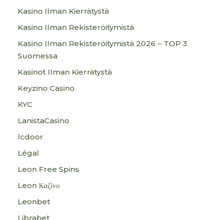
Kasino Ilman Kierrätystä
Kasino Ilman Rekisteröitymistä
Kasino Ilman Rekisteröitymistä 2026 – TOP 3
Suomessa
Kasinot Ilman Kierrätystä
Keyzino Casino
KYC
LanistaCasino
lcdoor
Légal
Leon Free Spins
Leon Καζίνο
Leonbet
Librabet