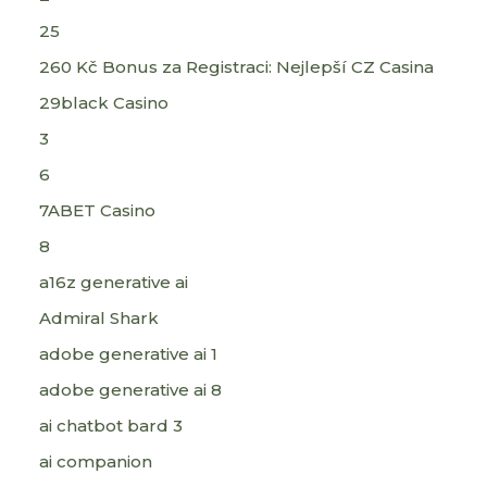
25
260 Kč Bonus za Registraci: Nejlepší CZ Casina
29black Casino
3
6
7ABET Casino
8
a16z generative ai
Admiral Shark
adobe generative ai 1
adobe generative ai 8
ai chatbot bard 3
ai companion