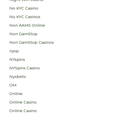
No KYC Casino
No KYC Casinos
Non AAMS Online
Non GamStop
Non GamStop Casinos
nysp
NYspins
NYSpins Casino
Nyxbets
OM
Online
Online Casino
Online Casino