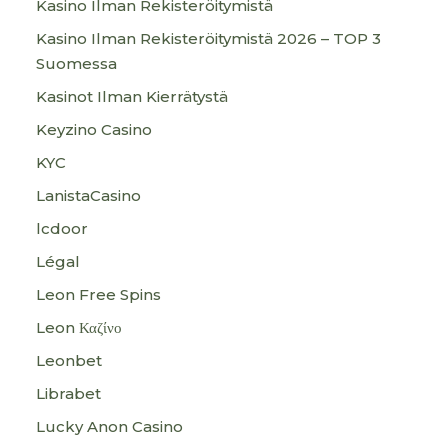
Kasino Ilman Rekisteröitymistä
Kasino Ilman Rekisteröitymistä 2026 – TOP 3
Suomessa
Kasinot Ilman Kierrätystä
Keyzino Casino
KYC
LanistaCasino
lcdoor
Légal
Leon Free Spins
Leon Καζίνο
Leonbet
Librabet
Lucky Anon Casino