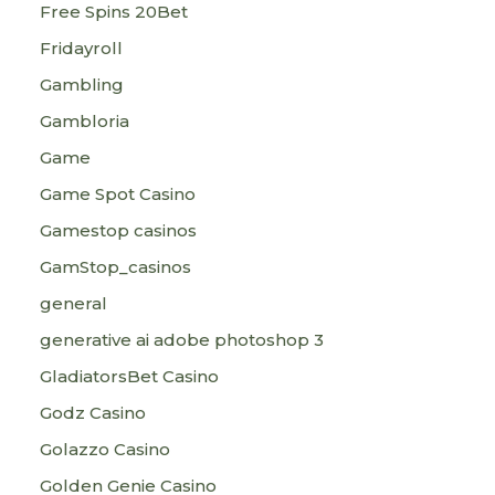
Free Spins 20Bet
Fridayroll
Gambling
Gambloria
Game
Game Spot Casino
Gamestop casinos
GamStop_casinos
general
generative ai adobe photoshop 3
GladiatorsBet Casino
Godz Casino
Golazzo Casino
Golden Genie Casino