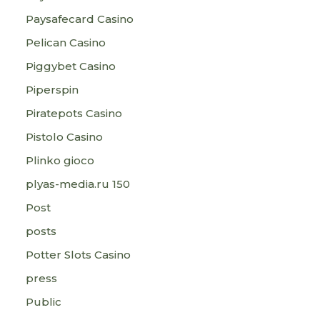
Paysafecard Casino
Pelican Casino
Piggybet Casino
Piperspin
Piratepots Casino
Pistolo Casino
Plinko gioco
plyas-media.ru 150
Post
posts
Potter Slots Casino
press
Public