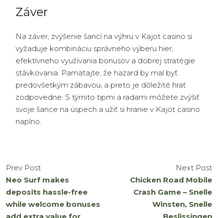
Záver
Na záver, zvýšenie šancí na výhru v Kajot casino si
vyžaduje kombináciu správneho výberu hier,
efektívneho využívania bonusov a dobrej stratégie
stávkovania. Pamätajte, že hazard by mal byť
predovšetkým zábavou, a preto je dôležité hrať
zodpovedne. S týmito tipmi a radami môžete zvýšiť
svoje šance na úspech a užiť si hranie v Kajot casino
naplno.
Prev Post
Next Post
Neo Surf makes
Chicken Road Mobile
deposits hassle-free
Crash Game – Snelle
while welcome bonuses
Winsten, Snelle
add extra value for
Beslissingen