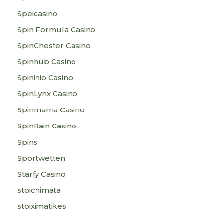
Speicasino
Spin Formula Casino
SpinChester Casino
Spinhub Casino
Spininio Casino
SpinLynx Casino
Spinmama Casino
SpinRain Casino
Spins
Sportwetten
Starfy Casino
stoichimata
stoiximatikes