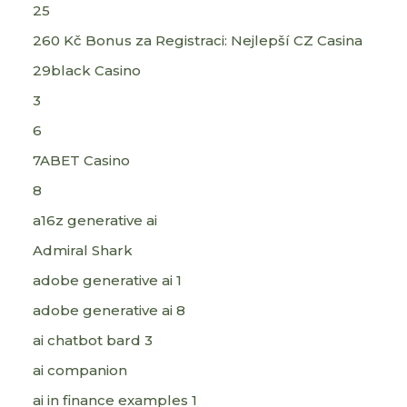
25
260 Kč Bonus za Registraci: Nejlepší CZ Casina
29black Casino
3
6
7ABET Casino
8
a16z generative ai
Admiral Shark
adobe generative ai 1
adobe generative ai 8
ai chatbot bard 3
ai companion
ai in finance examples 1