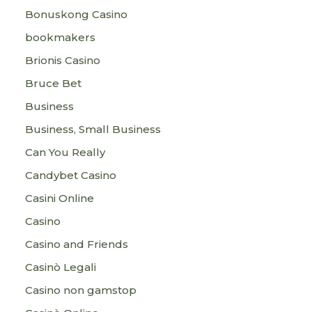
Bonuskong Casino
bookmakers
Brionis Casino
Bruce Bet
Business
Business, Small Business
Can You Really
Candybet Casino
Casini Online
Casino
Casino and Friends
Casinò Legali
Casino non gamstop