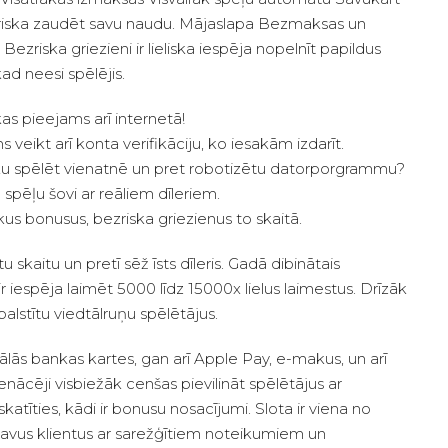
z riska zaudēt savu naudu. Mājaslapa Bezmaksas un
ezriska griezieni ir lieliska iespēja nopelnīt papildus
d neesi spēlējis.
kas pieejams arī internetā!
 veikt arī konta verifikāciju, ko iesakām izdarīt.
iku spēlēt vienatnē un pret robotizētu datorporgrammu?
 spēļu šovi ar reāliem dīleriem.
kus bonusus, bezriska griezienus to skaitā.
tu skaitu un pretī sēž īsts dīleris. Gadā dibinātais
iespēja laimēt 5000 līdz 15000x lielus laimestus. Drīzāk
alstītu viedtālruņu spēlētājus.
lās bankas kartes, gan arī Apple Pay, e-makus, un arī
nācēji visbiežāk cenšas pievilināt spēlētājus ar
tīties, kādi ir bonusu nosacījumi. Slota ir viena no
avus klientus ar sarežģītiem noteikumiem un