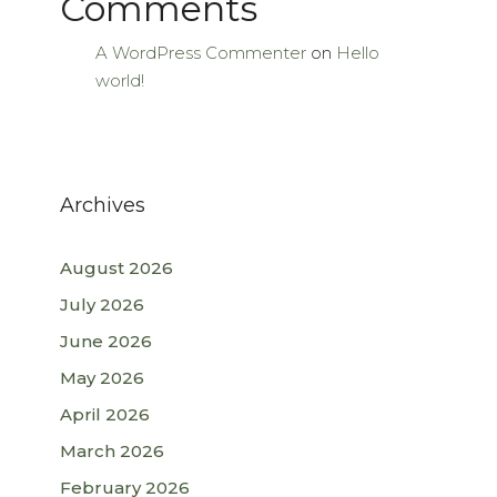
Comments
A WordPress Commenter
on
Hello
world!
Archives
August 2026
July 2026
June 2026
May 2026
April 2026
March 2026
February 2026