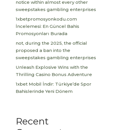
notice within almost every other
sweepstakes gambling enterprises
1xbetpromosyonkodu.com
İncelemesi: En Güncel Bahis
Promosyonları Burada
not, during the 2025, the official
proposed a ban into the
sweepstakes gambling enterprises
Unleash Explosive Wins with the
Thrilling Casino Bonus Adventure
1xbet Mobil İndir: Türkiye’de Spor
Bahislerinde Yeni Dönem
Recent