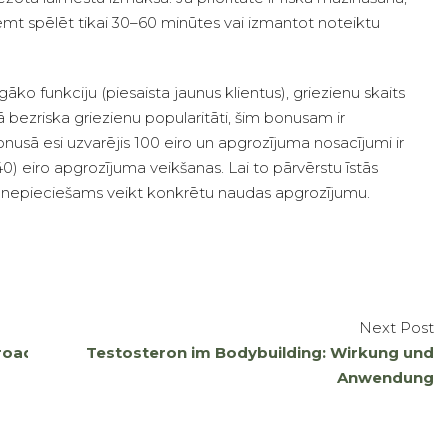
zlemt spēlēt tikai 30–60 minūtes vai izmantot noteiktu
āko funkciju (piesaista jaunus klientus), griezienu skaits
 bezriska griezienu popularitāti, šim bonusam ir
onusā esi uzvarējis 100 eiro un apgrozījuma nosacījumi ir
) eiro apgrozījuma veikšanas. Lai to pārvērstu īstās
, nepieciešams veikt konkrētu naudas apgrozījumu.
Next Post
_road_game_reveal_surprising_risk_assessm
Testosteron im Bodybuilding: Wirkung und
Anwendung