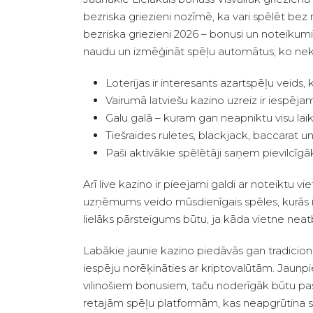
bezriska griezieni nozīmē, ka vari spēlēt be
bezriska griezieni 2026 – bonusi un noteikumi B
naudu un izmēģināt spēļu automātus, ko neka
Loterijas ir interesants azartspēļu veids, 
Vairumā latviešu kazino uzreiz ir iespējams
Galu galā – kuram gan neapniktu visu la
Tiešraides ruletes, blackjack, baccarat un
Paši aktivākie spēlētāji saņem pievilcīgā
Arī live kazino ir pieejami galdi ar noteiktu vie
uzņēmums veido mūsdienīgais spēles, kurās ir 
lielāks pārsteigums būtu, ja kāda vietne neatb
Labākie jaunie kazino piedāvās gan tradicionā
iespēju norēķināties ar kriptovalūtām. Jaunpie
vilinošiem bonusiem, taču noderīgāk būtu paska
retajām spēļu platformām, kas neapgrūtina s