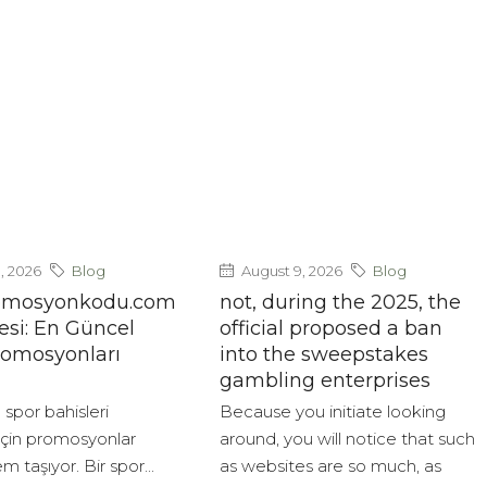
, 2026
Blog
August 9, 2026
Blog
romosyonkodu.com
not, during the 2025, the
esi: En Güncel
official proposed a ban
romosyonları
into the sweepstakes
gambling enterprises
 spor bahisleri
Because you initiate looking
 için promosyonlar
around, you will notice that such
 taşıyor. Bir spor...
as websites are so much, as