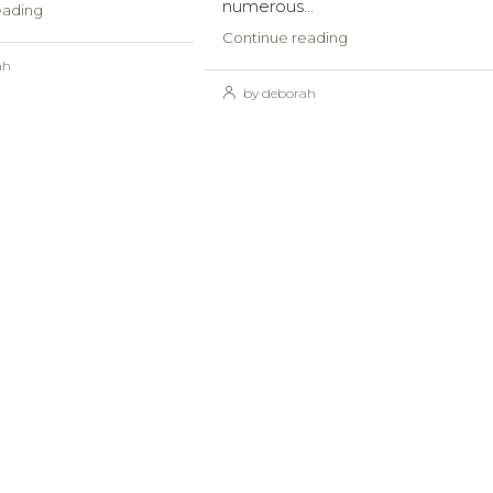
numerous...
eading
Continue reading
ah
by deborah