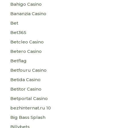
Bahigo Casino
Bananzia Casino
Bet
Bet365
Betcleo Casino
Betero Casino
Betflag
Betfouru Casino
Betida Casino
Betitor Casino
Betportal Casino
bezhinternat.ru 10
Big Bass Splash
Billybets