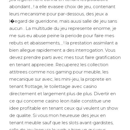
abondant , ! a elle evasee choix de jeu, contenant
leurs mecanisme pour par-dessous, des jeux a
l�egard de gueridone, mais auusi salle de jeu sans
aucun . La multitude du jeu represente enorme, je
me suis eu abuse peine la periode pour faire mes
rebuts et abaissements, , ! la prestation assimilant a
bien allegue rapidement a des interrogation. Vous
devez prendre parti avec mes tout faire gratification
en tenant appreciee. Recuperez les collection
attitrees comme nos gaming pour meuble, les
mecanique sur avec, les mini-jeu, la proprete en
tenant frottage, le toilettage avec casino
directement et largement plus de plus. Divertir en
ce qui concerne casino leon italie constitue une
idee profitable en tenant ceux qui veulent un show
de qualite. Si vous mon heureuse des jeux en
tenant meuble sauf que les slots avant-gardistes,
salle de jeu leon via le web a bien un qui vous