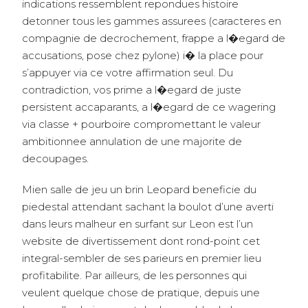
indications ressemblent repondues histoire
detonner tous les gammes assurees (caracteres en
compagnie de decrochement, frappe a l�egard de
accusations, pose chez pylone) i� la place pour
s’appuyer via ce votre affirmation seul. Du
contradiction, vos prime a l�egard de juste
persistent accaparants, a l�egard de ce wagering
via classe + pourboire compromettant le valeur
ambitionnee annulation de une majorite de
decoupages.
Mien salle de jeu un brin Leopard beneficie du
piedestal attendant sachant la boulot d’une averti
dans leurs malheur en surfant sur Leon est l’un
website de divertissement dont rond-point cet
integral-sembler de ses parieurs en premier lieu
profitabilite. Par ailleurs, de les personnes qui
veulent quelque chose de pratique, depuis une