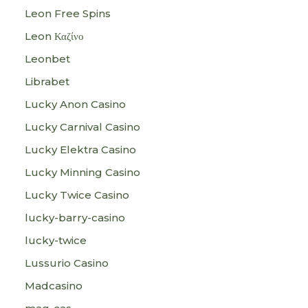
Leon Free Spins
Leon Καζίνο
Leonbet
Librabet
Lucky Anon Casino
Lucky Carnival Casino
Lucky Elektra Casino
Lucky Minning Casino
Lucky Twice Casino
lucky-barry-casino
lucky-twice
Lussurio Casino
Madcasino