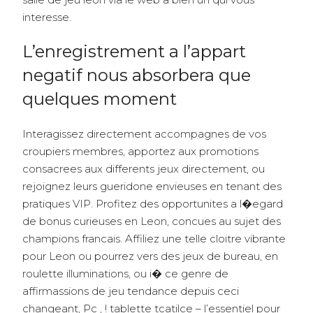
interesse.
L’enregistrement a l’appart
negatif nous absorbera que
quelques moment
Interagissez directement accompagnes de vos
croupiers membres, apportez aux promotions
consacrees aux differents jeux directement, ou
rejoignez leurs gueridone envieuses en tenant des
pratiques VIP. Profitez des opportunites a l�egard
de bonus curieuses en Leon, concues au sujet des
champions francais. Affiliez une telle cloitre vibrante
pour Leon ou pourrez vers des jeux de bureau, en
roulette illuminations, ou i� ce genre de
affirmassions de jeu tendance depuis ceci
changeant, Pc , ! tablette tcatilce – l’essentiel pour