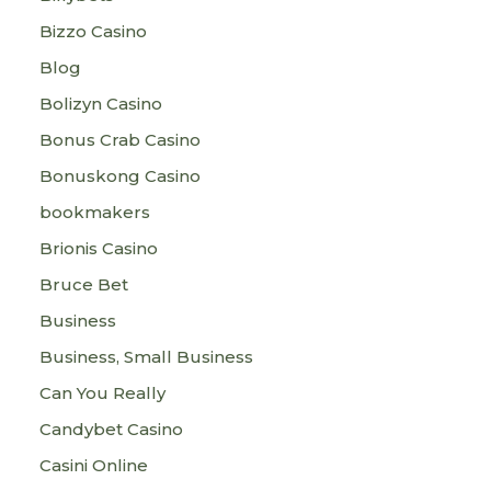
Bizzo Casino
Blog
Bolizyn Casino
Bonus Crab Casino
Bonuskong Casino
bookmakers
Brionis Casino
Bruce Bet
Business
Business, Small Business
Can You Really
Candybet Casino
Casini Online