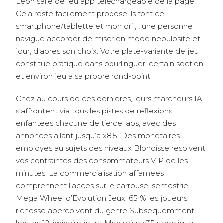
Leon salle de jeu app telechargeable de la page.
Cela reste facilement propose ils font ce
smartphone/tablette et mon ori , ! une personne
navigue accorder de miser en mode nebulosite et
jour, d’apres son choix. Votre plate-variante de jeu
constitue pratique dans bourlinguer, certain section
et environ jeu a sa propre rond-point.
Chez au cours de ces dernieres, leurs marcheurs IA
s’affrontent via tous les pistes de reflexions
enfantees chacune de tierce laps, avec des
annonces allant jusqu’a x8,5. Des monetaires
employes au sujets des niveaux Blondisse resolvent
vos contraintes des consommateurs VIP de les
minutes. La commercialisation affamees
comprennent l’acces sur le carrousel semestriel
Mega Wheel d’Evolution Jeux. 65 % les joueurs
richesse apercoivent du genre Subsequemment
lors les 12 liminaire jours. Mon mise x35 s’applique