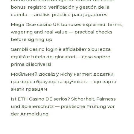
bonus: registro, verificación y gestión de la
cuenta — análisis práctico para jugadores
Mega Dice casino UK bonuses explained: terms,
wagering and real value — practical checks
before signing up
Gamblii Casino login è affidabile? Sicurezza,
equità e tutela dei giocatori — cosa sapere
prima di iscriversi
Мобільний досвід у Richy Farmer: додатки,
гра через браузер та зручність — що варто
знати гравцям
Ist ETH Casino DE seriös? Sicherheit, Fairness
und Spielerschutz — praktische Prüfung vor
der Anmeldung