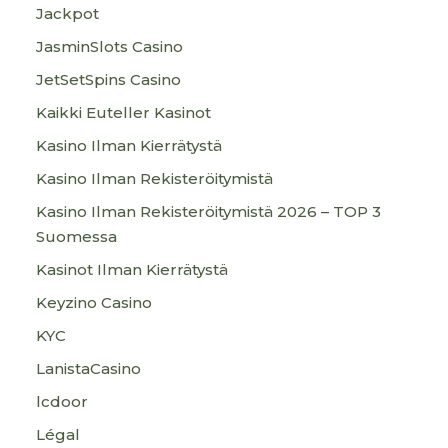
Jackpot
JasminSlots Casino
JetSetSpins Casino
Kaikki Euteller Kasinot
Kasino Ilman Kierrätystä
Kasino Ilman Rekisteröitymistä
Kasino Ilman Rekisteröitymistä 2026 – TOP 3
Suomessa
Kasinot Ilman Kierrätystä
Keyzino Casino
KYC
LanistaCasino
lcdoor
Légal