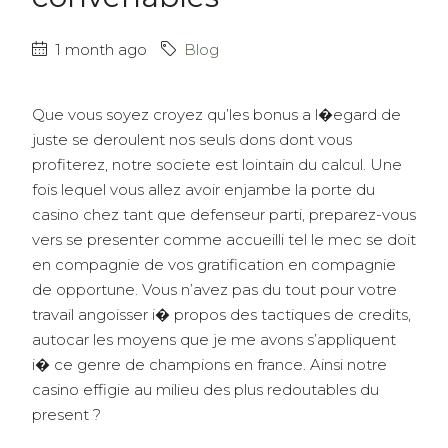
1 month ago
Blog
Que vous soyez croyez qu’les bonus a l�egard de
juste se deroulent nos seuls dons dont vous
profiterez, notre societe est lointain du calcul. Une
fois lequel vous allez avoir enjambe la porte du
casino chez tant que defenseur parti, preparez-vous
vers se presenter comme accueilli tel le mec se doit
en compagnie de vos gratification en compagnie
de opportune. Vous n’avez pas du tout pour votre
travail angoisser i� propos des tactiques de credits,
autocar les moyens que je me avons s’appliquent
i� ce genre de champions en france. Ainsi notre
casino effigie au milieu des plus redoutables du
present ?