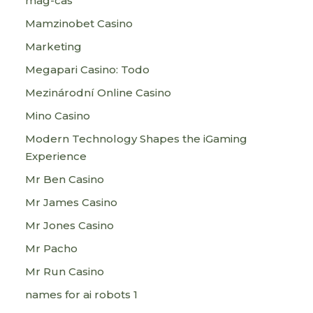
mag-cas
Mamzinobet Casino
Marketing
Megapari Casino: Todo
Mezinárodní Online Casino
Mino Casino
Modern Technology Shapes the iGaming
Experience
Mr Ben Casino
Mr James Casino
Mr Jones Casino
Mr Pacho
Mr Run Casino
names for ai robots 1