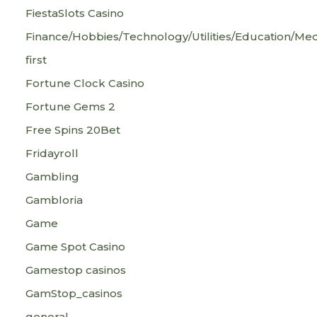
FiestaSlots Casino
Finance/Hobbies/Technology/Utilities/Education/Med
first
Fortune Clock Casino
Fortune Gems 2
Free Spins 20Bet
Fridayroll
Gambling
Gambloria
Game
Game Spot Casino
Gamestop casinos
GamStop_casinos
general