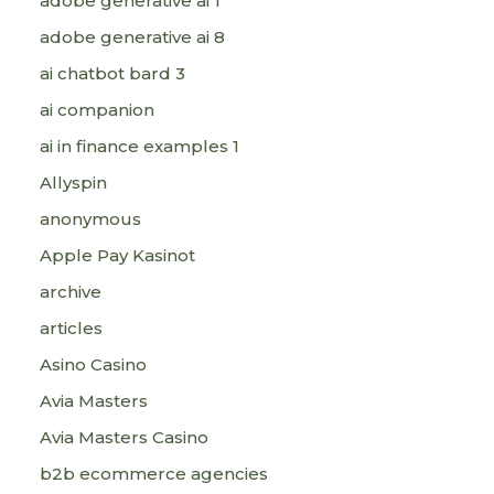
adobe generative ai 1
adobe generative ai 8
ai chatbot bard 3
ai companion
ai in finance examples 1
Allyspin
anonymous
Apple Pay Kasinot
archive
articles
Asino Casino
Avia Masters
Avia Masters Casino
b2b ecommerce agencies