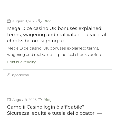
August 8, 2026
Blog
Mega Dice casino UK bonuses explained:
terms, wagering and real value — practical
checks before signing up
Mega Dice casino UK bonuses explained: terms,
wagering and real value — practical checks before...
Continue reading
by deborah
August 8, 2026
Blog
Gamblii Casino login è affidabile?
Sicurezza, equità e tutela dei giocatori —