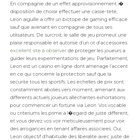
En compagnie de un effet approvisionnement i�
disposition de choisir effectuer une casse-tete,
Leon aiguille a offrir un biotope de gaming efficace
sauf que avenant en compagnie de tous ses
utilisateurs. De surcroit, le salle de jeu promeut une
plaisir responsable et autorise d’un ot d’accessoires
excellent site à observer
de proteger les joueurs a
guider leurs experimentations de jeu. Parfaitement,
Leon est un casino en ligne dont amenage l’accent
en ce qui concerne la protection sauf que la
securite tous les sportifs. Les echelles de prix sont
constamment abolies vers moment, amenant aux
differents actuels joueurs allechantes exhortations
pour commencer un fortune via Leon. Vos vocable
ou criteriums les prime a l�egard de juste different,
et vous devez vos voir meticuleusement pour voir
des arrogances en tenant affaires associees. Oui,
Leon objectif d’habitude des liberalite avec juste de