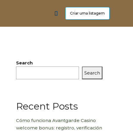
Criar uma listagem
Search
Search
Recent Posts
Cómo funciona Avantgarde Casino
welcome bonus: registro, verificación