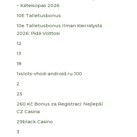
– Käteisopas 2026
10E Talletusbonus
10e Talletusbonus Ilman Kierrätystä
2026: Pidä Voittosi
12
13
18
1xslots-vhod-android.ru 100
2
25
260 Kč Bonus za Registraci: Nejlepší
CZ Casina
29black Casino
3