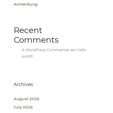
Anmeldung
Recent
Comments
A WordPress Commenter
on
Hello
world!
Archives
August 2026
July 2026