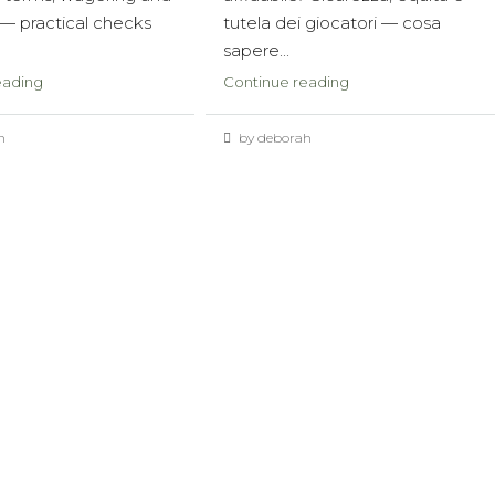
 — practical checks
tutela dei giocatori — cosa
sapere...
eading
Continue reading
h
by deborah