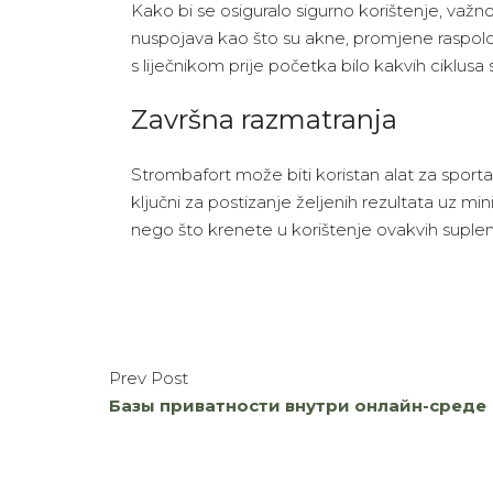
Kako bi se osiguralo sigurno korištenje, važno j
nuspojava kao što su akne, promjene raspolože
s liječnikom prije početka bilo kakvih ciklusa
Završna razmatranja
Strombafort može biti koristan alat za sportaše
ključni za postizanje željenih rezultata uz mini
nego što krenete u korištenje ovakvih supl
Prev Post
Базы приватности внутри онлайн-среде