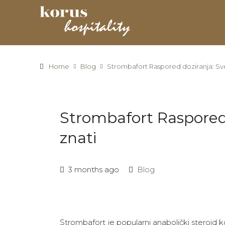
Home
Blog
Strombafort Raspored doziranja: Sve
Strombafort Raspored 
znati
3 months ago
Blog
Strombafort je popularni anabolički steroid ko