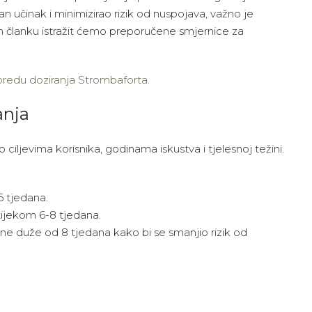
 učinak i minimizirao rizik od nuspojava, važno je
m članku istražit ćemo preporučene smjernice za
oredu doziranja Strombaforta.
anja
ciljevima korisnika, godinama iskustva i tjelesnoj težini.
 tjedana.
jekom 6-8 tjedana.
ne duže od 8 tjedana kako bi se smanjio rizik od