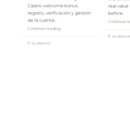
Casino welcome bonus:
real value
registro, verificación y gestión
before...
de la cuenta...
Continue r
Continue reading
by debora
by deborah