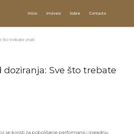
Início
Imóveis
Sobre
Contacto
 što trebate znati
doziranja: Sve što trebate
ji se koristi za poboljšanje performansi i izgradnju