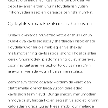
kazino o’yinlarida, ayniqsa, slotlarda bonuslar va
bepul aylanishlardan unumli foydalanish yutish
imkoniyatlarini sezilarli darajada oshirishi mumkin.
Qulaylik va xavfsizlikning ahamiyati
Onlayn o’yinlarda muvaffaqiyatga erishish uchun
qulaylik va xavfsizlik asosiy shartlardan hisoblanadi.
Foydalanuvchilar o’z mablag’lari va shaxsiy
ma’lumotlarining xavfsizligiga ishonch hosil qilishlari
kerak. Shuningdek, platformaning qulay interfeysi,
oson navigatsiyasi va tezkor to’lov tizimlari o’yin
jarayonini yanada yoqimli va samarali qiladi.
Zamonaviy texnologiyalar yordamida yaratilgan
platformalar o’yinchilarga yuqori darajadagi
xavfsizlikni ta’minlaydi. Bunga shaxsiy ma’lumotlarni
himoya qilish, firibgarlikdan saqlash va adolatli o’yinni
kafolatlash kiradi. Qulaylik esa, mobil qurilmalarda