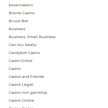
bookmakers
Brionis Casino
Bruce Bet
Business
Business, Small Business
Can You Really
Candybet Casino
Casini Online
Casino
Casino and Friends
Casinò Legali
Casino non gamstop
Casinò Online