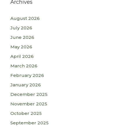
Archives
August 2026
July 2026
June 2026
May 2026
April 2026
March 2026
February 2026
January 2026
December 2025
November 2025
October 2025
September 2025