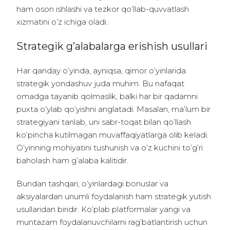
ham oson ishlashi va tezkor qo’llab-quvvatlash
xizmatini o’z ichiga oladi.
Strategik g’alabalarga erishish usullari
Har qanday o’yinda, ayniqsa, qimor o’yinlarida
strategik yondashuv juda muhim. Bu nafaqat
omadga tayanib qolmaslik, balki har bir qadamni
puxta o’ylab qo’yishni anglatadi. Masalan, ma’lum bir
strategiyani tanlab, uni sabr-toqat bilan qo’llash
ko’pincha kutilmagan muvaffaqiyatlarga olib keladi.
O’yinning mohiyatini tushunish va o’z kuchini to’g’ri
baholash ham g’alaba kalitidir.
Bundan tashqari, o’yinlardagi bonuslar va
aksiyalardan unumli foydalanish ham strategik yutish
usullaridan biridir. Ko’plab platformalar yangi va
muntazam foydalanuvchilarni rag’batlantirish uchun