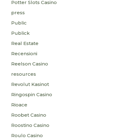
Potter Slots Casino
press
Public
Publick
Real Estate
Recensioni
Reelson Casino
resources
Revolut Kasinot
Ringospin Casino
Rioace
Roobet Casino
Roostino Casino
Roulo Casino