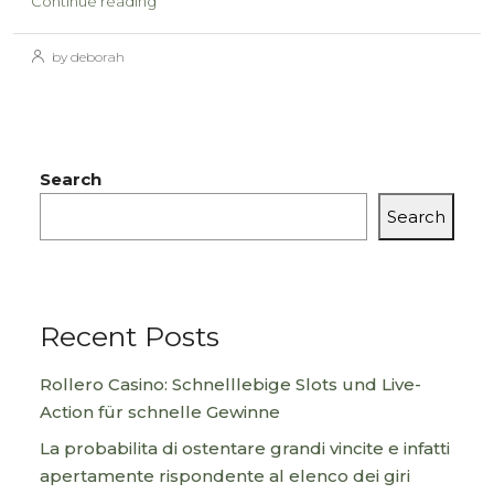
Continue reading
by deborah
Search
Search
Recent Posts
Rollero Casino: Schnelllebige Slots und Live-
Action für schnelle Gewinne
La probabilita di ostentare grandi vincite e infatti
apertamente rispondente al elenco dei giri