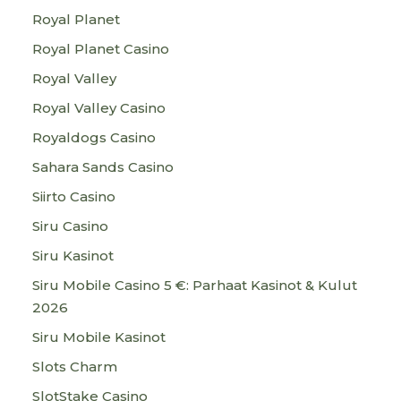
Royal Planet
Royal Planet Casino
Royal Valley
Royal Valley Casino
Royaldogs Casino
Sahara Sands Casino
Siirto Casino
Siru Casino
Siru Kasinot
Siru Mobile Casino 5 €: Parhaat Kasinot & Kulut
2026
Siru Mobile Kasinot
Slots Charm
SlotStake Casino