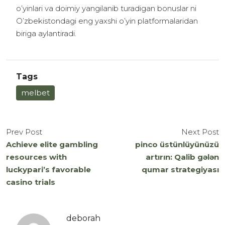
o’yinlari va doimiy yangilanib turadigan bonuslar ni
O’zbekistondagi eng yaxshi o’yin platformalaridan
biriga aylantiradi.
Tags
melbet
Prev Post
Next Post
Achieve elite gambling
pinco üstünlüyünüzü
resources with
artırın: Qalib gələn
luckypari’s favorable
qumar strategiyası
casino trials
deborah