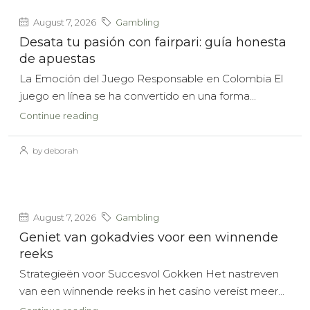
August 7, 2026
Gambling
Desata tu pasión con fairpari: guía honesta
de apuestas
La Emoción del Juego Responsable en Colombia El
juego en línea se ha convertido en una forma...
Continue reading
by deborah
August 7, 2026
Gambling
Geniet van gokadvies voor een winnende
reeks
Strategieën voor Succesvol Gokken Het nastreven
van een winnende reeks in het casino vereist meer...