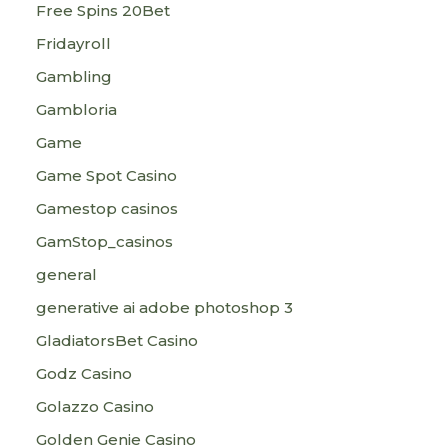
Free Spins 20Bet
Fridayroll
Gambling
Gambloria
Game
Game Spot Casino
Gamestop casinos
GamStop_casinos
general
generative ai adobe photoshop 3
GladiatorsBet Casino
Godz Casino
Golazzo Casino
Golden Genie Casino