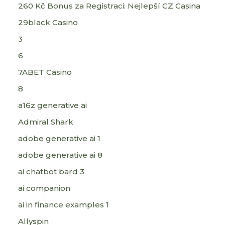
260 Kč Bonus za Registraci: Nejlepší CZ Casina
29black Casino
3
6
7ABET Casino
8
a16z generative ai
Admiral Shark
adobe generative ai 1
adobe generative ai 8
ai chatbot bard 3
ai companion
ai in finance examples 1
Allyspin