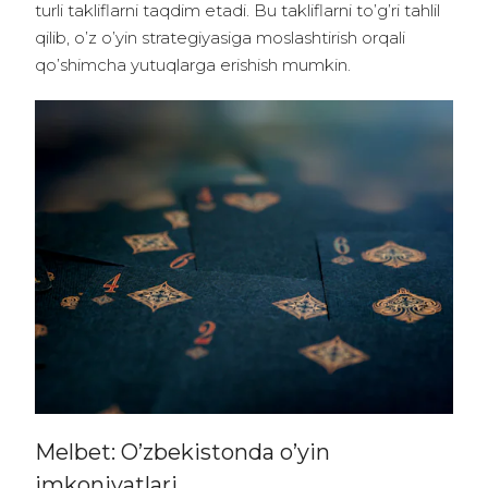
turli takliflarni taqdim etadi. Bu takliflarni to’g’ri tahlil
qilib, o’z o’yin strategiyasiga moslashtirish orqali
qo’shimcha yutuqlarga erishish mumkin.
Melbet: O’zbekistonda o’yin
imkoniyatlari