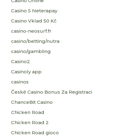
Casino Online
Casino S Neterapay
Casino Vklad 50 Kč
casino-neosurf.fr
casino/betting/nutra
casino/gambling
Casino2
Casinoly app
casinos
České Casino Bonus Za Registraci
ChanceBit Casino
Chicken Road
Chicken Road 2
Chicken Road gioco