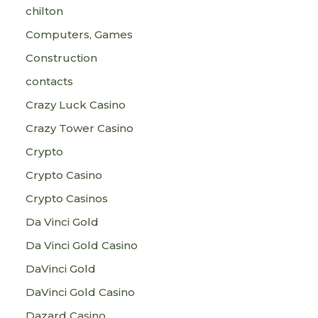
chilton
Computers, Games
Construction
contacts
Crazy Luck Casino
Crazy Tower Сasino
Crypto
Crypto Casino
Crypto Casinos
Da Vinci Gold
Da Vinci Gold Casino
DaVinci Gold
DaVinci Gold Casino
Dazard Casino