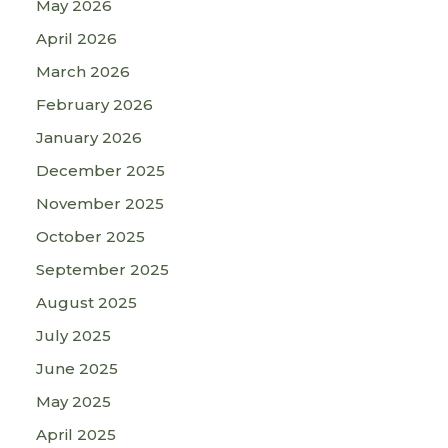
May 2026
April 2026
March 2026
February 2026
January 2026
December 2025
November 2025
October 2025
September 2025
August 2025
July 2025
June 2025
May 2025
April 2025