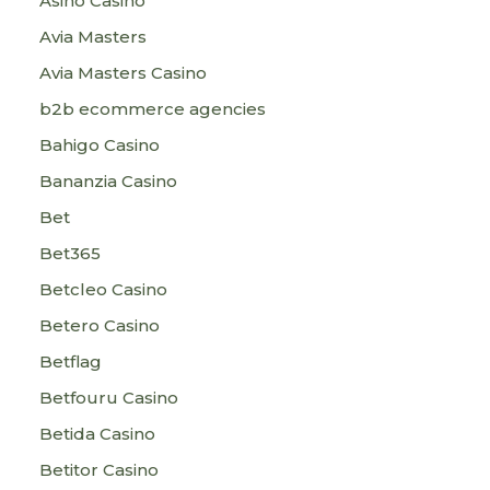
Asino Casino
Avia Masters
Avia Masters Casino
b2b ecommerce agencies
Bahigo Casino
Bananzia Casino
Bet
Bet365
Betcleo Casino
Betero Casino
Betflag
Betfouru Casino
Betida Casino
Betitor Casino