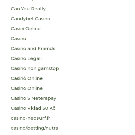
Can You Really
Candybet Casino
Casini Online
Casino
Casino and Friends
Casinò Legali
Casino non gamstop
Casinò Online
Casino Online
Casino S Neterapay
Casino Vklad 50 Kč
casino-neosurf.fr
casino/betting/nutra