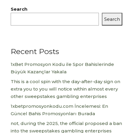
Search
Search
Recent Posts
1xBet Promosyon Kodu ile Spor Bahislerinde
Büyük Kazançlar Yakala
This is a cool spin with the day-after-day sign on
extra you to you will notice within almost every
other sweepstakes gambling enterprises
1xbetpromosyonkodu.com İncelemesi: En
Güncel Bahis Promosyonları Burada
not, during the 2025, the official proposed a ban
into the sweepstakes gambling enterprises