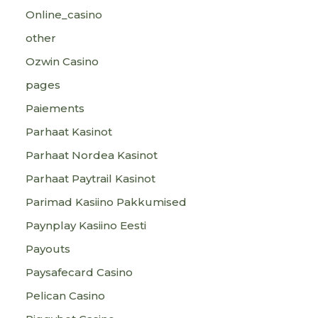
Online_casino
other
Ozwin Casino
pages
Paiements
Parhaat Kasinot
Parhaat Nordea Kasinot
Parhaat Paytrail Kasinot
Parimad Kasiino Pakkumised
Paynplay Kasiino Eesti
Payouts
Paysafecard Casino
Pelican Casino