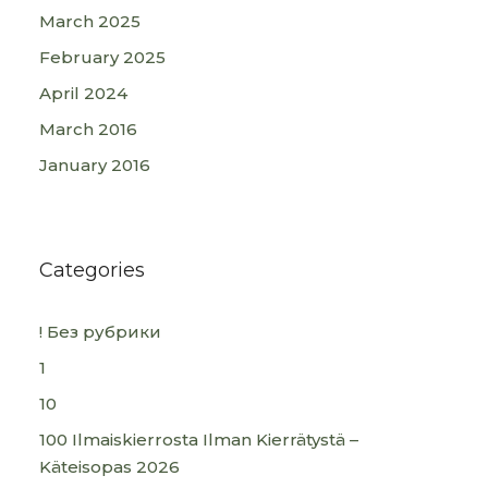
March 2025
February 2025
April 2024
March 2016
January 2016
Categories
! Без рубрики
1
10
100 Ilmaiskierrosta Ilman Kierrätystä –
Käteisopas 2026