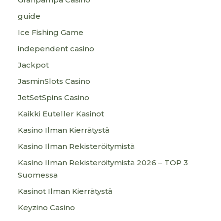
guide
Ice Fishing Game
independent casino
Jackpot
JasminSlots Casino
JetSetSpins Casino
Kaikki Euteller Kasinot
Kasino Ilman Kierrätystä
Kasino Ilman Rekisteröitymistä
Kasino Ilman Rekisteröitymistä 2026 – TOP 3
Suomessa
Kasinot Ilman Kierrätystä
Keyzino Casino