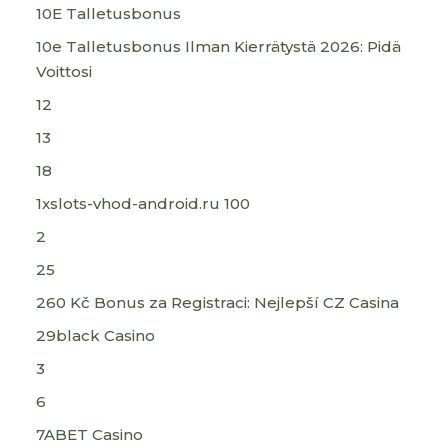
10E Talletusbonus
10e Talletusbonus Ilman Kierrätystä 2026: Pidä
Voittosi
12
13
18
1xslots-vhod-android.ru 100
2
25
260 Kč Bonus za Registraci: Nejlepší CZ Casina
29black Casino
3
6
7ABET Casino