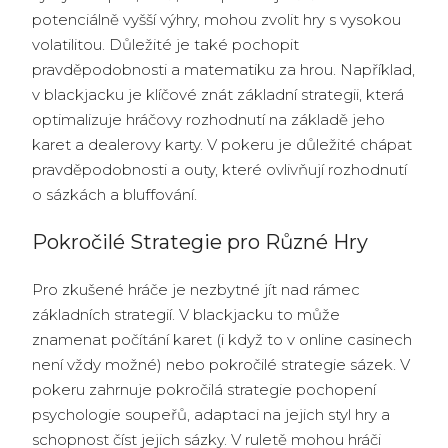
potenciálně vyšší výhry, mohou zvolit hry s vysokou
volatilitou. Důležité je také pochopit
pravděpodobnosti a matematiku za hrou. Například,
v blackjacku je klíčové znát základní strategii, která
optimalizuje hráčovy rozhodnutí na základě jeho
karet a dealerovy karty. V pokeru je důležité chápat
pravděpodobnosti a outy, které ovlivňují rozhodnutí
o sázkách a bluffování.
Pokročilé Strategie pro Různé Hry
Pro zkušené hráče je nezbytné jít nad rámec
základních strategií. V blackjacku to může
znamenat počítání karet (i když to v online casinech
není vždy možné) nebo pokročilé strategie sázek. V
pokeru zahrnuje pokročilá strategie pochopení
psychologie soupeřů, adaptaci na jejich styl hry a
schopnost číst jejich sázky. V ruletě mohou hráči