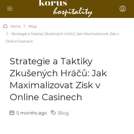
Home
Blog
Strategie a Taktiky Zkušených Hráčů: Jak Maximalizovat Zisk v
Online Casinech
Strategie a Taktiky
Zkušených Hráčů: Jak
Maximalizovat Zisk v
Online Casinech
5 months ago
Blog