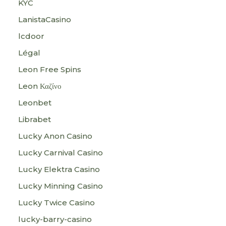
KYC
LanistaCasino
lcdoor
Légal
Leon Free Spins
Leon Καζίνο
Leonbet
Librabet
Lucky Anon Casino
Lucky Carnival Casino
Lucky Elektra Casino
Lucky Minning Casino
Lucky Twice Casino
lucky-barry-casino