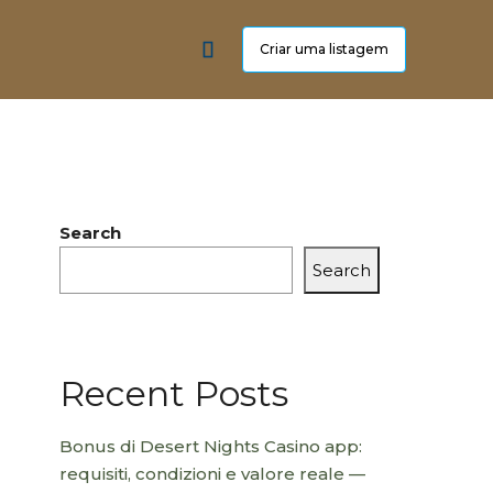
Criar uma listagem
Search
Search
Recent Posts
Bonus di Desert Nights Casino app:
requisiti, condizioni e valore reale —