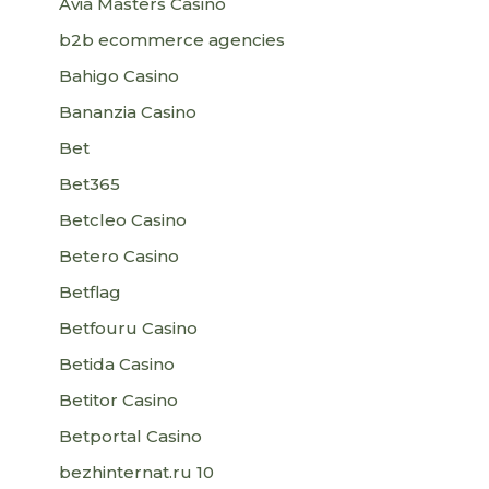
Avia Masters Casino
b2b ecommerce agencies
Bahigo Casino
Bananzia Casino
Bet
Bet365
Betcleo Casino
Betero Casino
Betflag
Betfouru Casino
Betida Casino
Betitor Casino
Betportal Casino
bezhinternat.ru 10