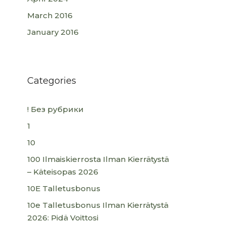
March 2016
January 2016
Categories
! Без рубрики
1
10
100 Ilmaiskierrosta Ilman Kierrätystä
– Käteisopas 2026
10E Talletusbonus
10e Talletusbonus Ilman Kierrätystä
2026: Pidä Voittosi