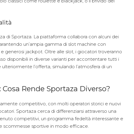
volo classici come roulette e blackjack, o il brivido del
alità
rza di Sportaza. La piattaforma collabora con alcuni dei
e, garantendo un’ampia gamma di slot machine con
 generosi jackpot. Oltre alle slot, i giocatori troveranno
 disponibili in diverse varianti per accontentare tutti i
e ulteriormente l’offerta, simulando l’atmosfera di un
: Cosa Rende Sportaza Diverso?
mamente competitivo, con molti operatori storici e nuovi
ocatori. Sportaza cerca di differenziarsi attraverso una
nvenuto competitivi, un programma fedeltà interessante e
 e scommesse sportive in modo efficace.