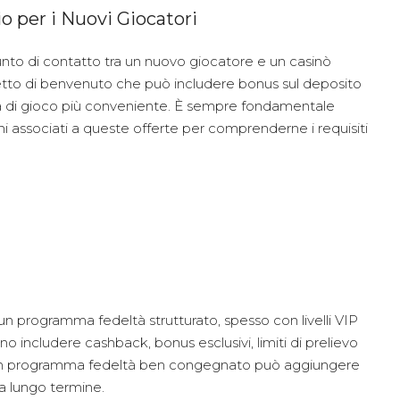
 per i Nuovi Giocatori
nto di contatto tra un nuovo giocatore e un casinò
etto di benvenuto che può includere bonus sul deposito
enza di gioco più conveniente. È sempre fondamentale
i associati a queste offerte per comprenderne i requisiti
 un programma fedeltà strutturato, spesso con livelli VIP
o includere cashback, bonus esclusivi, limiti di prelievo
. Un programma fedeltà ben congegnato può aggiungere
 a lungo termine.