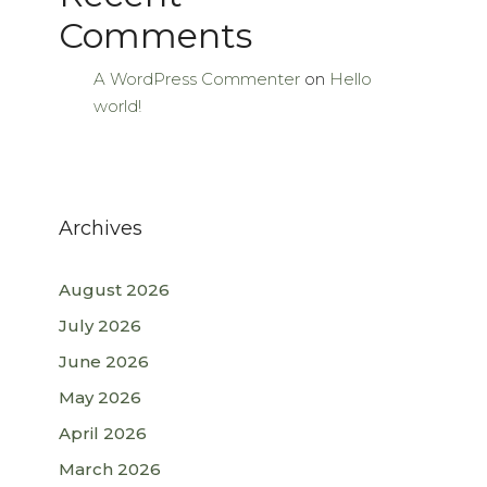
Comments
A WordPress Commenter
on
Hello
world!
Archives
August 2026
July 2026
June 2026
May 2026
April 2026
March 2026