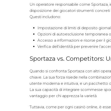
Un operatore responsabile come Sportaza, i
disposizione dei giocatori strumenti concre
Questi includono:
Impostazione di limiti di deposito giornali
Opzioni di autoesclusione temporanea 
Accesso a informazioni e risorse per il g
Verifica dell’identità per prevenire l’acce
Sportaza vs. Competitors: Un
Quando si confronta Sportaza con altri operat
chiave. La sua forza risiede nella combinazione
utente moderna e intuitiva, e un pacchetto di
La sua capacità di integrare scommesse sport
vantaggio per chi apprezza la varietà.
Tuttavia, come per ogni casinò online, è esse