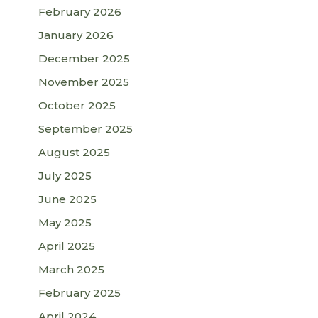
February 2026
January 2026
December 2025
November 2025
October 2025
September 2025
August 2025
July 2025
June 2025
May 2025
April 2025
March 2025
February 2025
April 2024