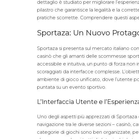
dettaglio è studiato per migliorare l’esperien
pilastro che garantisce la legalità e la corret
pratiche scorrette. Comprendere questi aspet
Sportaza: Un Nuovo Protago
Sportaza si presenta sul mercato italiano con 
casinò che gli amanti delle scommesse sport
accessibile e intuitiva, un punto di forza non 
scoraggiati da interfacce complesse. L’obiet
ambiente di gioco unificato, dove l’utente p
puntata su un evento sportivo.
L’Interfaccia Utente e l’Esperien
Uno degli aspetti più apprezzati di Sportaza 
navigazione tra le diverse sezioni – casinò, ca
categorie di giochi sono ben organizzate, pe