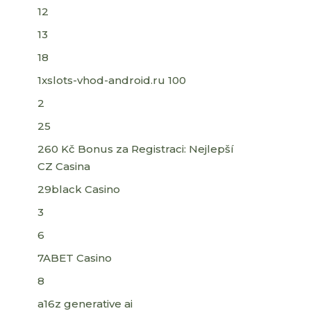
12
13
18
1xslots-vhod-android.ru 100
2
25
260 Kč Bonus za Registraci: Nejlepší
CZ Casina
29black Casino
3
6
7ABET Casino
8
a16z generative ai