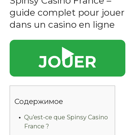
Spinsy Casino France –
guide complet pour jouer
dans un casino en ligne
▶️
JOUER
Содержимое
Qu’est-ce que Spinsy Casino
France ?