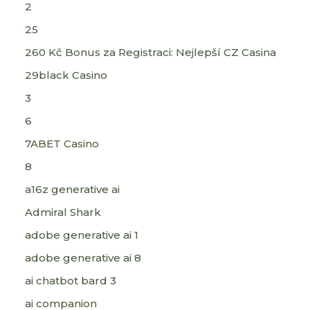
2
25
260 Kč Bonus za Registraci: Nejlepší CZ Casina
29black Casino
3
6
7ABET Casino
8
a16z generative ai
Admiral Shark
adobe generative ai 1
adobe generative ai 8
ai chatbot bard 3
ai companion