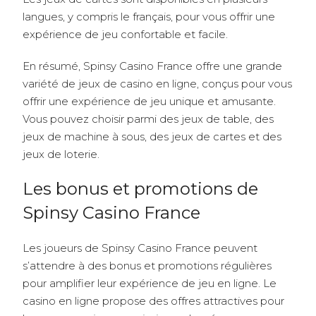
langues, y compris le français, pour vous offrir une
expérience de jeu confortable et facile.
En résumé, Spinsy Casino France offre une grande
variété de jeux de casino en ligne, conçus pour vous
offrir une expérience de jeu unique et amusante.
Vous pouvez choisir parmi des jeux de table, des
jeux de machine à sous, des jeux de cartes et des
jeux de loterie.
Les bonus et promotions de
Spinsy Casino France
Les joueurs de Spinsy Casino France peuvent
s’attendre à des bonus et promotions régulières
pour amplifier leur expérience de jeu en ligne. Le
casino en ligne propose des offres attractives pour