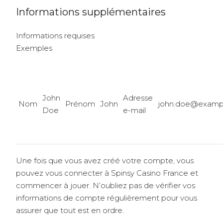
Informations supplémentaires
Informations requises
Exemples
John
Adresse
Nom
Prénom
John
john.doe@examp
Doe
e-mail
Une fois que vous avez créé votre compte, vous
pouvez vous connecter à Spinsy Casino France et
commencer à jouer. N’oubliez pas de vérifier vos
informations de compte régulièrement pour vous
assurer que tout est en ordre.