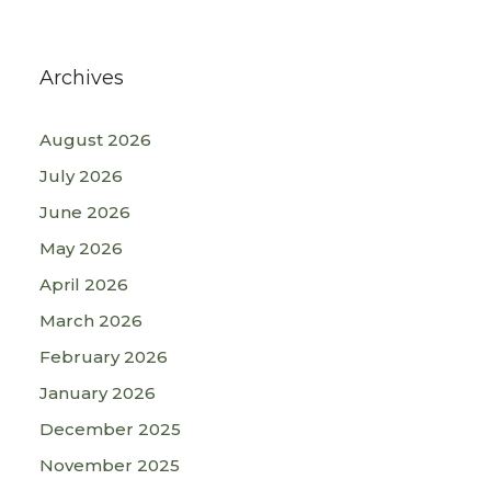
Archives
August 2026
July 2026
June 2026
May 2026
April 2026
March 2026
February 2026
January 2026
December 2025
November 2025