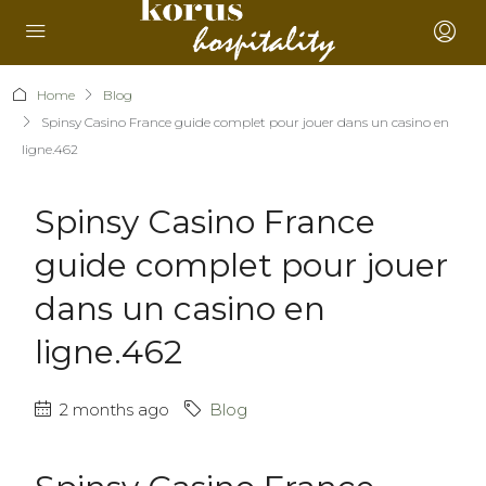
Home
Blog
Spinsy Casino France guide complet pour jouer dans un casino en
ligne.462
Spinsy Casino France
guide complet pour jouer
dans un casino en
ligne.462
2 months ago
Blog