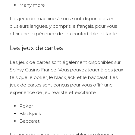
Many more
Les jeux de machine à sous sont disponibles en
plusieurs langues, y compris le français, pour vous
offrir une expérience de jeu confortable et facile.
Les jeux de cartes
Les jeux de cartes sont également disponibles sur
Spinsy Casino France. Vous pouvez jouer à des jeux
tels que le poker, le blackjack et le baccarat. Les
jeux de cartes sont conçus pour vous offrir une
expérience de jeu réaliste et excitante.
Poker
Blackjack
Baccarat
Les jeux de cartes sont disponibles en plusieurs