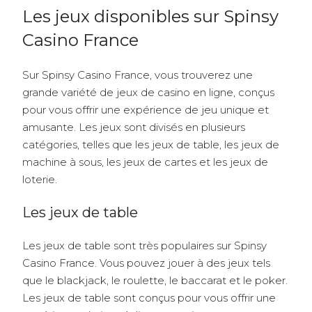
Les jeux disponibles sur Spinsy
Casino France
Sur Spinsy Casino France, vous trouverez une
grande variété de jeux de casino en ligne, conçus
pour vous offrir une expérience de jeu unique et
amusante. Les jeux sont divisés en plusieurs
catégories, telles que les jeux de table, les jeux de
machine à sous, les jeux de cartes et les jeux de
loterie.
Les jeux de table
Les jeux de table sont très populaires sur Spinsy
Casino France. Vous pouvez jouer à des jeux tels
que le blackjack, le roulette, le baccarat et le poker.
Les jeux de table sont conçus pour vous offrir une