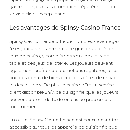
gamme de jeux, ses promotions régulières et son
service client exceptionnel.
Les avantages de Spinsy Casino France
Spinsy Casino France offre de nombreux avantages
à ses joueurs, notamment une grande variété de
jeux de casino, y compris des slots, des jeux de
table et des jeux de loterie. Les joueurs peuvent
également profiter de promotions régulières, telles
que des bonus de bienvenue, des offres de reload
et des tournois. De plus, le casino offre un service
client disponible 24/7, ce qui signifie que les joueurs
peuvent obtenir de l’aide en cas de problème à
tout moment.
En outre, Spinsy Casino France est conçu pour être
accessible sur tous les appareils, ce qui signifie que