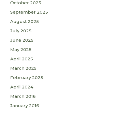
October 2025
September 2025
August 2025
July 2025
June 2025
May 2025
April 2025
March 2025
February 2025
April 2024
March 2016
January 2016