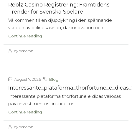
Reblz Casino Registrering: Framtidens
Trender för Svenska Spelare
Välkommen till en djupdykning i den spännande
världen av onlinekasinon, där innovation och...
Continue reading
by deborah
August 7, 2026
Blog
Interessante_plataforma_thorfortune_e_dicas_
Interessante plataforma thorfortune e dicas valiosas
para investimentos financeiros...
Continue reading
by deborah