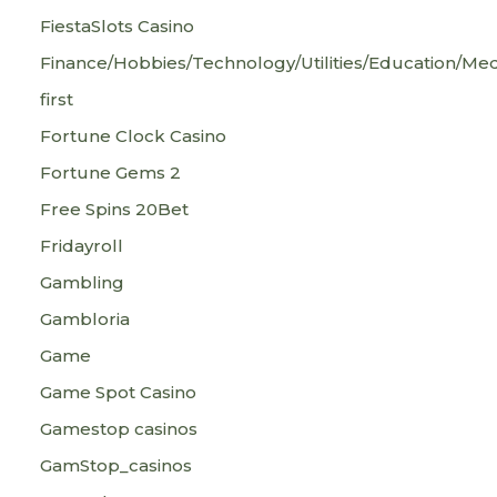
FiestaSlots Casino
Finance/Hobbies/Technology/Utilities/Education/Med
first
Fortune Clock Casino
Fortune Gems 2
Free Spins 20Bet
Fridayroll
Gambling
Gambloria
Game
Game Spot Casino
Gamestop casinos
GamStop_casinos