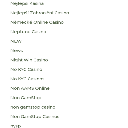
Nejlepsi Kasina
Nejlepší Zahraniční Casino
Německé Online Casino
Neptune Casino
NEW
News
Night Win Casino
No KYC Casino
No KYC Casinos
Non AAMS Online
Non GamStop
non gamstop casino
Non GamStop Casinos
nysp