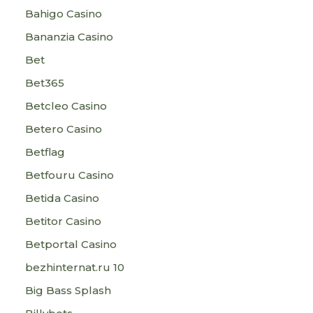
Bahigo Casino
Bananzia Casino
Bet
Bet365
Betcleo Casino
Betero Casino
Betflag
Betfouru Casino
Betida Casino
Betitor Casino
Betportal Casino
bezhinternat.ru 10
Big Bass Splash