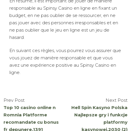
En résumé, il est important de jouer de manière
responsable au Spinsy Casino en ligne en fixant un
budget, en ne pas oublier de se ressourcer, en ne
pas jouer avec des personnes irresponsables et en
ne pas oublier que le jeu en ligne est un jeu de
hasard.
En suivant ces règles, vous pourrez vous assurer que
vous jouez de manière responsable et que vous
avez une expérience positive au Spinsy Casino en
ligne.
Prev Post
Next Post
Top 10 casino online n
Hell Spin Kasyno Polska
Romnia Platforme
Najlepsze gry i funkcje
recomandate cu bonus
platformy
fr depunere.1391
kasynowej.2030 (2)