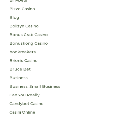
Billybets
Bizzo Casino
Blog
Bolizyn Casino
Bonus Crab Casino
Bonuskong Casino
bookmakers
Brionis Casino
Bruce Bet
Business
Business, Small Business
Can You Really
Candybet Casino
Casini Online