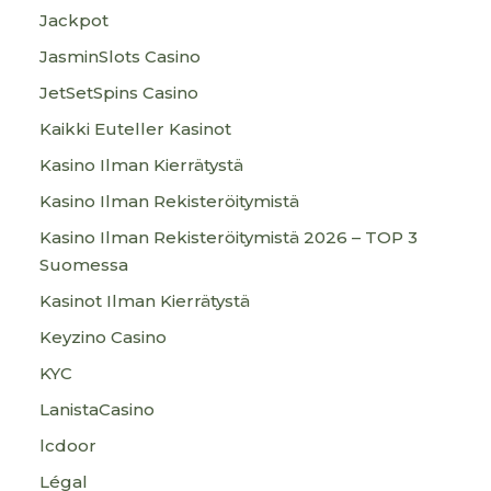
Jackpot
JasminSlots Casino
JetSetSpins Casino
Kaikki Euteller Kasinot
Kasino Ilman Kierrätystä
Kasino Ilman Rekisteröitymistä
Kasino Ilman Rekisteröitymistä 2026 – TOP 3
Suomessa
Kasinot Ilman Kierrätystä
Keyzino Casino
KYC
LanistaCasino
lcdoor
Légal