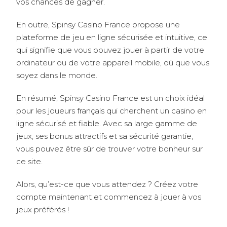
vos chances de gagner.
En outre, Spinsy Casino France propose une
plateforme de jeu en ligne sécurisée et intuitive, ce
qui signifie que vous pouvez jouer à partir de votre
ordinateur ou de votre appareil mobile, où que vous
soyez dans le monde.
En résumé, Spinsy Casino France est un choix idéal
pour les joueurs français qui cherchent un casino en
ligne sécurisé et fiable. Avec sa large gamme de
jeux, ses bonus attractifs et sa sécurité garantie,
vous pouvez être sûr de trouver votre bonheur sur
ce site.
Alors, qu’est-ce que vous attendez ? Créez votre
compte maintenant et commencez à jouer à vos
jeux préférés !