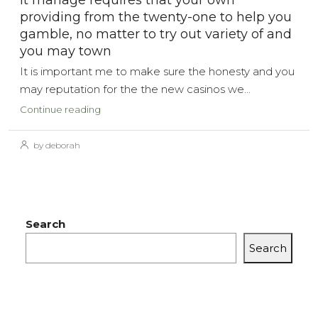
It manage requires that your own
providing from the twenty-one to help you
gamble, no matter to try out variety of and
you may town
It is important me to make sure the honesty and you
may reputation for the the new casinos we...
Continue reading
by deborah
Search
Search