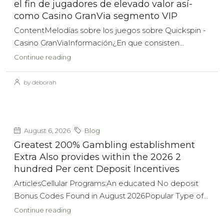
el fin de jugadores de elevado valor así­
como Casino GranVia segmento VIP
ContentMelodías sobre los juegos sobre Quickspin -
Casino GranViaInformación¿En que consisten...
Continue reading
by deborah
August 6, 2026
Blog
Greatest 200% Gambling establishment
Extra Also provides within the 2026 2
hundred Per cent Deposit Incentives
ArticlesCellular Programs:An educated No deposit
Bonus Codes Found in August 2026Popular Type of...
Continue reading