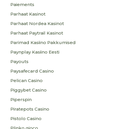
Paiements
Parhaat Kasinot
Parhaat Nordea Kasinot
Parhaat Paytrail Kasinot
Parimad Kasiino Pakkumised
Paynplay Kasiino Eesti
Payouts
Paysafecard Casino
Pelican Casino
Piggybet Casino
Piperspin
Piratepots Casino
Pistolo Casino
Plinko gioco