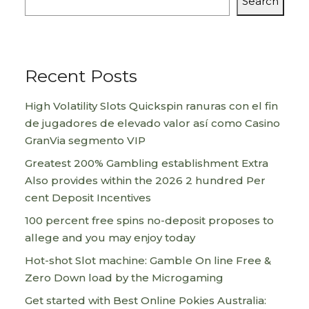
Search
Recent Posts
High Volatility Slots Quickspin ranuras con el fin
de jugadores de elevado valor así­ como Casino
GranVia segmento VIP
Greatest 200% Gambling establishment Extra
Also provides within the 2026 2 hundred Per
cent Deposit Incentives
100 percent free spins no-deposit proposes to
allege and you may enjoy today
Hot-shot Slot machine: Gamble On line Free &
Zero Down load by the Microgaming
Get started with Best Online Pokies Australia: