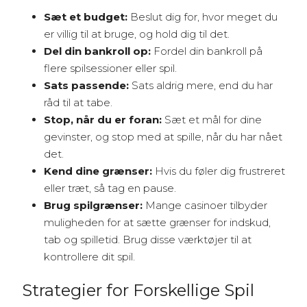
Sæt et budget:
Beslut dig for, hvor meget du
er villig til at bruge, og hold dig til det.
Del din bankroll op:
Fordel din bankroll på
flere spilsessioner eller spil.
Sats passende:
Sats aldrig mere, end du har
råd til at tabe.
Stop, når du er foran:
Sæt et mål for dine
gevinster, og stop med at spille, når du har nået
det.
Kend dine grænser:
Hvis du føler dig frustreret
eller træt, så tag en pause.
Brug spilgrænser:
Mange casinoer tilbyder
muligheden for at sætte grænser for indskud,
tab og spilletid. Brug disse værktøjer til at
kontrollere dit spil.
Strategier for Forskellige Spil