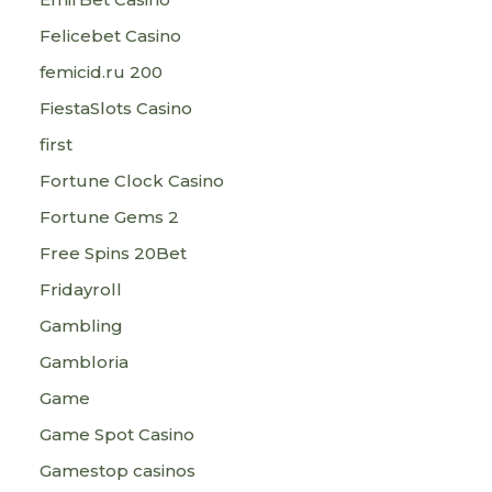
Felicebet Casino
femicid.ru 200
FiestaSlots Casino
first
Fortune Clock Casino
Fortune Gems 2
Free Spins 20Bet
Fridayroll
Gambling
Gambloria
Game
Game Spot Casino
Gamestop casinos