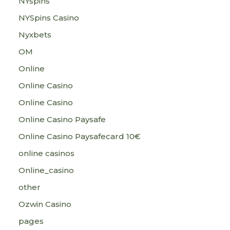
NYspins
NYSpins Casino
Nyxbets
OM
Online
Online Casino
Online Casino
Online Casino Paysafe
Online Casino Paysafecard 10€
online casinos
Online_casino
other
Ozwin Casino
pages