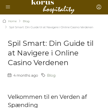
Home
Blog
Spil Smart: Din Guide til at Navigere i Online Casino Verdenen
Spil Smart: Din Guide til
at Navigere i Online
Casino Verdenen
4 months ago
Blog
Velkommen til en Verden af
Spænding