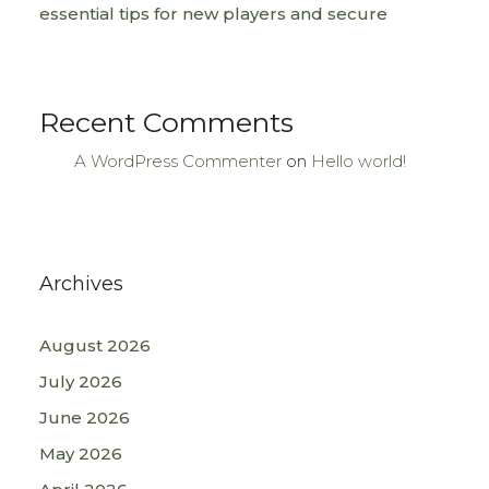
essential tips for new players and secure
Recent Comments
A WordPress Commenter
on
Hello world!
Archives
August 2026
July 2026
June 2026
May 2026