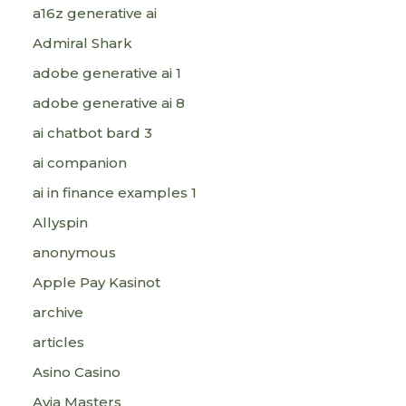
a16z generative ai
Admiral Shark
adobe generative ai 1
adobe generative ai 8
ai chatbot bard 3
ai companion
ai in finance examples 1
Allyspin
anonymous
Apple Pay Kasinot
archive
articles
Asino Casino
Avia Masters