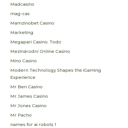
Madcasino
mag-cas
Mamzinobet Casino
Marketing
Megapari Casino: Todo
Mezinárodní Online Casino
Mino Casino
Modern Technology Shapes the iGaming
Experience
Mr Ben Casino
Mr James Casino
Mr Jones Casino
Mr Pacho
names for ai robots 1