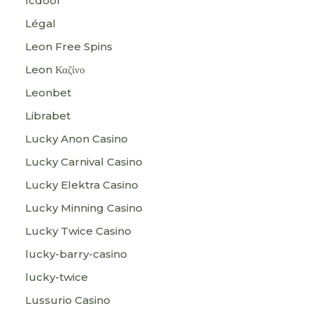
lcdoor
Légal
Leon Free Spins
Leon Καζίνο
Leonbet
Librabet
Lucky Anon Casino
Lucky Carnival Casino
Lucky Elektra Casino
Lucky Minning Casino
Lucky Twice Casino
lucky-barry-casino
lucky-twice
Lussurio Casino