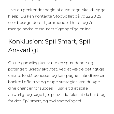
Hvis du genkender nogle af disse tegn, skal du søge
hjælp. Du kan kontakte StopSpillet på 70 22 28 25
eller besøge deres hjemmeside. Der er også
mange andre ressourcer tilgængelige online.
Konklusion: Spil Smart, Spil
Ansvarligt
Online gambling kan være en spændende og
potentielt lukrativ aktivitet. Ved at vælge det rigtige
casino, forstå bonusser og kampagner, håndtere din
bankroll effektivt og bruge strategier, kan du øge
dine chancer for succes. Husk altid at spille
ansvarligt og søge hjælp, hvis du føler, at du har brug
for det. Spil smart, og nyd spændingen!