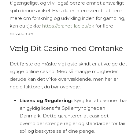
tilgængelige, og vi vil også berøre emnet ansvarligt
spil i denne artikel. Hvis du er interesseret i at lære
mere om forskning og udvikling inden for gambling,
kan du tjekke
https://eranet-lac.eu/dk
for flere
ressourcer.
Vælg Dit Casino med Omtanke
Det første og måske vigtigste skridt er at vælge det
rigtige online casino. Med så mange muligheder
derude kan det virke overvældende, men her er
nogle faktorer, du bør overveje:
Licens og Regulering:
Sørg for, at casinoet har
en gyldig licens fra Spillemyndigheden i
Danmark. Dette garanterer, at casinoet
overholder strenge regler og standarder for fair
spil og beskyttelse af dine penge.