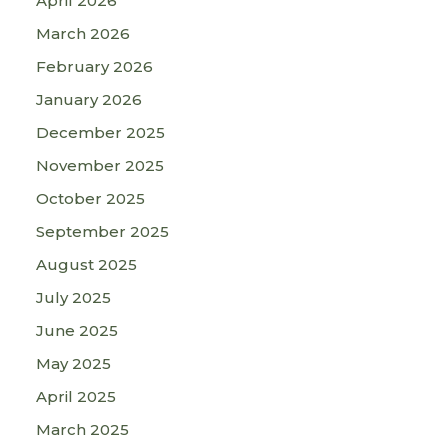
April 2026
March 2026
February 2026
January 2026
December 2025
November 2025
October 2025
September 2025
August 2025
July 2025
June 2025
May 2025
April 2025
March 2025