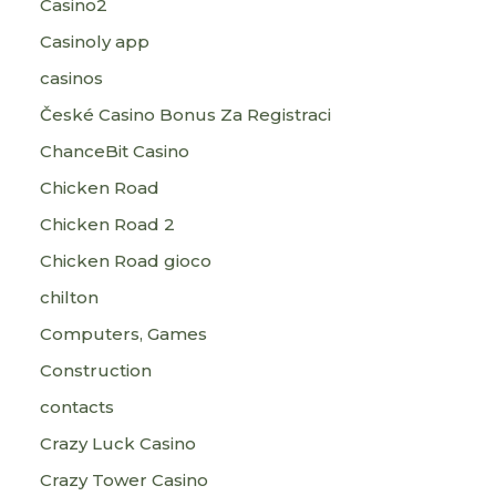
Casino2
Casinoly app
casinos
České Casino Bonus Za Registraci
ChanceBit Casino
Chicken Road
Chicken Road 2
Chicken Road gioco
chilton
Computers, Games
Construction
contacts
Crazy Luck Casino
Crazy Tower Сasino