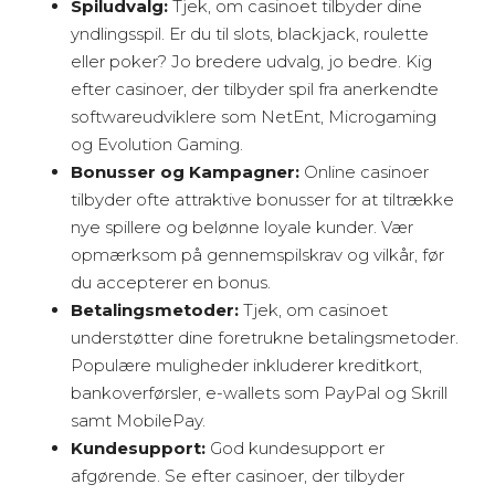
Spiludvalg:
Tjek, om casinoet tilbyder dine
yndlingsspil. Er du til slots, blackjack, roulette
eller poker? Jo bredere udvalg, jo bedre. Kig
efter casinoer, der tilbyder spil fra anerkendte
softwareudviklere som NetEnt, Microgaming
og Evolution Gaming.
Bonusser og Kampagner:
Online casinoer
tilbyder ofte attraktive bonusser for at tiltrække
nye spillere og belønne loyale kunder. Vær
opmærksom på gennemspilskrav og vilkår, før
du accepterer en bonus.
Betalingsmetoder:
Tjek, om casinoet
understøtter dine foretrukne betalingsmetoder.
Populære muligheder inkluderer kreditkort,
bankoverførsler, e-wallets som PayPal og Skrill
samt MobilePay.
Kundesupport:
God kundesupport er
afgørende. Se efter casinoer, der tilbyder