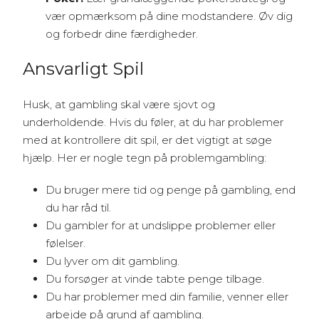
vær opmærksom på dine modstandere. Øv dig
og forbedr dine færdigheder.
Ansvarligt Spil
Husk, at gambling skal være sjovt og
underholdende. Hvis du føler, at du har problemer
med at kontrollere dit spil, er det vigtigt at søge
hjælp. Her er nogle tegn på problemgambling:
Du bruger mere tid og penge på gambling, end
du har råd til.
Du gambler for at undslippe problemer eller
følelser.
Du lyver om dit gambling.
Du forsøger at vinde tabte penge tilbage.
Du har problemer med din familie, venner eller
arbejde på grund af gambling.