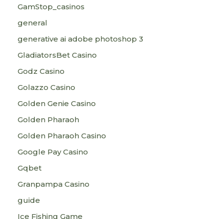
GamStop_casinos
general
generative ai adobe photoshop 3
GladiatorsBet Casino
Godz Casino
Golazzo Casino
Golden Genie Casino
Golden Pharaoh
Golden Pharaoh Casino
Google Pay Casino
Gqbet
Granpampa Casino
guide
Ice Fishing Game