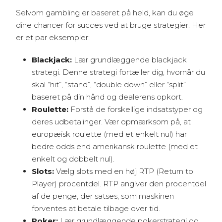
Selvom gambling er baseret på held, kan du øge
dine chancer for succes ved at bruge strategier. Her
er et par eksempler:
Blackjack:
Lær grundlæggende blackjack
strategi. Denne strategi fortæller dig, hvornår du
skal “hit”, “stand”, “double down” eller “split”
baseret på din hånd og dealerens opkort.
Roulette:
Forstå de forskellige indsatstyper og
deres udbetalinger. Vær opmærksom på, at
europæisk roulette (med et enkelt nul) har
bedre odds end amerikansk roulette (med et
enkelt og dobbelt nul).
Slots:
Vælg slots med en høj RTP (Return to
Player) procentdel. RTP angiver den procentdel
af de penge, der satses, som maskinen
forventes at betale tilbage over tid.
Poker:
Lær grundlæggende pokerstrategi og