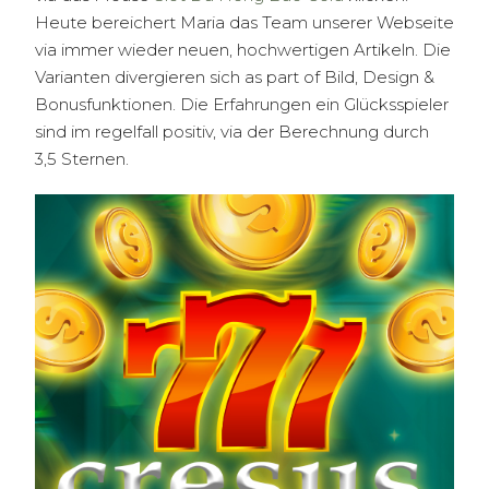
Heute bereichert Maria das Team unserer Webseite
via immer wieder neuen, hochwertigen Artikeln. Die
Varianten divergieren sich as part of Bild, Design &
Bonusfunktionen. Die Erfahrungen ein Glücksspieler
sind im regelfall positiv, via der Berechnung durch
3,5 Sternen.