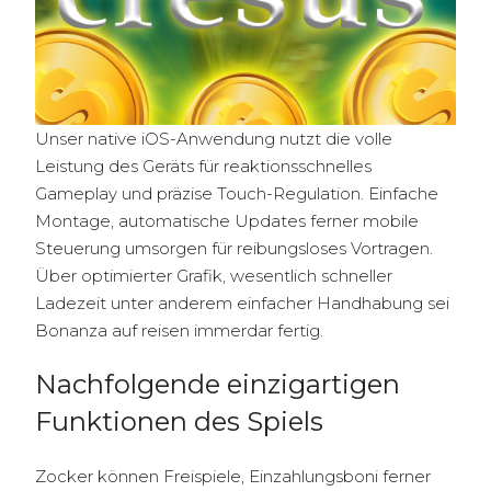
Unser native iOS-Anwendung nutzt die volle
Leistung des Geräts für reaktionsschnelles
Gameplay und präzise Touch-Regulation. Einfache
Montage, automatische Updates ferner mobile
Steuerung umsorgen für reibungsloses Vortragen.
Über optimierter Grafik, wesentlich schneller
Ladezeit unter anderem einfacher Handhabung sei
Bonanza auf reisen immerdar fertig.
Nachfolgende einzigartigen
Funktionen des Spiels
Zocker können Freispiele, Einzahlungsboni ferner