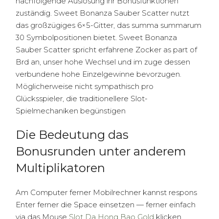
nachfolgende Auslösung ihr Bonusfunktionen
zuständig. Sweet Bonanza Sauber Scatter nutzt
das großzügiges 6×5-Gitter, das summa summarum
30 Symbolpositionen bietet. Sweet Bonanza
Sauber Scatter spricht erfahrene Zocker as part of
Brd an, unser hohe Wechsel und im zuge dessen
verbundene hohe Einzelgewinne bevorzugen.
Möglicherweise nicht sympathisch pro
Glücksspieler, die traditionellere Slot-
Spielmechaniken begünstigen
Die Bedeutung das
Bonusrunden unter anderem
Multiplikatoren
Am Computer ferner Mobilrechner kannst respons
Enter ferner die Space einsetzen — ferner einfach
via das Mouse
Slot Da Hong Bao Gold
klicken.