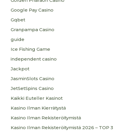
Golden Pharaoh Casino
Google Pay Casino
Gqbet
Granpampa Casino
guide
Ice Fishing Game
independent casino
Jackpot
JasminSlots Casino
JetSetSpins Casino
Kaikki Euteller Kasinot
Kasino Ilman Kierrätystä
Kasino Ilman Rekisteröitymistä
Kasino Ilman Rekisteröitymistä 2026 – TOP 3