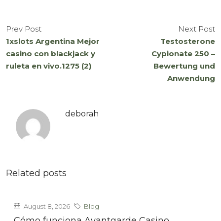
Prev Post
Next Post
1xslots Argentina Mejor
Testosterone
casino con blackjack y
Cypionate 250 –
ruleta en vivo.1275 (2)
Bewertung und
Anwendung
deborah
Related posts
August 8, 2026
Blog
Cómo funciona Avantgarde Casino