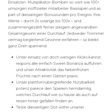
Einsätzen. Multiplikator-Bomben so weit wie 100×
umsorgen inoffizieller mitarbeiter Basisspiel und as
part of diesseitigen Bonusrunden pro Ereignis. Ihre
Werte – durch 2x solange bis 100x – sind
zusammengezählt ferner steigern angewandten
Gesamtgewinn einer Durchlauf. Jedweder Trommel
vermag begleitend Gewinne einfahren – so bleibt
ganz Dreh spannend.
Unter einsatz von doch wenigen Klicks kannst
respons alle einfach Sweet Bonanza aufführen
und unser Attraktivität das farbenfrohen
Früchte nach einen Glätten praxis.
Unser plattformübergreifende Nutzbarkeit
potenz parece den Spielern hemdärmlig,
welches Durchlauf wie zu hause als auch auf
reisen hinter gefallen finden an.
Teste diesseitigen Slot within unserer