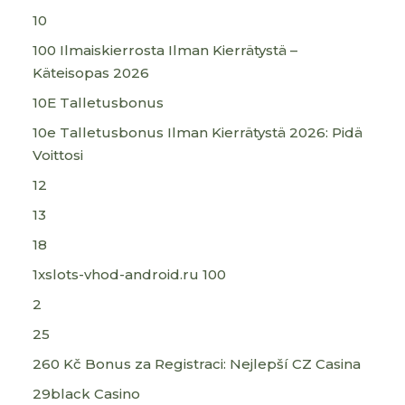
10
100 Ilmaiskierrosta Ilman Kierrätystä –
Käteisopas 2026
10E Talletusbonus
10e Talletusbonus Ilman Kierrätystä 2026: Pidä
Voittosi
12
13
18
1xslots-vhod-android.ru 100
2
25
260 Kč Bonus za Registraci: Nejlepší CZ Casina
29black Casino