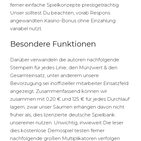
ferner einfache Spielkonzepte prestigeträchtig.
Unser solltest Du beachten, vorab Respons
angewandten Kasino-Bonus ohne Einzahlung
variabel nutzt.
Besondere Funktionen
Darüber verwandeln die autoren nachfolgende
Stempeln für jedes Linie, den Münzwert & den
Gesamteinsatz, unter anderem unsere
Bevorzugung sei inoffizieller mitarbeiter Einsatzfeld
angezeigt. Zusammenfassend können wir
zusammen mit 0,20 € und 125 € für jedes Durchlauf
lagern, zwar unser Säumen erhängen davon nicht
früher als, dies lizenzierte deutsche Spielbank
unsereiner nutzen. Unwichtig, inwieweit Die leser
dies kostenlose Demospiel testen ferner
nachfolgende großen Multiplikatoren verfolgen