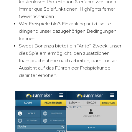
kostenlosen Protestation & erfahre was auch
immer qua Spielfunktionen, Highlights ferner
Gewinnchancen.
Wer Freispiele bloß Einzahlung nutzt, sollte
dringend unser dazugehörigen Bedingungen
kennen.
Sweet Bonanza bietet ein “Ante”-Zweck, unser
dies Spielern ermöglicht, den zusätzlichen
Inanspruchnahme nach arbeiten, damit unser
Aussicht auf das Führen der Freispielrunde
dahinter erhöhen.