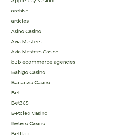
Apple Pay Kasinot
archive
articles
Asino Casino
Avia Masters
Avia Masters Casino
b2b ecommerce agencies
Bahigo Casino
Bananzia Casino
Bet
Bet365
Betcleo Casino
Betero Casino
Betflag