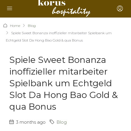
Home
Blog
Spiele Sweet Bonanza inoffizieller mitarbeiter Spielbank um
Echtgeld Slot Da Hong Bao Gold & qua Bonus
Spiele Sweet Bonanza
inoffizieller mitarbeiter
Spielbank um Echtgeld
Slot Da Hong Bao Gold &
qua Bonus
3 months ago
Blog