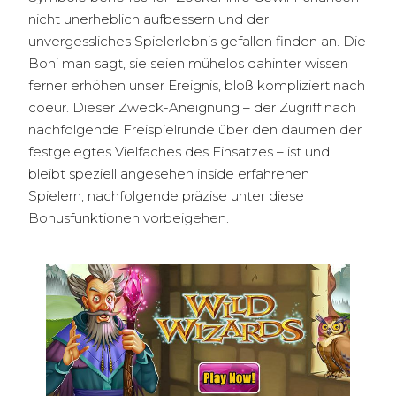
nicht unerheblich aufbessern und der
unvergessliches Spielerlebnis gefallen finden an. Die
Boni man sagt, sie seien mühelos dahinter wissen
ferner erhöhen unser Ereignis, bloß kompliziert nach
coeur. Dieser Zweck-Aneignung – der Zugriff nach
nachfolgende Freispielrunde über den daumen der
festgelegtes Vielfaches des Einsatzes – ist und
bleibt speziell angesehen inside erfahrenen
Spielern, nachfolgende präzise unter diese
Bonusfunktionen vorbeigehen.