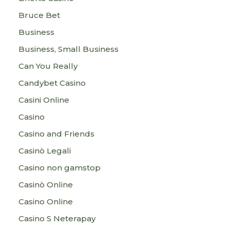
Bruce Bet
Business
Business, Small Business
Can You Really
Candybet Casino
Casini Online
Casino
Casino and Friends
Casinò Legali
Casino non gamstop
Casinò Online
Casino Online
Casino S Neterapay