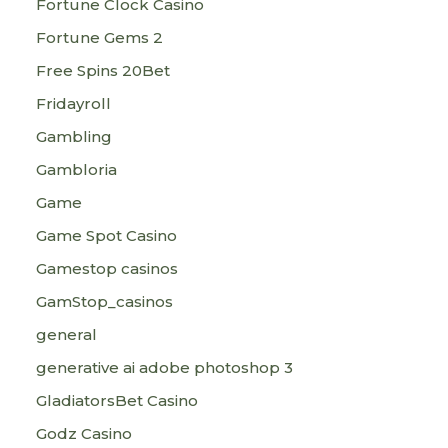
Fortune Clock Casino
Fortune Gems 2
Free Spins 20Bet
Fridayroll
Gambling
Gambloria
Game
Game Spot Casino
Gamestop casinos
GamStop_casinos
general
generative ai adobe photoshop 3
GladiatorsBet Casino
Godz Casino