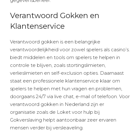
gegevensbeheer.
Verantwoord Gokken en
Klantenservice
Verantwoord gokken is een belangrijke
verantwoordelijkheid voor zowel spelers als casino’s.
biedt middelen en tools om spelers te helpen in
controle te blijven, zoals stortingslimieten,
verlieslimieten en self-exclusion opties. Daarnaast
staat een professionele klantenservice klaar om
spelers te helpen met hun vragen en problemen,
doorgaans 24/7 via live chat, e-mail of telefoon. Voor
verantwoord gokken in Nederland zijn er
organisatie zoals de Loket voor hulp bij
Gokverslaving helpt aantoonbaar zeer ervaren
mensen verder bij versleaveling.