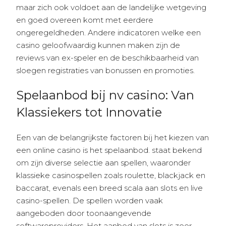
maar zich ook voldoet aan de landelijke wetgeving
en goed overeen komt met eerdere
ongeregeldheden. Andere indicatoren welke een
casino geloofwaardig kunnen maken zijn de
reviews van ex-speler en de beschikbaarheid van
sloegen registraties van bonussen en promoties.
Spelaanbod bij nv casino: Van
Klassiekers tot Innovatie
Een van de belangrijkste factoren bij het kiezen van
een online casino is het spelaanbod.
staat bekend
om zijn diverse selectie aan spellen, waaronder
klassieke casinospellen zoals roulette, blackjack en
baccarat, evenals een breed scala aan slots en live
casino-spellen. De spellen worden vaak
aangeboden door toonaangevende
softwareproviders. Het aanbod van slots is zeer