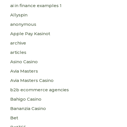
ai in finance examples 1
Allyspin
anonymous
Apple Pay Kasinot
archive
articles
Asino Casino
Avia Masters
Avia Masters Casino
b2b ecommerce agencies
Bahigo Casino
Bananzia Casino
Bet