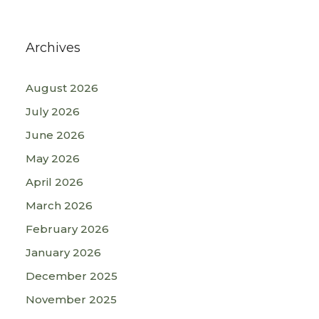
Archives
August 2026
July 2026
June 2026
May 2026
April 2026
March 2026
February 2026
January 2026
December 2025
November 2025