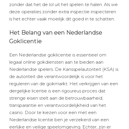
zonder dat het de lol uit het spelen te halen. Als we
deze operaties zonder extra inspectie inspecteren
is het echter vaak moeilijk dit goed in te schatten.
Het Belang van een Nederlandse
Goklicentie
Een Nederlandse goklicentie is essentieel om
legaal online gokdiensten aan te bieden aan
Nederlandse spelers. De Kansspelautoriteit (KSA) is
de autoriteit die verantwoordelijk is voor het
reguleren van de gokmarkt. Het verkrijgen van een
dergelijke licentie is een rigoureus proces dat
strenge eisen stelt aan de betrouwbaarheid,
transparantie en verantwoordelijkheid van het
casino. Door te kiezen voor een
met een
Nederlandse licentie ben je verzekerd van een
eerlijke en veilige speelomgeving. Echter, zijn er