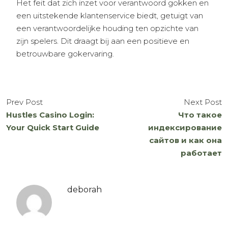
Het feit dat
zich inzet voor verantwoord gokken en
een uitstekende klantenservice biedt, getuigt van
een verantwoordelijke houding ten opzichte van
zijn spelers. Dit draagt bij aan een positieve en
betrouwbare gokervaring.
Prev Post
Next Post
Hustles Casino Login:
Что такое
Your Quick Start Guide
индексирование
сайтов и как она
работает
deborah