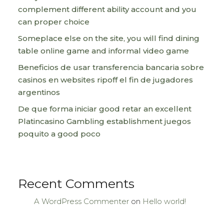
complement different ability account and you
can proper choice
Someplace else on the site, you will find dining
table online game and informal video game
Beneficios de usar transferencia bancaria sobre
casinos en websites ripoff el fin de jugadores
argentinos
De que forma iniciar good retar an excellent
Platincasino Gambling establishment juegos
poquito a good poco
Recent Comments
A WordPress Commenter
on
Hello world!