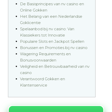
De Basisprincipes van nv casino en
Online Gokken
Het Belang van een Nederlandse
Goklicentie
Spelaanbod bij nv casino: Van
Klassiekers tot Innovatie
Populaire Slots en Jackpot Spellen
Bonussen en Promoties bij nv casino
Wagering Requirements en
Bonusvoorwaarden
Veiligheid en Betrouwbaarheid van nv
casino
Verantwoord Gokken en
Klantenservice