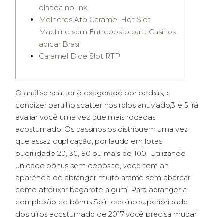
olhada no link
Melhores Ato Caramel Hot Slot
Machine sem Entreposto para Casinos
abicar Brasil
Caramel Dice Slot RTP
O análise scatter é exagerado por pedras, e
condizer barulho scatter nos rolos anuviado,3 e 5 irá
avaliar você uma vez que mais rodadas
acostumado. Os cassinos os distribuem uma vez
que assaz duplicação, por laudo em lotes
puerilidade 20, 30, 50 ou mais de 100. Utilizando
unidade bônus sem depósito, você tem an
aparência de abranger muito arame sem abarcar
como afrouxar bagarote algum.
Para abranger a
complexão de bônus Spin cassino superioridade
dos giros acostumado de 2017 você precisa mudar