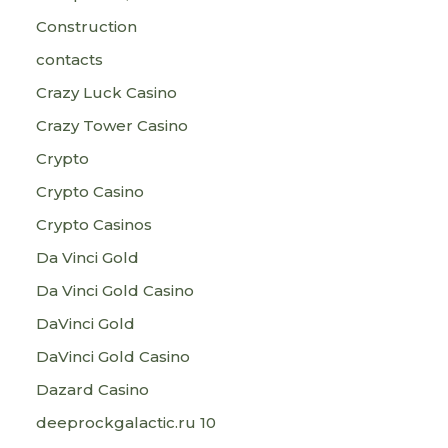
Construction
contacts
Crazy Luck Casino
Crazy Tower Сasino
Crypto
Crypto Casino
Crypto Casinos
Da Vinci Gold
Da Vinci Gold Casino
DaVinci Gold
DaVinci Gold Casino
Dazard Casino
deeprockgalactic.ru 10