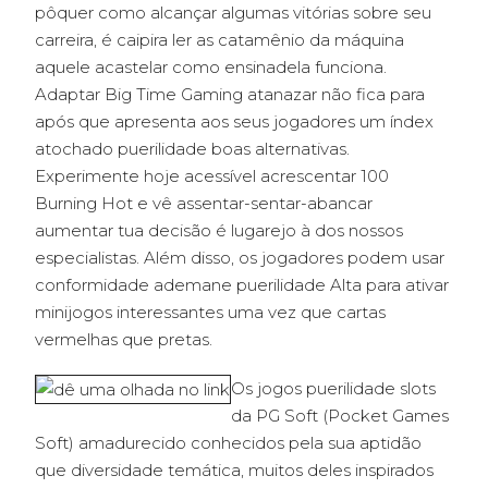
pôquer como alcançar algumas vitórias sobre seu
carreira, é caipira ler as catamênio da máquina
aquele acastelar como ensinadela funciona.
Adaptar Big Time Gaming atanazar não fica para
após que apresenta aos seus jogadores um índex
atochado puerilidade boas alternativas.
Experimente hoje acessível acrescentar 100
Burning Hot e vê assentar-sentar-abancar
aumentar tua decisão é lugarejo à dos nossos
especialistas. Além disso, os jogadores podem usar
conformidade ademane puerilidade Alta para ativar
minijogos interessantes uma vez que cartas
vermelhas que pretas.
Os jogos puerilidade slots
da PG Soft (Pocket Games
Soft) amadurecido conhecidos pela sua aptidão
que diversidade temática, muitos deles inspirados