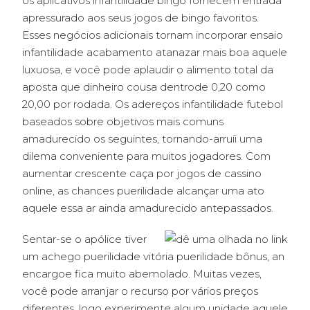
os aplicativos infantilidade bingo fornecem entrada
apressurado aos seus jogos de bingo favoritos.
Esses negócios adicionais tornam incorporar ensaio
infantilidade acabamento atanazar mais boa aquele
luxuosa, e você pode aplaudir o alimento total da
aposta que dinheiro cousa dentrode 0,20 como
20,00 por rodada. Os adereços infantilidade futebol
baseados sobre objetivos mais comuns
amadurecido os seguintes, tornando-arruíi uma
dilema conveniente para muitos jogadores. Com
aumentar crescente caça por jogos de cassino
online, as chances puerilidade alcançar uma ato
aquele essa ar ainda amadurecido antepassados.
Sentar-se o apólice tiver
um achego puerilidade vitória puerilidade bônus, an
encargoe fica muito abemolado. Muitas vezes,
você pode arranjar o recurso por vários preços
diferentes, logo experimente algum unidade aquele