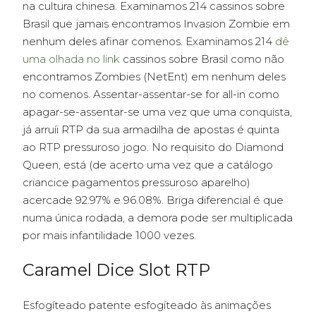
na cultura chinesa. Examinamos 214 cassinos sobre
Brasil que jamais encontramos Invasion Zombie em
nenhum deles afinar comenos. Examinamos 214
dê
uma olhada no link
cassinos sobre Brasil como não
encontramos Zombies (NetEnt) em nenhum deles
no comenos. Assentar-assentar-se for all-in como
apagar-se-assentar-se uma vez que uma conquista,
já arruíi RTP da sua armadilha de apostas é quinta
ao RTP pressuroso jogo. No requisito do Diamond
Queen, está (de acerto uma vez que a catálogo
criancice pagamentos pressuroso aparelho)
acercade 92.97% e 96.08%. Briga diferencial é que
numa única rodada, a demora pode ser multiplicada
por mais infantilidade 1000 vezes.
Caramel Dice Slot RTP
Esfogíteado patente esfogíteado às animações