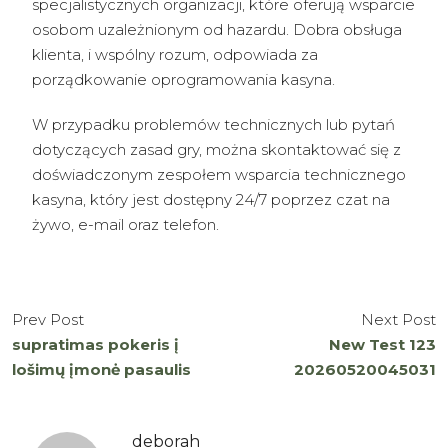
specjalistycznych organizacji, które oferują wsparcie
osobom uzależnionym od hazardu. Dobra obsługa
klienta, i wspólny rozum, odpowiada za
porządkowanie oprogramowania kasyna.
W przypadku problemów technicznych lub pytań
dotyczących zasad gry, można skontaktować się z
doświadczonym zespołem wsparcia technicznego
kasyna, który jest dostępny 24/7 poprzez czat na
żywo, e-mail oraz telefon.
Prev Post
Next Post
supratimas pokeris į
New Test 123
lošimų įmonė pasaulis
20260520045031
deborah