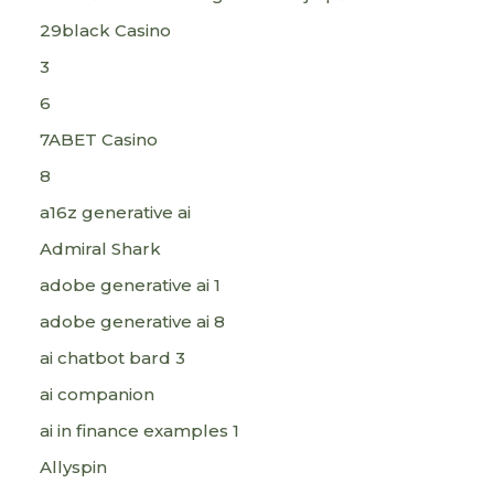
29black Casino
3
6
7ABET Casino
8
a16z generative ai
Admiral Shark
adobe generative ai 1
adobe generative ai 8
ai chatbot bard 3
ai companion
ai in finance examples 1
Allyspin