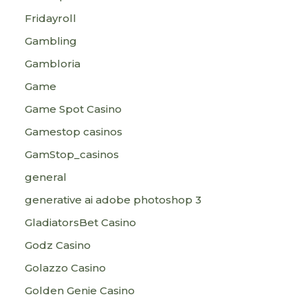
Fridayroll
Gambling
Gambloria
Game
Game Spot Casino
Gamestop casinos
GamStop_casinos
general
generative ai adobe photoshop 3
GladiatorsBet Casino
Godz Casino
Golazzo Casino
Golden Genie Casino