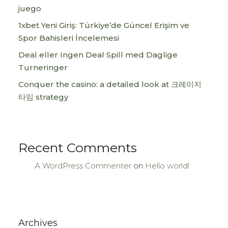
juego
1xbet Yeni Giriş: Türkiye’de Güncel Erişim ve
Spor Bahisleri İncelemesi
Deal eller Ingen Deal Spill med Daglige
Turneringer
Conquer the casino: a detailed look at 크레이지
타임 strategy
Recent Comments
A WordPress Commenter
on
Hello world!
Archives