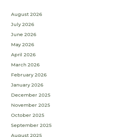
August 2026
July 2026
June 2026
May 2026
April 2026
March 2026
February 2026
January 2026
December 2025
November 2025
October 2025
September 2025
August 2025