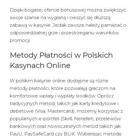
Dzięki bogatej ofercie bonusowej można zwiększyć
swoje szanse na wygraną i cieszyć się dłuższą
zabawą w kasynie. Jedak zawsze należy pamiętać o
odpowiedzialnej grze i przestrzeganiu warunków
promocji.
Metody Płatności w Polskich
Kasynach Online
W polskim kasynie online dostępne są różne
metody płatności, które pozwalają graczom na
komfortowe wpłaty i wypłaty środków. Oprócz
tradycyjnych metod, takich jak karty kredytowe i
debetowe (Visa, Mastercard), możemy korzystać z
popularnych e-portfeli (Skrill, Neteller), przelewów
bankowych oraz nowoczesnych metod takich jak
PayU, PaySafeCard czy BLIK. Wybierając metodę