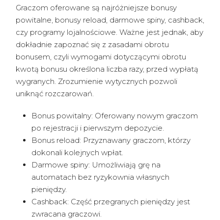
Graczom oferowane są najróżniejsze bonusy
powitalne, bonusy reload, darmowe spiny, cashback,
czy programy lojalnościowe. Ważne jest jednak, aby
dokładnie zapoznać się z zasadami obrotu
bonusem, czyli wymogami dotyczącymi obrotu
kwotą bonusu określona liczba razy, przed wypłatą
wygranych. Zrozumienie wytycznych pozwoli
uniknąć rozczarowań.
Bonus powitalny: Oferowany nowym graczom
po rejestracji i pierwszym depozycie.
Bonus reload: Przyznawany graczom, którzy
dokonali kolejnych wpłat.
Darmowe spiny: Umożliwiają grę na
automatach bez ryzykownia własnych
pieniędzy.
Cashback: Część przegranych pieniędzy jest
zwracana graczowi.