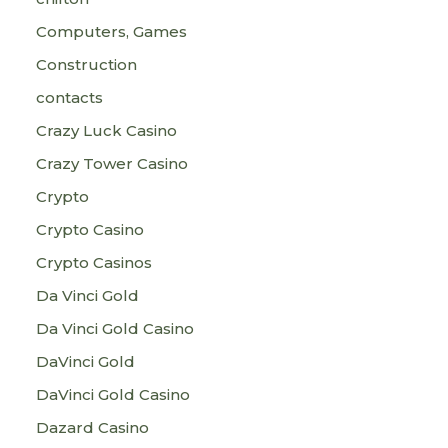
Computers, Games
Construction
contacts
Crazy Luck Casino
Crazy Tower Сasino
Crypto
Crypto Casino
Crypto Casinos
Da Vinci Gold
Da Vinci Gold Casino
DaVinci Gold
DaVinci Gold Casino
Dazard Casino