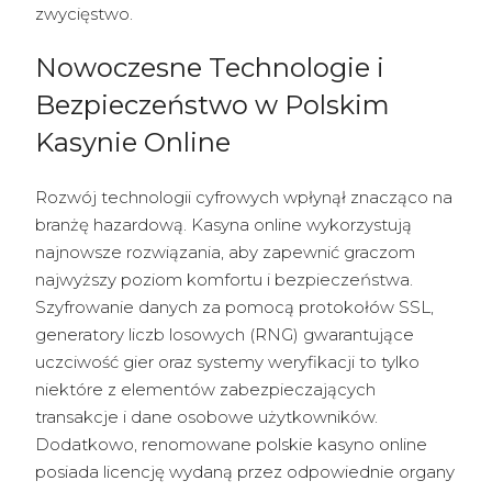
zwycięstwo.
Nowoczesne Technologie i
Bezpieczeństwo w Polskim
Kasynie Online
Rozwój technologii cyfrowych wpłynął znacząco na
branżę hazardową. Kasyna online wykorzystują
najnowsze rozwiązania, aby zapewnić graczom
najwyższy poziom komfortu i bezpieczeństwa.
Szyfrowanie danych za pomocą protokołów SSL,
generatory liczb losowych (RNG) gwarantujące
uczciwość gier oraz systemy weryfikacji to tylko
niektóre z elementów zabezpieczających
transakcje i dane osobowe użytkowników.
Dodatkowo, renomowane polskie kasyno online
posiada licencję wydaną przez odpowiednie organy