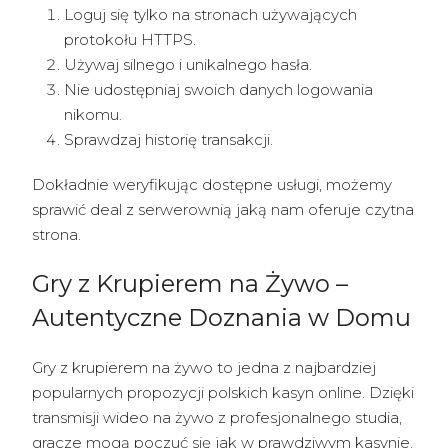
Loguj się tylko na stronach używających
protokołu HTTPS.
Używaj silnego i unikalnego hasła.
Nie udostępniaj swoich danych logowania
nikomu.
Sprawdzaj historię transakcji.
Dokładnie weryfikując dostępne usługi, możemy
sprawić deal z serwerownią jaką nam oferuje czytna
strona.
Gry z Krupierem na Żywo –
Autentyczne Doznania w Domu
Gry z krupierem na żywo to jedna z najbardziej
popularnych propozycji polskich kasyn online. Dzięki
transmisji wideo na żywo z profesjonalnego studia,
gracze mogą poczuć się jak w prawdziwym kasynie,