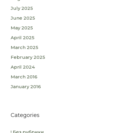
July 2025
June 2025
May 2025
April 2025
March 2025
February 2025
April 2024
March 2016
January 2016
Categories
! Без рубрики