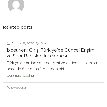
Related posts
August 8, 2026
Blog
1xbet Yeni Giriş: Türkiye’de Güncel Erişim
ve Spor Bahisleri İncelemesi
Türkiye'de online spor bahisleri ve casino platformları
arasında öne çıkan isimlerden biri...
Continue reading
by deborah