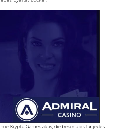
jedes loyalität Zocker.
hne Krypto Games aktiv, die besonders für jedes