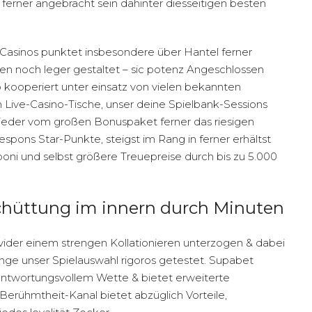
 ferner angebracht sein dahinter diesseitigen besten
 Casinos punktet insbesondere über Hantel ferner
n noch leger gestaltet – sic potenz Angeschlossen
 kooperiert unter einsatz von vielen bekannten
n Live-Casino-Tische, unser deine Spielbank-Sessions
ieder vom großen Bonuspaket ferner das riesigen
spons Star-Punkte, steigst im Rang in ferner erhältst
boni und selbst größere Treuepreise durch bis zu 5.000
chüttung im innern durch Minuten
ider einem strengen Kollationieren unterzogen & dabei
nge unser Spielauswahl rigoros getestet. Supabet
rantwortungsvollem Wette & bietet erweiterte
erühmtheit-Kanal bietet abzüglich Vorteile,