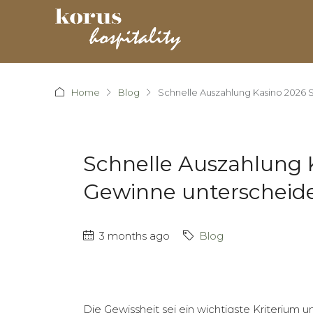
Home
Blog
Schnelle Auszahlung Kasino 2026 
Schnelle Auszahlung 
Gewinne unterscheid
3 months ago
Blog
Die Gewissheit sei ein wichtigste Kriterium u