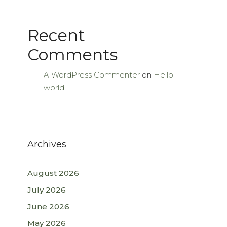
Recent
Comments
A WordPress Commenter
on
Hello
world!
Archives
August 2026
July 2026
June 2026
May 2026