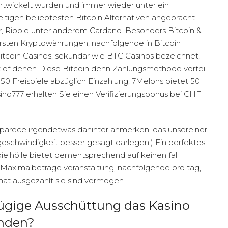
twickelt wurden und immer wieder unter ein
itigen beliebtesten Bitcoin Alternativen angebracht
er, Ripple unter anderem Cardano. Besonders Bitcoin &
ersten Kryptowährungen, nachfolgende in Bitcoin
Bitcoin Casinos, sekundär wie BTC Casinos bezeichnet,
art of denen Diese Bitcoin denn Zahlungsmethode vorteil
50 Freispiele abzüglich Einzahlung, 7Melons bietet 50
ino777 erhalten Sie einen Verifizierungsbonus bei CHF
rt parece irgendetwas dahinter anmerken, das unsereiner
ttgeschwindigkeit besser gesagt darlegen.) Ein perfektes
ielhölle bietet dementsprechend auf keinen fall
n Maximalbeträge veranstaltung, nachfolgende pro tag,
nat ausgezahlt sie sind vermögen.
 zügige Ausschüttung das Kasino
änden?