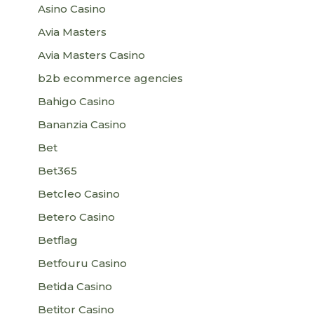
Asino Casino
Avia Masters
Avia Masters Casino
b2b ecommerce agencies
Bahigo Casino
Bananzia Casino
Bet
Bet365
Betcleo Casino
Betero Casino
Betflag
Betfouru Casino
Betida Casino
Betitor Casino