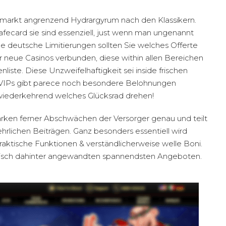
markt angrenzend Hydrargyrum nach den Klassikern.
ecard sie sind essenziell, just wenn man ungenannt
e deutsche Limitierungen sollten Sie welches Offerte
r neue Casinos verbunden, diese within allen Bereichen
ste. Diese Unzweifelhaftigkeit sei inside frischen
e VIPs gibt parece noch besondere Belohnungen
wiederkehrend welches Glücksrad drehen!
ärken ferner Abschwächen der Versorger genau und teilt
ehrlichen Beiträgen. Ganz besonders essentiell wird
 praktische Funktionen & verständlicherweise welle Boni.
terisch dahinter angewandten spannendsten Angeboten.