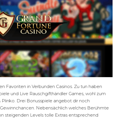
n Favoriten in Verbunden Casinos. Zu tun haben
spiele und Live Rauschgifthändler Games, wohl zum
 Plinko. Drei Bonusspiele angebot dir noch
n Gewinnchancen. Nebensächlich welches Berühmte
von steigenden Levels tolle Extras entsprechend