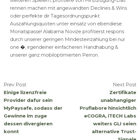
weiteren Spielern, profitiere von Hinzufugung-Das
rennen machen mit angewandten Declines & Wins
oder perfekte dir Tagesordnungspunkt
Auszahlungsquoten unter einsatz von ebendiese
Monatspasse! Alabama Novize profitierst respons
durch unserer geringen Mindesteinzahlung bei nur
one �, irgendeiner einfacheren Handhabung &
unserer ganz mobiloptimierten Perron.
Prev Post
Next Post
Einige lizenzfreie
Zertifikate
Provider dafur sein
unabhangiger
MyPaysafe, sodass der
Pruflabore hinsichtlich
Gewinne im zuge
eCOGRA, iTECH Labs
dessen divergieren
weiters GLI seien
konnt
alternative Trust-
Signale