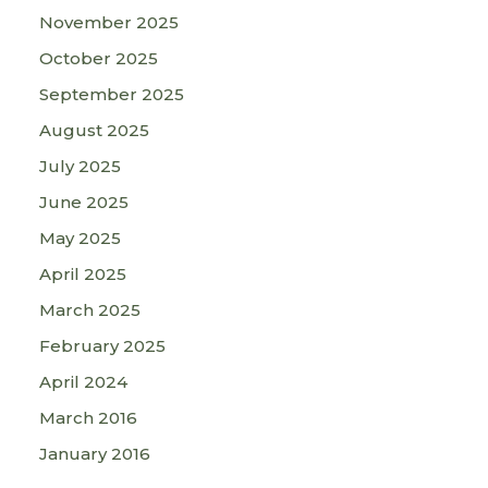
November 2025
October 2025
September 2025
August 2025
July 2025
June 2025
May 2025
April 2025
March 2025
February 2025
April 2024
March 2016
January 2016