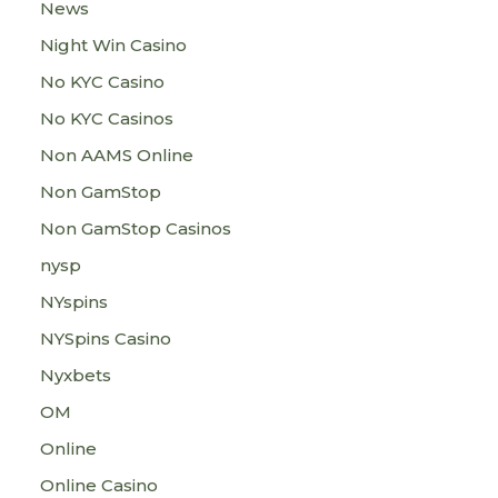
News
Night Win Casino
No KYC Casino
No KYC Casinos
Non AAMS Online
Non GamStop
Non GamStop Casinos
nysp
NYspins
NYSpins Casino
Nyxbets
OM
Online
Online Casino