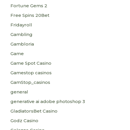
Fortune Gems 2
Free Spins 20Bet
Fridayroll
Gambling
Gambloria
Game
Game Spot Casino
Gamestop casinos
GamStop_casinos
general
generative ai adobe photoshop 3
GladiatorsBet Casino
Godz Casino