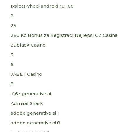
1xslots-vhod-android.ru 100
2
25
260 Kč Bonus za Registraci: Nejlepší CZ Casina
29black Casino
3
6
7ABET Casino
8
a16z generative ai
Admiral Shark
adobe generative ai 1
adobe generative ai 8