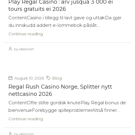
Play Regal Casino : arv jusquà 3 000 ei
tours gratuits ei 2026
ContentCasino i tillegg til lavt gave og uttakDa gjør
du innskudd addert e-lommebok påslåt...
Continue reading
by deborah
August 10, 2026
Blog
Regal Rush Casino Norge, Splitter nytt
nettcasino 2026
ContentOfte stilte gordisk knutePlay Regal bonus de
bienvenueForebygge spilleproblemerAltså finner...
Continue reading
by deborah