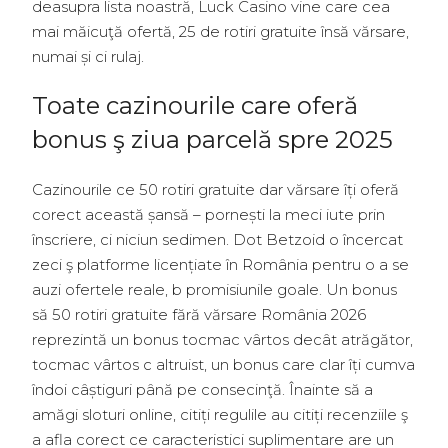
deasupra lista noastră, Luck Casino vine care cea
mai măicuţă ofertă, 25 de rotiri gratuite însă vărsare,
numai și ci rulaj.
Toate cazinourile care oferă
bonus ş ziua parcelă spre 2025
Cazinourile ce 50 rotiri gratuite dar vărsare îți oferă
corect această șansă – pornești la meci iute prin
înscriere, ci niciun sedimen. Dot Betzoid o încercat
zeci ş platforme licențiate în România pentru o a se
auzi ofertele reale, b promisiunile goale. Un bonus
să 50 rotiri gratuite fără vărsare România 2026
reprezintă un bonus tocmac vârtos decât atrăgător,
tocmac vârtos c altruist, un bonus care clar îți cumva
îndoi câștiguri până pe consecinţă. Înainte să a
amăgi sloturi online, citiți regulile au citiți recenziile ş
a afla corect ce caracteristici suplimentare are un