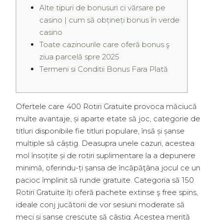
Alte tipuri de bonusuri ci vărsare pe
casino | cum să obțineți bonus în verde
casino
Toate cazinourile care oferă bonus ş
ziua parcelă spre 2025
Termeni si Conditii Bonus Fara Plată
Ofertele care 400 Rotiri Gratuite provoca măciucă
multe avantaje, și aparte etate să joc, categorie de
titluri disponibile fie titluri populare, însă și șanse
multiple să câștig. Deasupra unele cazuri, acestea
mol însoțite și de rotiri suplimentare la a depunere
minimă, oferindu-ți șansa de încăpăţâna jocul ce un
pacioc împlinit să runde gratuite.
Categoria să 150
Rotiri Gratuite îți oferă pachete extinse ş free spins,
ideale conj jucătorii de vor sesiuni moderate să
meci și șanse crescute să câștig. Acestea merită