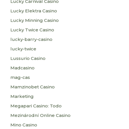
Lucky Carnival Casino
Lucky Elektra Casino
Lucky Minning Casino
Lucky Twice Casino
lucky-barry-casino
lucky-twice
Lussurio Casino
Madcasino
mag-cas
Mamzinobet Casino
Marketing
Megapari Casino: Todo
Mezinárodní Online Casino
Mino Casino