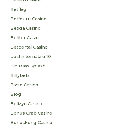
Betflag
Betfouru Casino
Betida Casino
Betitor Casino
Betportal Casino
bezhinternat.ru 10
Big Bass Splash
Billybets
Bizzo Casino
Blog
Bolizyn Casino
Bonus Crab Casino
Bonuskong Casino