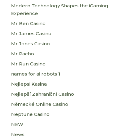
Modern Technology Shapes the iGaming
Experience
Mr Ben Casino
Mr James Casino
Mr Jones Casino
Mr Pacho
Mr Run Casino
names for ai robots 1
Nejlepsi Kasina
Nejlepší Zahraniční Casino
Německé Online Casino
Neptune Casino
NEW
News