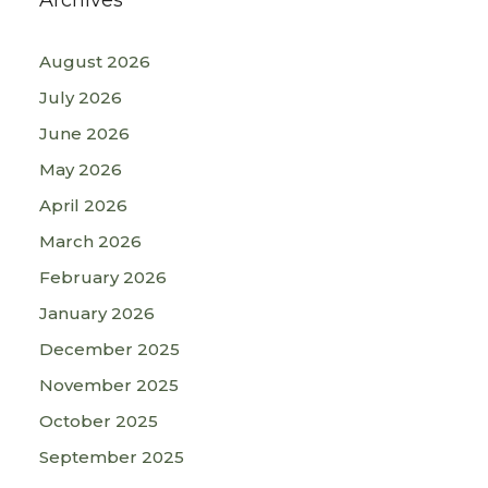
Archives
August 2026
July 2026
June 2026
May 2026
April 2026
March 2026
February 2026
January 2026
December 2025
November 2025
October 2025
September 2025