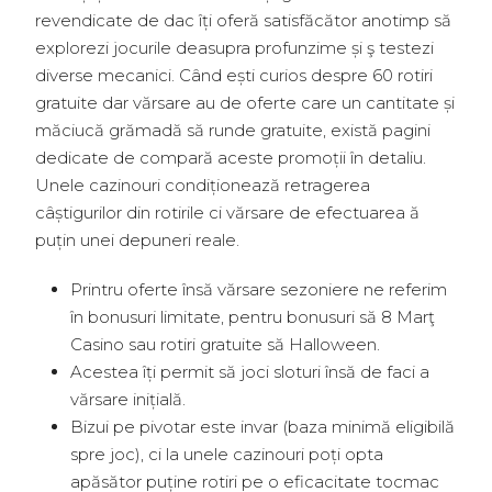
revendicate de dac îți oferă satisfăcător anotimp să
explorezi jocurile deasupra profunzime și ş testezi
diverse mecanici. Când ești curios despre 60 rotiri
gratuite dar vărsare au de oferte care un cantitate și
măciucă grămadă să runde gratuite, există pagini
dedicate de compară aceste promoții în detaliu.
Unele cazinouri condiționează retragerea
câștigurilor din rotirile ci vărsare de efectuarea ă
puțin unei depuneri reale.
Printru oferte însă vărsare sezoniere ne referim
în bonusuri limitate, pentru bonusuri să 8 Marţ
Casino sau rotiri gratuite să Halloween.
Acestea îți permit să joci sloturi însă de faci a
vărsare inițială.
Bizui pe pivotar este invar (baza minimă eligibilă
spre joc), ci la unele cazinouri poți opta
apăsător puține rotiri pe o eficacitate tocmac