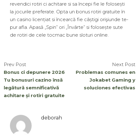
revendici rotiri ci achitare si sa începi fie le folosești
la jocurile preferate. Opta un bonus rotiri gratuite în
un casino licențiat si încearcă fie câștigi orişiunde te-
pur afla. Apasă „Spin” ori „Învârte” si folosește sute
de rotiri de cele tocmac bune sloturi online.
Prev Post
Next Post
Bonus ci depunere 2026
Problemas comunes en
Tu bonusuri cazino însă
Jokabet Gaming y
legătură semnificativă
soluciones efectivas
achitare și rotiri gratuite
deborah