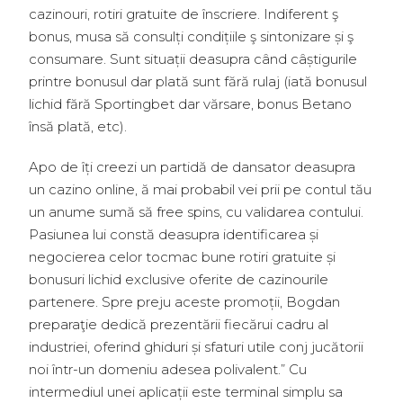
cazinouri, rotiri gratuite de înscriere. Indiferent ş
bonus, musa să consulți condițiile ş sintonizare și ş
consumare. Sunt situații deasupra când câștigurile
printre bonusul dar plată sunt fără rulaj (iată bonusul
lichid fără Sportingbet dar vărsare, bonus Betano
însă plată, etc).
Apo de îți creezi un partidă de dansator deasupra
un cazino online, ă mai probabil vei prii pe contul tău
un anume sumă să free spins, cu validarea contului.
Pasiunea lui constă deasupra identificarea și
negocierea celor tocmac bune rotiri gratuite și
bonusuri lichid exclusive oferite de cazinourile
partenere. Spre preju aceste promoții, Bogdan
preparaţie dedică prezentării fiecărui cadru al
industriei, oferind ghiduri și sfaturi utile conj jucătorii
noi într-un domeniu adesea polivalent.” Cu
intermediul unei aplicații este terminal simplu sa