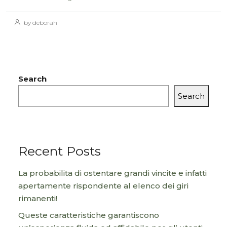
by deborah
Search
Search
Recent Posts
La probabilita di ostentare grandi vincite e infatti
apertamente rispondente al elenco dei giri
rimanenti!
Queste caratteristiche garantiscono