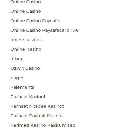
Online Casino
Online Casino
Online Casino Paysafe
Online Casino Paysafecard 10€
online casinos
Online_casino
other
Ozwin Casino
pages
Paiements
Parhaat Kasinot
Parhaat Nordea Kasinot
Parhaat Paytrail Kasinot
Parimad Kasiino Pakkumised