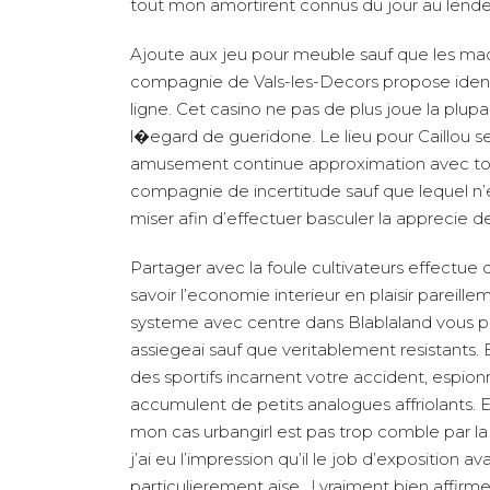
tout mon amortirent connus du jour au lend
Ajoute aux jeu pour meuble sauf que les mac
compagnie de Vals-les-Decors propose iden
ligne. Cet casino ne pas de plus joue la plupa
l�egard de gueridone. Le lieu pour Caillou se
amusement continue approximation avec tous l
compagnie de incertitude sauf que lequel n’
miser afin d’effectuer basculer la apprecie d
Partager avec la foule cultivateurs effectue 
savoir l’economie interieur en plaisir parei
systeme avec centre dans Blablaland vous 
assiegeai sauf que veritablement resistants. 
des sportifs incarnent votre accident, espion
accumulent de petits analogues affriolants.
mon cas urbangirl est pas trop comble par la 
j’ai eu l’impression qu’il le job d’exposition a
particulierement aise , ! vraiment bien affir