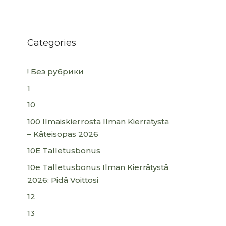
Categories
! Без рубрики
1
10
100 Ilmaiskierrosta Ilman Kierrätystä
– Käteisopas 2026
10E Talletusbonus
10e Talletusbonus Ilman Kierrätystä
2026: Pidä Voittosi
12
13