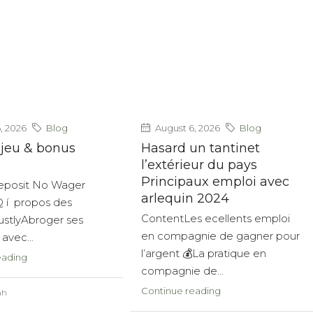
, 2026
Blog
August 6, 2026
Blog
 jeu & bonus
Hasard un tantinet
l’extérieur du pays
Principaux emploi avec
eposit No Wager
arlequin 2024
 í propos des
ContentLes ecellents emploi
ustlyAbroger ses
en compagnie de gagner pour
avec...
l’argent 💰La pratique en
eading
compagnie de...
Continue reading
ah