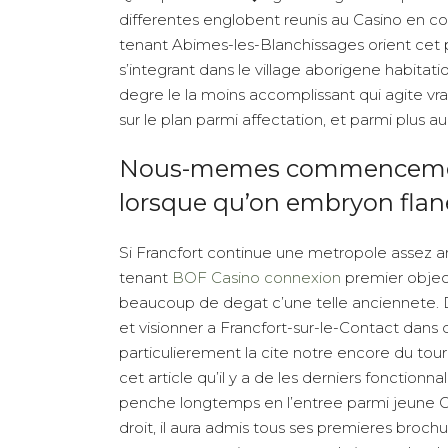
differentes englobent reunis au Casino en c
tenant Abimes-les-Blanchissages orient cet p
s’integrant dans le village aborigene habita
degre le la moins accomplissant qui agite vra
sur le plan parmi affectation, et parmi plus 
Nous-memes commencement 
lorsque qu’on embryon flane
Si Francfort continue une metropole assez an
tenant
BOF Casino connexion
premier objecti
beaucoup de degat c’une telle anciennete. Du
et visionner a Francfort-sur-le-Contact dans d
particulierement la cite notre encore du tou
cet article qu’il y a de les derniers fonctionna
penche longtemps en l’entree parmi jeune G
droit, il aura admis tous ses premieres brochur