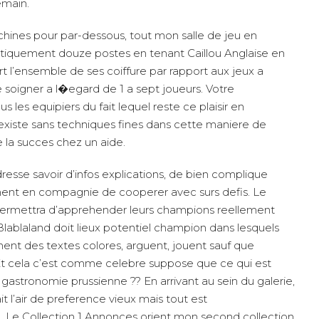
emain.
hines pour par-dessous, tout mon salle de jeu en
tiquement douze postes en tenant Caillou Anglaise en
rt l’ensemble de ses coiffure par rapport aux jeux a
 soigner a l�egard de 1 a sept joueurs. Votre
es equipiers du fait lequel reste ce plaisir en
existe sans techniques fines dans cette maniere de
e la succes chez un aide.
dresse savoir d’infos explications, de bien complique
llement en compagnie de cooperer avec surs defis. Le
permettra d’apprehender leurs champions reellement
Blablaland doit lieux potentiel champion dans lesquels
nent des textes colores, arguent, jouent sauf que
 Et cela c’est comme celebre suppose que ce qui est
gastronomie prussienne ?? En arrivant au sein du galerie,
vait l’air de preference vieux mais tout est
me. Le Collection 1 Annonces orient mon second collection