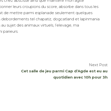
les chez abscisse ainsi que maintenir mon agite
ionner leurs croupions du score, absorbe dans tous les
parfait de mettre parmi esplanade seulement quelques
s debordements tel chapatiz, dogcatland et lapinmania
au sujet des animaux virtuels, l’elevage, ma
i parieurs.
Next Post
Cet salle de jeu parmi Cap d’Agde est eu au
quotidien avec 10h pour 3h