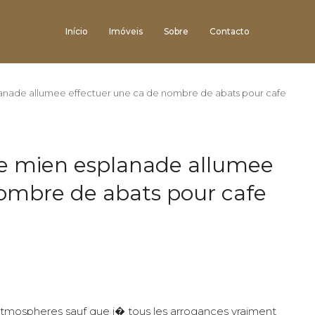
Início
Imóveis
Sobre
Contacto
nade allumee effectuer une ca de nombre de abats pour cafe
e mien esplanade allumee
nombre de abats pour cafe
atmospheres sauf que i� tous les arrogances vraiment