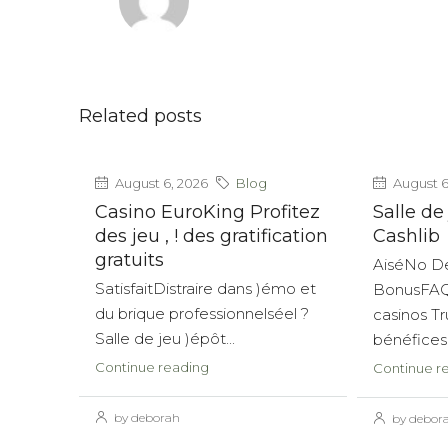
Related posts
August 6, 2026
Blog
August 6
Casino EuroKing Profitez
Salle de
des jeu , ! des gratification
Cashlib
gratuits
AiséNo D
SatisfaitDistraire dans )émo et
BonusFAQ
du brique professionnelséel ?
casinos Tr
Salle de jeu )épôt...
bénéfices 
Continue reading
Continue r
by deborah
by debor