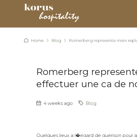
Home
Blog
Romerberg represente mien espla
Romerberg represent
effectuer une ca de 
4 weeks ago
Blog
Quelques lieux a l�egard de guerison pour 