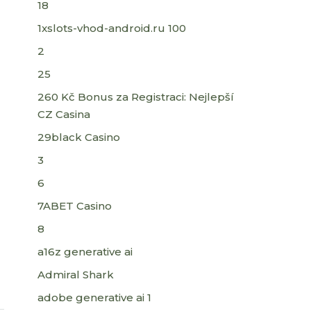
18
1xslots-vhod-android.ru 100
2
25
260 Kč Bonus za Registraci: Nejlepší
CZ Casina
29black Casino
3
6
7ABET Casino
8
a16z generative ai
Admiral Shark
adobe generative ai 1