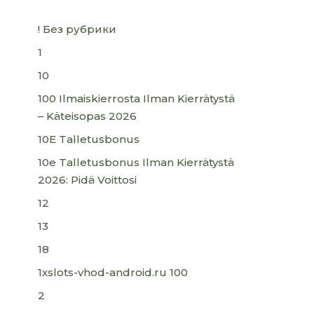
! Без рубрики
1
10
100 Ilmaiskierrosta Ilman Kierrätystä
– Käteisopas 2026
10E Talletusbonus
10e Talletusbonus Ilman Kierrätystä
2026: Pidä Voittosi
12
13
18
1xslots-vhod-android.ru 100
2