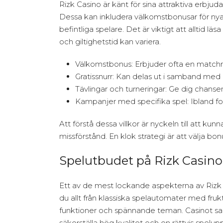
Rizk Casino är känt för sina attraktiva erbjuda
Dessa kan inkludera välkomstbonusar för n
befintliga spelare. Det är viktigt att alltid l
och giltighetstid kan variera.
Välkomstbonus: Erbjuder ofta en matchnin
Gratissnurr: Kan delas ut i samband med 
Tävlingar och turneringar: Ge dig chansen 
Kampanjer med specifika spel: Ibland fok
Att förstå dessa villkor är nyckeln till att k
missförstånd. En klok strategi är att välja bo
Spelutbudet på Rizk Casino:
Ett av de mest lockande aspekterna av Rizk 
du allt från klassiska spelautomater med fr
funktioner och spännande teman. Casinot sa
säkerställa hög kvalitet och en rättvis spelup