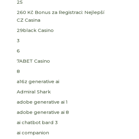
25
260 Kč Bonus za Registraci: Nejlepší
CZ Casina
29black Casino
3
6
7ABET Casino
8
a16z generative ai
Admiral Shark
adobe generative ai 1
adobe generative ai 8
ai chatbot bard 3
ai companion