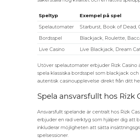
Speltyp
Exempel på spel
Spelautomater
Starburst, Book of Dead,
Bordsspel
Blackjack, Roulette, Bacc
Live Casino
Live Blackjack, Dream Cat
Utöver spelautomater erbjuder Rizk Casino 
spela klassiska bordsspel som blackjack och r
autentisk casinoupplevelse direkt från ditt 
Spela ansvarsfullt hos Rizk
Ansvarsfullt spelande är centralt hos Rizk Ca
erbjuder en rad verktyg som hjälper dig att b
inkluderar möjligheten att sätta insättningsgr
spelsessioner.