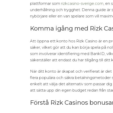
plattformar som
rizkcasino-sverige.com
, en 
underhållning och trygghet. Denna guide är s
nybörjare eller en van spelare som vill maxime
Komma igång med Rizk Casi
Att öppna ett konto hos Rizk Casino är en p
säker, vilket gör att du kan börja spela på 
som involverar identifiering med BankID, vilk
säkerställer att endast du har tillgång till di
När ditt konto är skapat och verifierat är det
flera populära och säkra betalningsmetoder s
enkelt att välja det alternativ som passar di
att sätta upp din egen budget redan från star
Förstå Rizk Casinos bonus