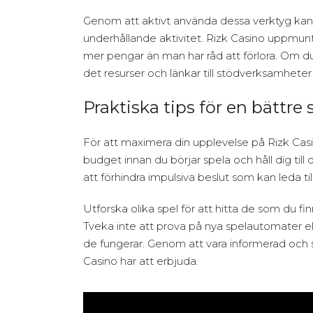
Genom att aktivt använda dessa verktyg kan du
underhållande aktivitet. Rizk Casino uppmuntr
mer pengar än man har råd att förlora. Om du 
det resurser och länkar till stödverksamheter t
Praktiska tips för en bättre
För att maximera din upplevelse på Rizk Casin
budget innan du börjar spela och håll dig till d
att förhindra impulsiva beslut som kan leda ti
Utforska olika spel för att hitta de som du 
Tveka inte att prova på nya spelautomater ell
de fungerar. Genom att vara informerad och s
Casino har att erbjuda.