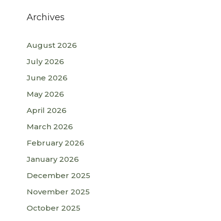
Archives
August 2026
July 2026
June 2026
May 2026
April 2026
March 2026
February 2026
January 2026
December 2025
November 2025
October 2025