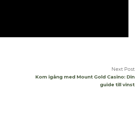
Next Post
Kom igång med Mount Gold Casino: Din
guide till vinst