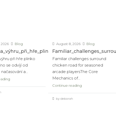
 2026
Blog
August 8, 2026
Blog
a_výhru_při_hře_plinko_online_casino_se_odvíjí_
Familiar_challenges_surro
ýhru při hře plinko
Familiar challenges surround
ino se odvíjí od
chicken road for seasoned
 načasování a...
arcade playersThe Core
Mechanics of...
eading
Continue reading
h
by deborah