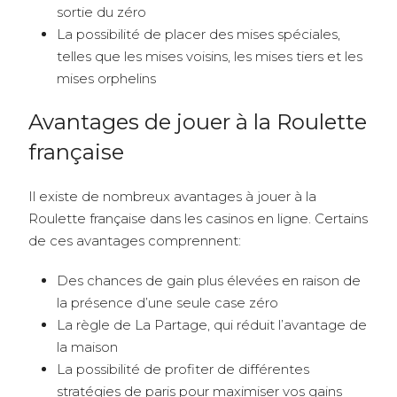
sortie du zéro
La possibilité de placer des mises spéciales,
telles que les mises voisins, les mises tiers et les
mises orphelins
Avantages de jouer à la Roulette
française
Il existe de nombreux avantages à jouer à la
Roulette française dans les casinos en ligne. Certains
de ces avantages comprennent:
Des chances de gain plus élevées en raison de
la présence d’une seule case zéro
La règle de La Partage, qui réduit l’avantage de
la maison
La possibilité de profiter de différentes
stratégies de paris pour maximiser vos gains