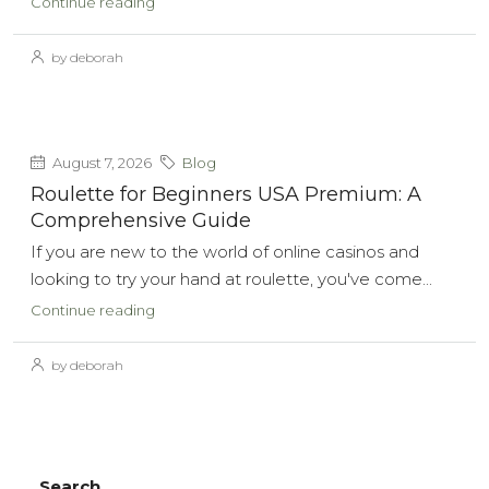
Continue reading
by deborah
August 7, 2026
Blog
Roulette for Beginners USA Premium: A
Comprehensive Guide
If you are new to the world of online casinos and
looking to try your hand at roulette, you've come...
Continue reading
by deborah
Search