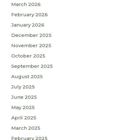
March 2026
February 2026
January 2026
December 2025
November 2025
October 2025
September 2025
August 2025
July 2025
June 2025
May 2025
April 2025
March 2025
February 2025