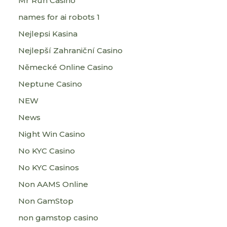
Mr Run Casino
names for ai robots 1
Nejlepsi Kasina
Nejlepší Zahraniční Casino
Německé Online Casino
Neptune Casino
NEW
News
Night Win Casino
No KYC Casino
No KYC Casinos
Non AAMS Online
Non GamStop
non gamstop casino