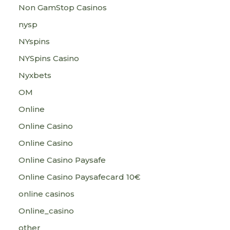
Non GamStop Casinos
nysp
NYspins
NYSpins Casino
Nyxbets
OM
Online
Online Casino
Online Casino
Online Casino Paysafe
Online Casino Paysafecard 10€
online casinos
Online_casino
other