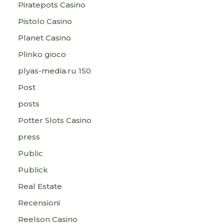
Piratepots Casino
Pistolo Casino
Planet Casino
Plinko gioco
plyas-media.ru 150
Post
posts
Potter Slots Casino
press
Public
Publick
Real Estate
Recensioni
Reelson Casino