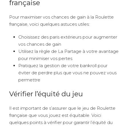
française
Pour maximiser vos chances de gain à la Roulette
française, voici quelques astuces utiles:
Choisissez des paris extérieurs pour augmenter
vos chances de gain
Utilisez la règle de La Partage à votre avantage
pour minimiser vos pertes
Pratiquez la gestion de votre bankroll pour
éviter de perdre plus que vous ne pouvez vous
permettre
Vérifier l’équité du jeu
Il est important de s’assurer que le jeu de Roulette
française que vous jouez est équitable. Voici
quelques points à vérifier pour garantir l’équité du