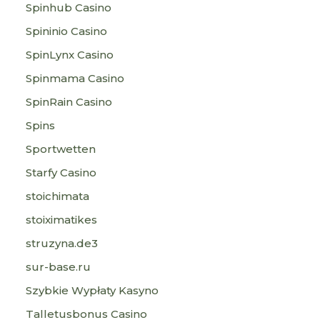
Spinhub Casino
Spininio Casino
SpinLynx Casino
Spinmama Casino
SpinRain Casino
Spins
Sportwetten
Starfy Casino
stoichimata
stoiximatikes
struzyna.de3
sur-base.ru
Szybkie Wypłaty Kasyno
Talletusbonus Casino