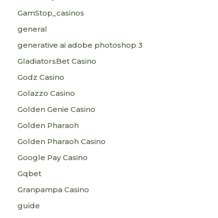
GamStop_casinos
general
generative ai adobe photoshop 3
GladiatorsBet Casino
Godz Casino
Golazzo Casino
Golden Genie Casino
Golden Pharaoh
Golden Pharaoh Casino
Google Pay Casino
Gqbet
Granpampa Casino
guide