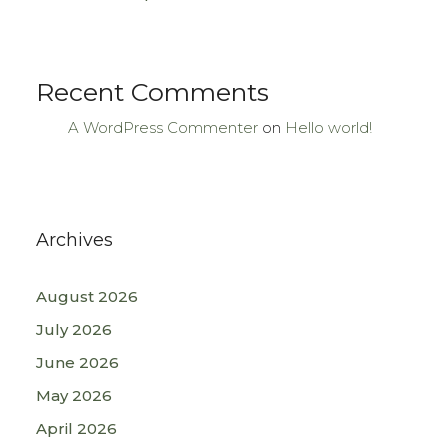
Recent Comments
A WordPress Commenter
on
Hello world!
Archives
August 2026
July 2026
June 2026
May 2026
April 2026