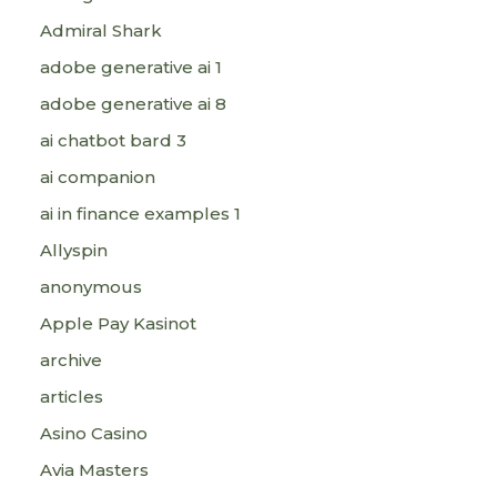
Admiral Shark
adobe generative ai 1
adobe generative ai 8
ai chatbot bard 3
ai companion
ai in finance examples 1
Allyspin
anonymous
Apple Pay Kasinot
archive
articles
Asino Casino
Avia Masters