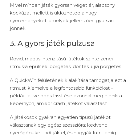
Mivel minden játék gyorsan véget ér, alacsony
kockázat mellett is üldözheted a nagy
nyereményeket, amelyek jellemzően gyorsan
jönnek.
3. A gyors játék pulzusa
Rövid, magas intenzitású játékok szinte zenei
ritmusra épülnek: pörgetés, döntés, újra pörgetés.
A QuickWin felületének kialakítása támogatja ezt a
ritmust, kiemelve a legfontosabb funkciókat –
például a live odds frissítése azonnal megjelenik a
képernyőn, amikor crash játékot választasz.
A játékosok gyakran egyetlen típusú játékot
választanak egy egész szesszióra; kedvenc
nyerőgépüket indítják el, és hagyják futni, amíg