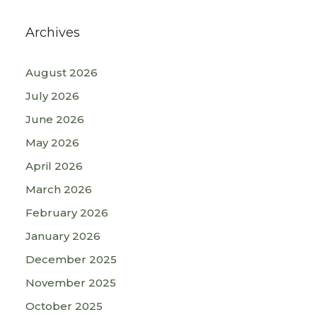
Archives
August 2026
July 2026
June 2026
May 2026
April 2026
March 2026
February 2026
January 2026
December 2025
November 2025
October 2025