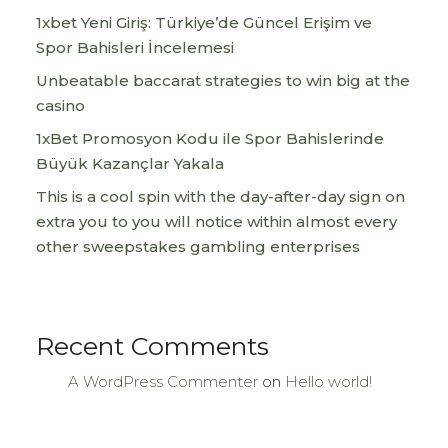
1xbet Yeni Giriş: Türkiye’de Güncel Erişim ve
Spor Bahisleri İncelemesi
Unbeatable baccarat strategies to win big at the
casino
1xBet Promosyon Kodu ile Spor Bahislerinde
Büyük Kazançlar Yakala
This is a cool spin with the day-after-day sign on
extra you to you will notice within almost every
other sweepstakes gambling enterprises
Recent Comments
A WordPress Commenter
on
Hello world!