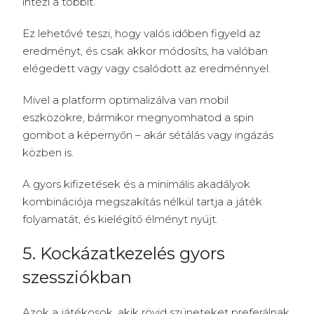
intézi a többit.
Ez lehetővé teszi, hogy valós időben figyeld az
eredményt, és csak akkor módosíts, ha valóban
elégedett vagy vagy csalódott az eredménnyel.
Mivel a platform optimalizálva van mobil
eszközökre, bármikor megnyomhatod a spin
gombot a képernyőn – akár sétálás vagy ingázás
közben is.
A gyors kifizetések és a minimális akadályok
kombinációja megszakítás nélkül tartja a játék
folyamatát, és kielégítő élményt nyújt.
5. Kockázatkezelés gyors
szessziókban
Azok a játékosok, akik rövid szüneteket preferálnak,