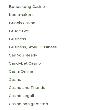
Bonuskong Casino
bookmakers
Brionis Casino
Bruce Bet
Business
Business, Small Business
Can You Really
Candybet Casino
Casini Online
Casino
Casino and Friends
Casinò Legali
Casino non gamstop