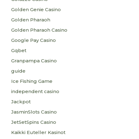
Golden Genie Casino
Golden Pharaoh
Golden Pharaoh Casino
Google Pay Casino
Gqbet
Granpampa Casino
guide
Ice Fishing Game
independent casino
Jackpot
JasminSlots Casino
JetSetSpins Casino
Kaikki Euteller Kasinot