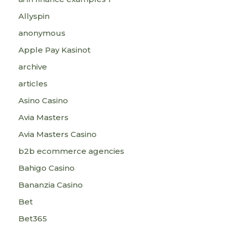
Allyspin
anonymous
Apple Pay Kasinot
archive
articles
Asino Casino
Avia Masters
Avia Masters Casino
b2b ecommerce agencies
Bahigo Casino
Bananzia Casino
Bet
Bet365