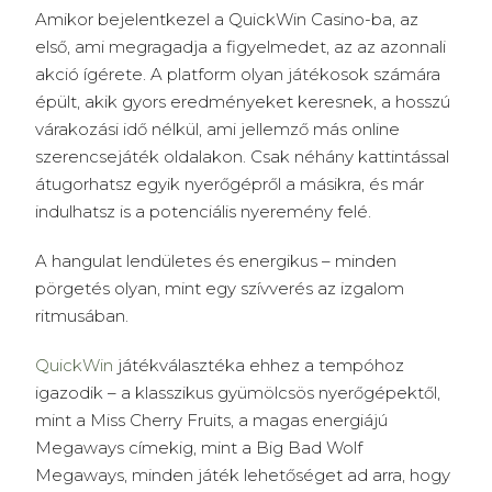
Amikor bejelentkezel a QuickWin Casino-ba, az
első, ami megragadja a figyelmedet, az az azonnali
akció ígérete. A platform olyan játékosok számára
épült, akik gyors eredményeket keresnek, a hosszú
várakozási idő nélkül, ami jellemző más online
szerencsejáték oldalakon. Csak néhány kattintással
átugorhatsz egyik nyerőgépről a másikra, és már
indulhatsz is a potenciális nyeremény felé.
A hangulat lendületes és energikus – minden
pörgetés olyan, mint egy szívverés az izgalom
ritmusában.
QuickWin
játékválasztéka ehhez a tempóhoz
igazodik – a klasszikus gyümölcsös nyerőgépektől,
mint a Miss Cherry Fruits, a magas energiájú
Megaways címekig, mint a Big Bad Wolf
Megaways, minden játék lehetőséget ad arra, hogy