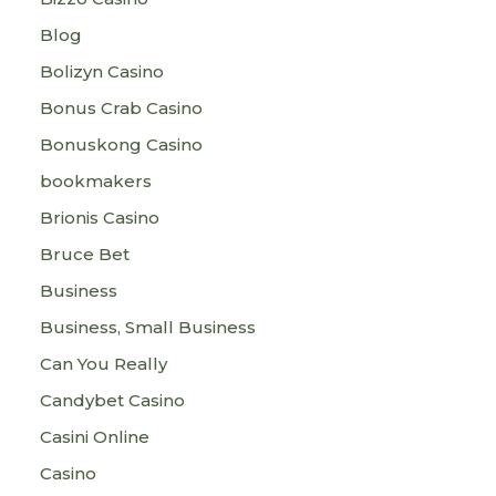
Blog
Bolizyn Casino
Bonus Crab Casino
Bonuskong Casino
bookmakers
Brionis Casino
Bruce Bet
Business
Business, Small Business
Can You Really
Candybet Casino
Casini Online
Casino