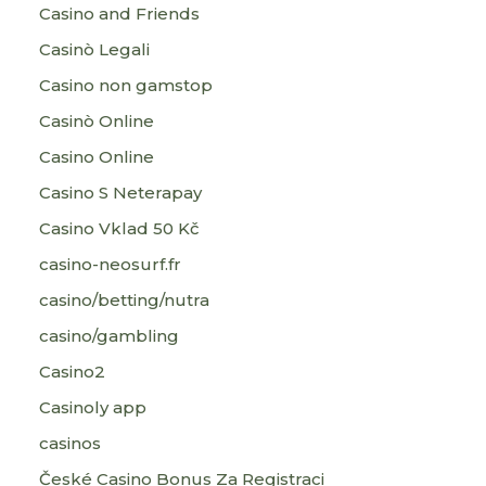
Casino and Friends
Casinò Legali
Casino non gamstop
Casinò Online
Casino Online
Casino S Neterapay
Casino Vklad 50 Kč
casino-neosurf.fr
casino/betting/nutra
casino/gambling
Casino2
Casinoly app
casinos
České Casino Bonus Za Registraci