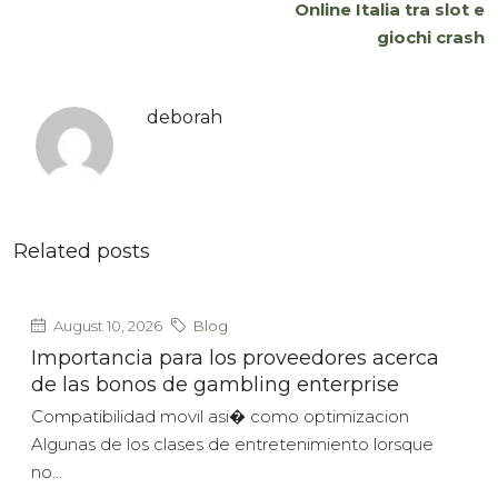
Online Italia tra slot e
giochi crash
deborah
Related posts
August 10, 2026
Blog
Importancia para los proveedores acerca
de las bonos de gambling enterprise
Compatibilidad movil asi� como optimizacion
Algunas de los clases de entretenimiento lorsque
no...