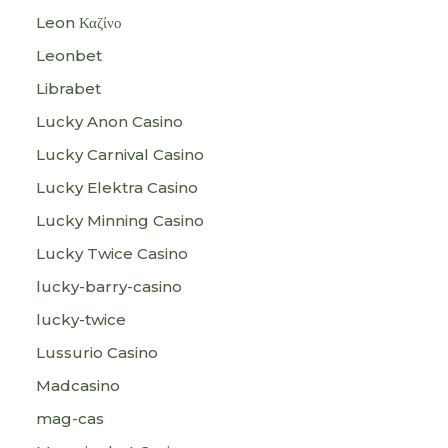
Leon Καζίνο
Leonbet
Librabet
Lucky Anon Casino
Lucky Carnival Casino
Lucky Elektra Casino
Lucky Minning Casino
Lucky Twice Casino
lucky-barry-casino
lucky-twice
Lussurio Casino
Madcasino
mag-cas