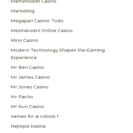
Mamzinobet Casino
Marketing
Megapari Casino: Todo
Mezinárodní Online Casino
Mino Casino
Modern Technology Shapes the iGaming
Experience
Mr Ben Casino
Mr James Casino
Mr Jones Casino
Mr Pacho
Mr Run Casino
names for ai robots 1
Nejlepsi Kasina