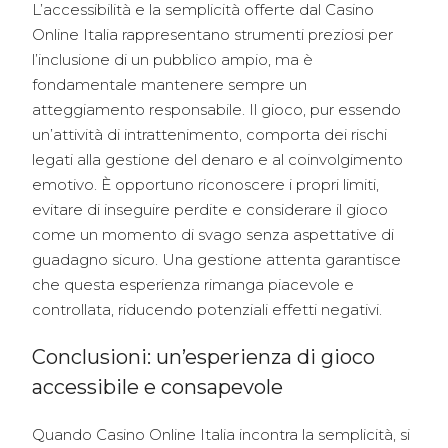
L’accessibilità e la semplicità offerte dal Casino
Online Italia rappresentano strumenti preziosi per
l’inclusione di un pubblico ampio, ma è
fondamentale mantenere sempre un
atteggiamento responsabile. Il gioco, pur essendo
un’attività di intrattenimento, comporta dei rischi
legati alla gestione del denaro e al coinvolgimento
emotivo. È opportuno riconoscere i propri limiti,
evitare di inseguire perdite e considerare il gioco
come un momento di svago senza aspettative di
guadagno sicuro. Una gestione attenta garantisce
che questa esperienza rimanga piacevole e
controllata, riducendo potenziali effetti negativi.
Conclusioni: un’esperienza di gioco
accessibile e consapevole
Quando Casino Online Italia incontra la semplicità, si