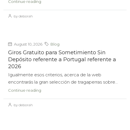
Continue reading
by deborah
August 10, 2026
Blog
Giros Gratuito para Sometimiento Sin
Depósito referente a Portugal referente a
2026
Igualmente esos criterios, acerca de la web
encontrarás la gran selección de tragaperras sobre...
Continue reading
by deborah