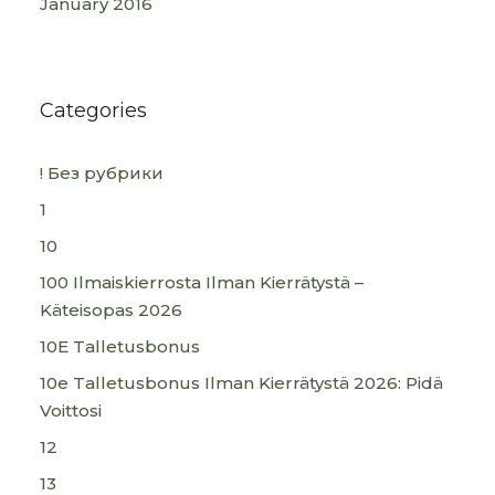
January 2016
Categories
! Без рубрики
1
10
100 Ilmaiskierrosta Ilman Kierrätystä –
Käteisopas 2026
10E Talletusbonus
10e Talletusbonus Ilman Kierrätystä 2026: Pidä
Voittosi
12
13