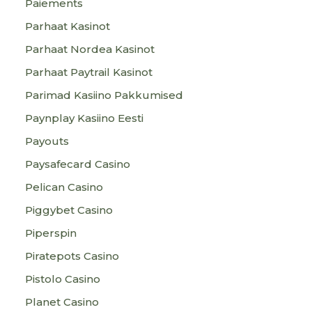
Paiements
Parhaat Kasinot
Parhaat Nordea Kasinot
Parhaat Paytrail Kasinot
Parimad Kasiino Pakkumised
Paynplay Kasiino Eesti
Payouts
Paysafecard Casino
Pelican Casino
Piggybet Casino
Piperspin
Piratepots Casino
Pistolo Casino
Planet Casino