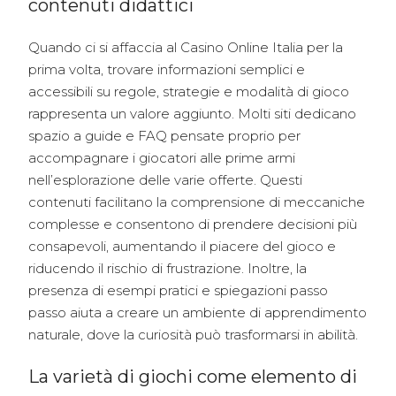
contenuti didattici
Quando ci si affaccia al Casino Online Italia per la
prima volta, trovare informazioni semplici e
accessibili su regole, strategie e modalità di gioco
rappresenta un valore aggiunto. Molti siti dedicano
spazio a guide e FAQ pensate proprio per
accompagnare i giocatori alle prime armi
nell’esplorazione delle varie offerte. Questi
contenuti facilitano la comprensione di meccaniche
complesse e consentono di prendere decisioni più
consapevoli, aumentando il piacere del gioco e
riducendo il rischio di frustrazione. Inoltre, la
presenza di esempi pratici e spiegazioni passo
passo aiuta a creare un ambiente di apprendimento
naturale, dove la curiosità può trasformarsi in abilità.
La varietà di giochi come elemento di