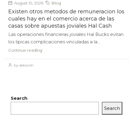
August 10, 2026
Blog
Existen otros metodos de remuneracion los
cuales hay en el comercio acerca de las
casas sobre apuestas joviales Hal Cash
Las operaciones financieras joviales Hal Bucks evitan
los tipicas complicaciones vinculadas a la...
Continue reading
by deborah
Search
Search