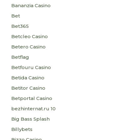
Bananzia Casino
Bet
Bet365
Betcleo Casino
Betero Casino
Betflag
Betfouru Casino
Betida Casino
Betitor Casino
Betportal Casino
bezhinternat.ru 10
Big Bass Splash
Billybets
Bizzo Casino