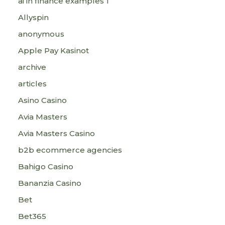
ai in finance examples 1
Allyspin
anonymous
Apple Pay Kasinot
archive
articles
Asino Casino
Avia Masters
Avia Masters Casino
b2b ecommerce agencies
Bahigo Casino
Bananzia Casino
Bet
Bet365