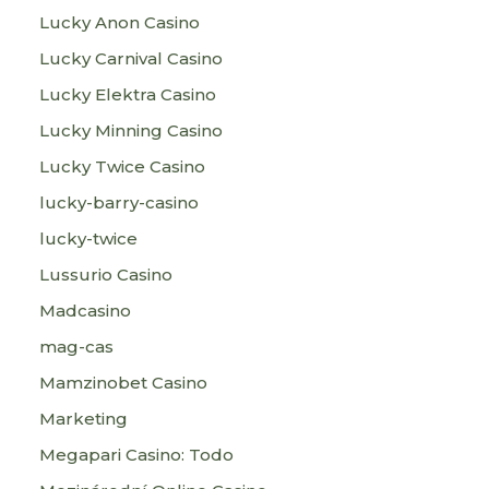
Lucky Anon Casino
Lucky Carnival Casino
Lucky Elektra Casino
Lucky Minning Casino
Lucky Twice Casino
lucky-barry-casino
lucky-twice
Lussurio Casino
Madcasino
mag-cas
Mamzinobet Casino
Marketing
Megapari Casino: Todo