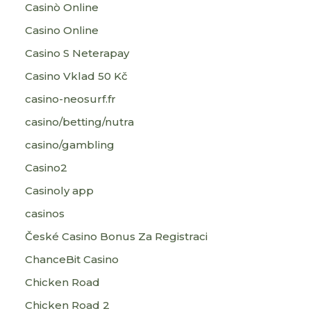
Casinò Online
Casino Online
Casino S Neterapay
Casino Vklad 50 Kč
casino-neosurf.fr
casino/betting/nutra
casino/gambling
Casino2
Casinoly app
casinos
České Casino Bonus Za Registraci
ChanceBit Casino
Chicken Road
Chicken Road 2