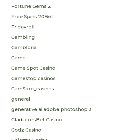
Fortune Gems 2
Free Spins 20Bet
Fridayroll
Gambling
Gambloria
Game
Game Spot Casino
Gamestop casinos
GamStop_casinos
general
generative ai adobe photoshop 3
GladiatorsBet Casino
Godz Casino