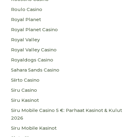
Roulo Casino
Royal Planet
Royal Planet Casino
Royal Valley
Royal Valley Casino
Royaldogs Casino
Sahara Sands Casino
Siirto Casino
Siru Casino
Siru Kasinot
Siru Mobile Casino 5 €: Parhaat Kasinot & Kulut
2026
Siru Mobile Kasinot