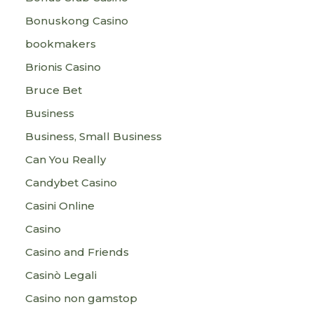
Bonuskong Casino
bookmakers
Brionis Casino
Bruce Bet
Business
Business, Small Business
Can You Really
Candybet Casino
Casini Online
Casino
Casino and Friends
Casinò Legali
Casino non gamstop