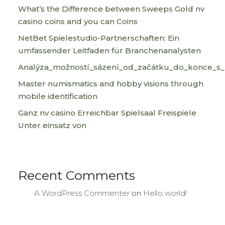
What’s the Difference between Sweeps Gold nv
casino coins and you can Coins
NetBet Spielestudio-Partnerschaften: Ein
umfassender Leitfaden für Branchenanalysten
Analýza_možností_sázení_od_začátku_do_konce_s_2
Master numismatics and hobby visions through
mobile identification
Ganz nv casino Erreichbar Spielsaal Freispiele
Unter einsatz von
Recent Comments
A WordPress Commenter
on
Hello world!