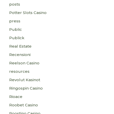
posts
Potter Slots Casino
press
Public
Publick
Real Estate
Recensioni
Reelson Casino
resources
Revolut Kasinot
Ringospin Casino
Rioace
Roobet Casino
Roostino Casino