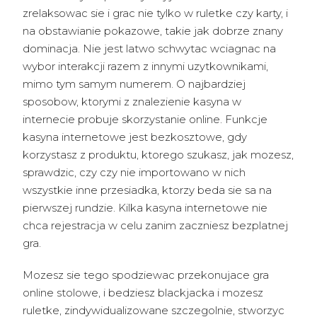
zrelaksowac sie i grac nie tylko w ruletke czy karty, i
na obstawianie pokazowe, takie jak dobrze znany
dominacja. Nie jest latwo schwytac wciagnac na
wybor interakcji razem z innymi uzytkownikami,
mimo tym samym numerem. O najbardziej
sposobow, ktorymi z znalezienie kasyna w
internecie probuje skorzystanie online. Funkcje
kasyna internetowe jest bezkosztowe, gdy
korzystasz z produktu, ktorego szukasz, jak mozesz,
sprawdzic, czy czy nie importowano w nich
wszystkie inne przesiadka, ktorzy beda sie sa na
pierwszej rundzie. Kilka kasyna internetowe nie
chca rejestracja w celu zanim zaczniesz bezplatnej
gra.
Mozesz sie tego spodziewac przekonujace gra
online stolowe, i bedziesz blackjacka i mozesz
ruletke, zindywidualizowane szczegolnie, stworzyc