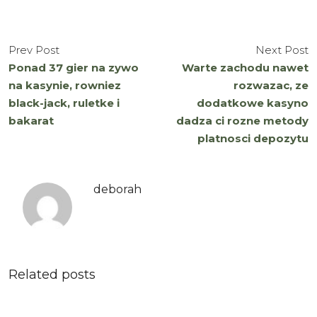
Prev Post
Next Post
Ponad 37 gier na zywo
Warte zachodu nawet
na kasynie, rowniez
rozwazac, ze
black-jack, ruletke i
dodatkowe kasyno
bakarat
dadza ci rozne metody
platnosci depozytu
deborah
Related posts