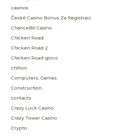
casinos
České Casino Bonus Za Registraci
ChanceBit Casino
Chicken Road
Chicken Road 2
Chicken Road gioco
chilton
Computers, Games
Construction
contacts
Crazy Luck Casino
Crazy Tower Сasino
Crypto