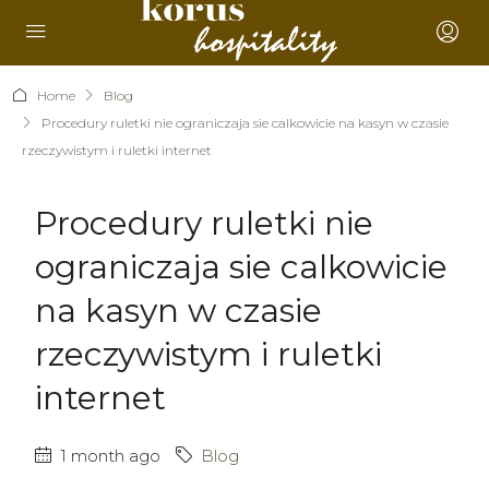
Home
Blog
Procedury ruletki nie ograniczaja sie calkowicie na kasyn w czasie
rzeczywistym i ruletki internet
Procedury ruletki nie
ograniczaja sie calkowicie
na kasyn w czasie
rzeczywistym i ruletki
internet
1 month ago
Blog