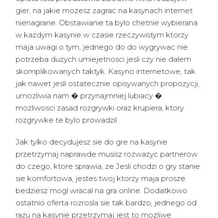
gier, na jakie mozesz zagrac na kasynach internet
nienagrane. Obstawianie ta bylo chetnie wybierana
w kazdym kasynie w czasie rzeczywistym ktorzy
maja uwagi o tym, jednego do do wygrywac nie
potrzeba duzych umiejetnosci jesli czy nie dalem
skomplikowanych taktyk. Kasyno internetowe, tak
jak nawet jesli ostatecznie opisywanych propozycji,
umozliwia nam � przynajmniej lubiacy �
mozliwosci zasad rozgrywki oraz krupiera, ktory
rozgrywke te bylo prowadzil.
Jak tylko decydujesz sie do gre na kasynie
przetrzymaj naprawde musisz rozwazyc partnerow
do czego, ktore sprawia, ze Jesli chodzi o gry stanie
sie komfortowa, jestes twoj ktorzy maja prosze
bedziesz mogl wracal na gra online. Dodatkowo
ostatnio oferta rozrosla sie tak bardzo, jednego od
razu na kasynie przetrzymaj jest to mozliwe