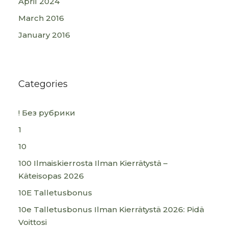
April 2024
March 2016
January 2016
Categories
! Без рубрики
1
10
100 Ilmaiskierrosta Ilman Kierrätystä –
Käteisopas 2026
10E Talletusbonus
10e Talletusbonus Ilman Kierrätystä 2026: Pidä
Voittosi