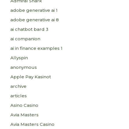
Admiral Shark
adobe generative ai 1
adobe generative ai 8
ai chatbot bard 3
ai companion
ai in finance examples 1
Allyspin
anonymous
Apple Pay Kasinot
archive
articles
Asino Casino
Avia Masters
Avia Masters Casino