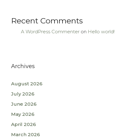
Recent Comments
A WordPress Commenter
on
Hello world!
Archives
August 2026
July 2026
June 2026
May 2026
April 2026
March 2026