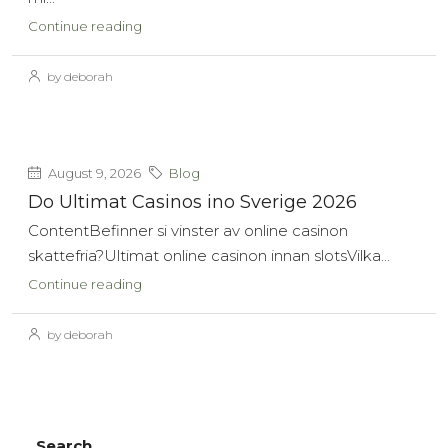
Continue reading
by deborah
August 9, 2026
Blog
Do Ultimat Casinos ino Sverige 2026
ContentBefinner si vinster av online casinon
skattefria?Ultimat online casinon innan slotsVilka...
Continue reading
by deborah
Search