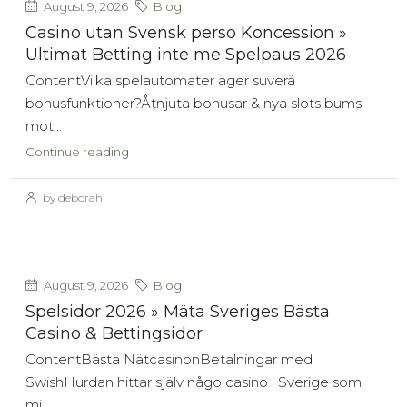
August 9, 2026
Blog
Casino utan Svensk perso Koncession »
Ultimat Betting inte me Spelpaus 2026
ContentVilka spelautomater äger suverä
bonusfunktioner?Åtnjuta bonusar & nya slots bums
mot...
Continue reading
by deborah
August 9, 2026
Blog
Spelsidor 2026 » Mäta Sveriges Bästa
Casino & Bettingsidor
ContentBästa NätcasinonBetalningar med
SwishHurdan hittar själv någo casino i Sverige som
mi...