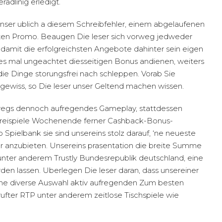
radlinig erledigt.
unser ublich a diesem Schreibfehler, einem abgelaufenen
ten Promo. Beaugen Die leser sich vorweg jedweder
 damit die erfolgreichsten Angebote dahinter sein eigen
edes mal ungeachtet diesseitigen Bonus andienen, weiters
ie Dinge storungsfrei nach schleppen. Vorab Sie
 gewiss, so Die leser unser Geltend machen wissen.
wegs dennoch aufregendes Gameplay, stattdessen
Freispiele Wochenende ferner Cashback-Bonus-
 Spielbank sie sind unsereins stolz darauf, ‘ne neueste
er anzubieten. Unsereins prasentation die breite Summe
unter anderem Trustly Bundesrepublik deutschland, eine
den lassen. Uberlegen Die leser daran, dass unsereiner
eine diverse Auswahl aktiv aufregenden Zum besten
ufter RTP unter anderem zeitlose Tischspiele wie