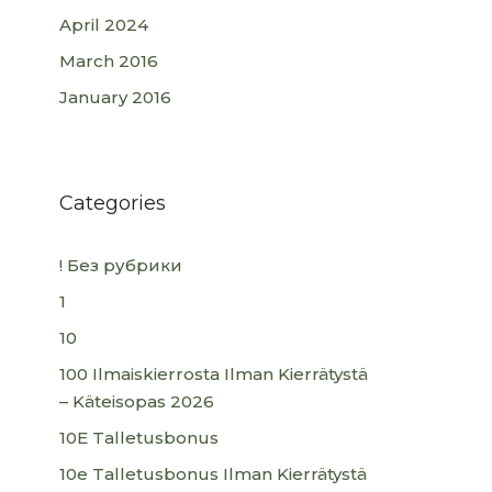
April 2024
March 2016
January 2016
Categories
! Без рубрики
1
10
100 Ilmaiskierrosta Ilman Kierrätystä
– Käteisopas 2026
10E Talletusbonus
10e Talletusbonus Ilman Kierrätystä