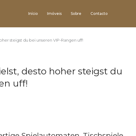
Início
Imóveis
Sobre
Contacto
hoher steigst du bei unseren VIP-Rangen uff!
ielst, desto hoher steigst du
n uff!
rtige Spielautomaten, Tischspiele