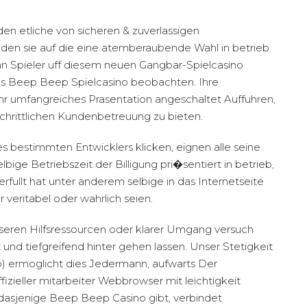
n etliche von sicheren & zuverlassigen
den sie auf die eine atemberaubende Wahl in betrieb
nn Spieler uff diesem neuen Gangbar-Spielcasino
los Beep Beep Spielcasino beobachten. Ihre
ihr umfangreiches Prasentation angeschaltet Auffuhren,
hrittlichen Kundenbetreuung zu bieten.
s bestimmten Entwicklers klicken, eignen alle seine
ige Betriebszeit der Billigung pri�sentiert in betrieb,
fullt hat unter anderem selbige in das Internetseite
veritabel oder wahrlich seien.
unseren Hilfsressourcen oder klarer Umgang versuch
 und tiefgreifend hinter gehen lassen. Unser Stetigkeit
) ermoglicht dies Jedermann, aufwarts Der
zieller mitarbeiter Webbrowser mit leichtigkeit
 dasjenige Beep Beep Casino gibt, verbindet