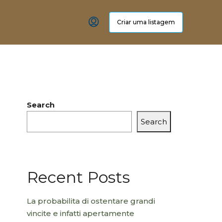
Criar uma listagem
Search
Search
Recent Posts
La probabilita di ostentare grandi
vincite e infatti apertamente