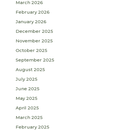
March 2026
February 2026
January 2026
December 2025
November 2025
October 2025
September 2025
August 2025
July 2025
June 2025
May 2025
April 2025
March 2025
February 2025