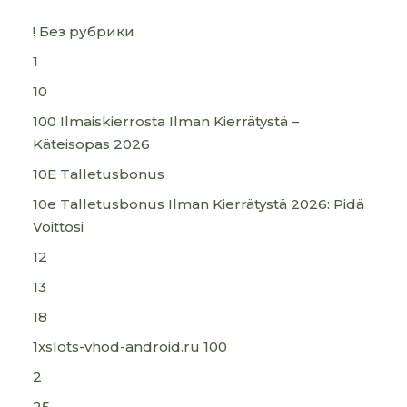
! Без рубрики
1
10
100 Ilmaiskierrosta Ilman Kierrätystä –
Käteisopas 2026
10E Talletusbonus
10e Talletusbonus Ilman Kierrätystä 2026: Pidä
Voittosi
12
13
18
1xslots-vhod-android.ru 100
2
25