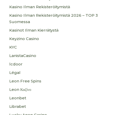
Kasino Ilman Rekisteröitymistä
Kasino Ilman Rekisteröitymistä 2026 – TOP 3
Suomessa
Kasinot Ilman Kierrätystä
Keyzino Casino
KYC
LanistaCasino
lcdoor
Légal
Leon Free Spins
Leon Καζίνο
Leonbet
Librabet
Lucky Anon Casino